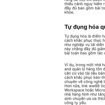
thiểu cảnh nguy hiểm r
đầy đủ bao gồm bài toá
khỏe.
Tự đụng hóa qu
Tự đụng hóa là điểm h
cách khắc phục thực hi
như nghiệp vụ tái diễn
này chẳng đầy đủ giảm 
bài toán bao gồm tác 
Ví dụ, trong một nhà h
and quản lý hàng tồn 
căn cứ vào tài liệu b
cách khắc phục kéo-th
chuyên về công nghệ tiê
Hơn nữa, link ww88 tí
Workspace hoặc Micros
nhà hàng hình như tăng
sinh chuyện ưa ưa thí
công ty yếu.