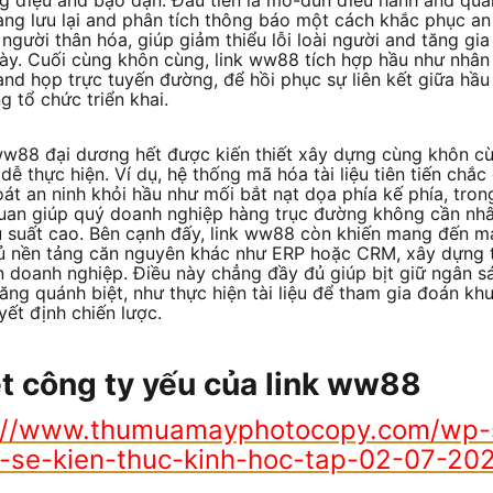
 điệu and bạo dạn. Đầu tiên là mô-đun điều hành and quản l
ng lưu lại and phân tích thông báo một cách khắc phục an 
người thân hóa, giúp giảm thiểu lỗi loài người and tăng gia
y. Cuối cùng khôn cùng, link ww88 tích hợp hầu như nhân 
 and họp trực tuyến đường, để hồi phục sự liên kết giữa hầ
g tổ chức triển khai.
ww88 đại dương hết được kiến thiết xây dựng cùng khôn cù
dễ thực hiện. Ví dụ, hệ thống mã hóa tài liệu tiên tiến chắ
t an ninh khỏi hầu như mối bắt nạt dọa phía kế phía, tron
uan giúp quý doanh nghiệp hàng trục đường không cần nhâ
iệu suất cao. Bên cạnh đấy, link ww88 còn khiến mang đến 
ủ nền tảng căn nguyên khác như ERP hoặc CRM, xây dựng
 doanh nghiệp. Điều này chẳng đầy đủ giúp bịt giữ ngân sá
năng quánh biệt, như thực hiện tài liệu để tham gia đoán kh
yết định chiến lược.
t công ty yếu của link ww88
://www.thumuamayphotocopy.com/wp-s
ia-se-kien-thuc-kinh-hoc-tap-02-07-20