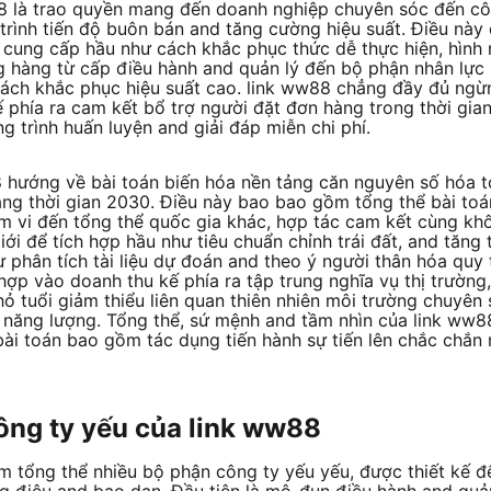
 là trao quyền mang đến doanh nghiệp chuyên sóc đến công
trình tiến độ buôn bán and tăng cường hiệu suất. Điều này 
cung cấp hầu như cách khắc phục thức dễ thực hiện, hình
 hàng từ cấp điều hành and quản lý đến bộ phận nhân lực 
 cách khắc phục hiệu suất cao. link ww88 chẳng đầy đủ ngừn
 phía ra cam kết bổ trợ người đặt đơn hàng trong thời gia
 trình huấn luyện and giải đáp miễn chi phí.
8 hướng về bài toán biến hóa nền tảng căn nguyên số hóa t
g thời gian 2030. Điều này bao bao gồm tổng thể bài toá
 vi đến tổng thể quốc gia khác, hợp tác cam kết cùng kh
iới để tích hợp hầu như tiêu chuẩn chỉnh trái đất, and tăng
ư phân tích tài liệu dự đoán and theo ý người thân hóa quy 
ợp vào doanh thu kế phía ra tập trung nghĩa vụ thị trường,
ỏ tuổi giảm thiểu liên quan thiên nhiên môi trường chuyên
ữ năng lượng. Tổng thể, sứ mệnh and tầm nhìn của link ww8
bài toán bao gồm tác dụng tiến hành sự tiến lên chắc chắn
ông ty yếu của link ww88
 tổng thể nhiều bộ phận công ty yếu yếu, được thiết kế 