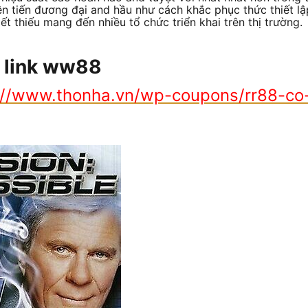
n tiến đương đại and hầu như cách khắc phục thức thiết lậ
ết thiếu mang đến nhiều tổ chức triển khai trên thị trường.
ề link ww88
://www.thonha.vn/wp-coupons/rr88-co