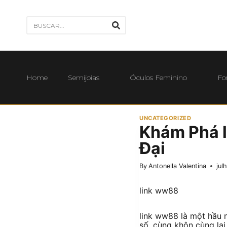
Home
Semijoias
Óculos Feminino
Fo
UNCATEGORIZED
Khám Phá l
Đại
By
Antonella Valentina
jul
link ww88
link ww88 là một hầu n
số, cùng khôn cùng lại