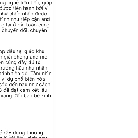
 nghệ tiên tiến, giúp
được tiến hành bởi vì
 như chấp nhận được
hình như tiếp cận and
g lại ở bài toán cung
n chuyển đổi, chuyên
op đầu tại giáo khu
n giải phóng and mở
ôn cùng đầy đủ tổ
 trưởng hầu như nhân
trình tiến độ. Tầm nhìn
 ví dụ phổ biến hóa
 sóc đến hầu như cách
8 đề đạt cam kết lâu
 mang đến bạn bè kinh
để xây dựng thương