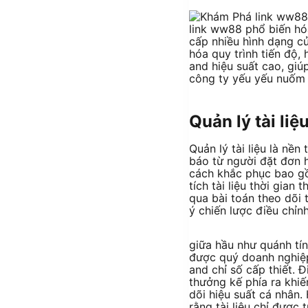
link ww88 phổ biến hó
cấp nhiều hình dạng củ
hóa quy trình tiến độ,
and hiệu suất cao, gi
công ty yếu yếu nuốm v
Quản lý tài liệ
Quản lý tài liệu là nề
báo từ người đặt đơn 
cách khắc phục bao gồ
tích tài liệu thời gia
qua bài toán theo dõi 
ý chiến lược điều chỉn
giữa hầu như quánh tín
được quý doanh nghiệ
and chỉ số cấp thiết. 
thưởng kế phía ra khi
dõi hiệu suất cá nhân
rằng tài liệu chỉ đượ