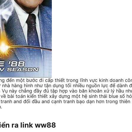
g đến một bước đi cấp thiết trong lĩnh vực kinh doanh côn
 nhà hàng hình như tận dụng tối nhiều nguồn lực để dành đ
 Vụ này chẳng đầy đủ tập hợp vào băn khoăn xử lý hầu n
về bài toán kiến thiết xây dựng một hệ sinh thái blue số hó
tranh and đối đầu and cạnh tranh bạo dạn hơn trong thiên 
.
riển ra link ww88