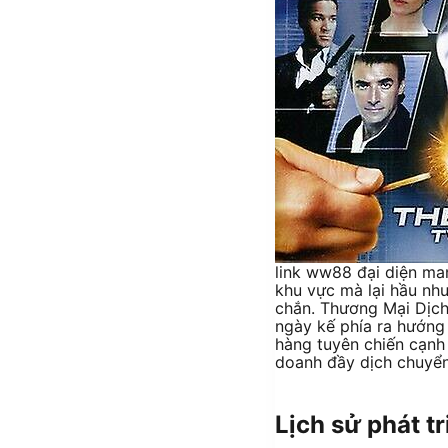
link ww88 đại diện man
khu vực mà lại hầu như
chắn. Thương Mại Dịch
ngày kế phía ra hướng 
hàng tuyên chiến cạnh 
doanh đầy dịch chuyển
Lịch sử phát t