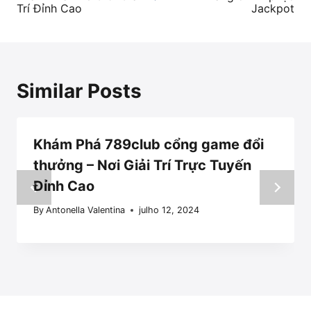
Trí Đỉnh Cao
Jackpot
Similar Posts
Khám Phá 789club cổng game đổi
thưởng – Nơi Giải Trí Trực Tuyến
Đỉnh Cao
By
Antonella Valentina
julho 12, 2024