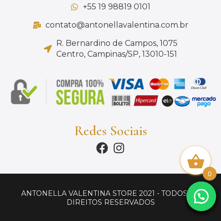
+55 19 98819 0101
contato@antonellavalentina.com.br
R. Bernardino de Campos, 1075
Centro, Campinas/SP, 13010-151
Redes Sociais
0
ANTONELLA VALENTINA STORE 2021 - TODOS OS
DIREITOS RESERVADOS