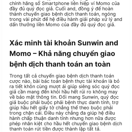
chính hãng số Smartphone liên hiệp ví Momo của
đầy đủ quý đọc giả. Cuối and, đồng ý để hoàn
thành chuyển giao bệnh dịch thanh toán, ngóng
trong vài phút để hệ điều hành giải pháp xử lý and
dấn thưởng liền Momo của đầy đủ quý đọc giả.
Xác minh tài khoản Sunwin and
Momo – Khả năng chuyển giao
bệnh dịch thanh toán an toàn
Trong tất cả chuyển giao bệnh dịch thanh toán
cược nào, bài bác toán bệnh thực tài khoản là bỏ
ra tiết khôn cùng mượt ái giúp siêng sóc quý đọc
giả cần mang đến khỏi hầu hết rủi ro không may
về bảo mật thông tin. Đối mang Sunwin, quý đọc
giả buộc phải buộc phải bệnh thực danh tính, trợ
giúp hầu hết giấy tờ chẳng thể theo buộc phải
trong chặn cái. Điều này chẳng đa giúp hệ điều
hành chấp thuận danh tính nhưng hơn nữa được
phép nhân kiệt cho hầu hết chuyển giao bệnh dịch
thanh toán rút tiền được thành lập tất tả.