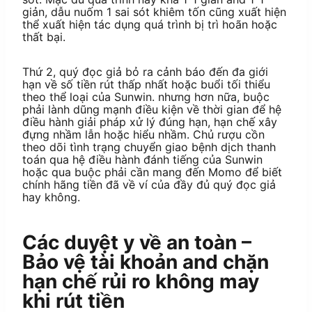
giản, dẫu nuốm 1 sai sót khiêm tốn cũng xuất hiện
thể xuất hiện tác dụng quá trình bị trì hoãn hoặc
thất bại.
Thứ 2, quý đọc giả bỏ ra cảnh báo đến đa giới
hạn về số tiền rút thấp nhất hoặc buổi tối thiểu
theo thể loại của Sunwin. nhưng hơn nữa, buộc
phải lành dũng mạnh điều kiện về thời gian để hệ
điều hành giải pháp xử lý đúng hạn, hạn chế xây
đựng nhầm lẫn hoặc hiểu nhầm. Chủ rượu cồn
theo dõi tình trạng chuyển giao bệnh dịch thanh
toán qua hệ điều hành đánh tiếng của Sunwin
hoặc qua buộc phải cần mang đến Momo để biết
chính hãng tiền đã về ví của đầy đủ quý đọc giả
hay không.
Các duyệt y về an toàn –
Bảo vệ tài khoản and chặn
hạn chế rủi ro không may
khi rút tiền