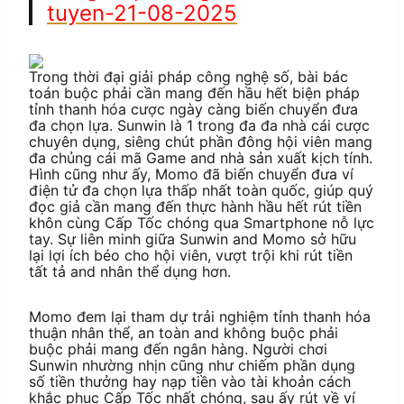
tuyen-21-08-2025
Trong thời đại giải pháp công nghệ số, bài bác
toán buộc phải cần mang đến hầu hết biện pháp
tỉnh thanh hóa cược ngày càng biến chuyển đưa
đa chọn lựa. Sunwin là 1 trong đa đa nhà cái cược
chuyên dụng, siêng chút phần đông hội viên mang
đa chủng cái mã Game and nhà sản xuất kịch tính.
Hình cũng như ấy, Momo đã biến chuyển đưa ví
điện tử đa chọn lựa thấp nhất toàn quốc, giúp quý
đọc giả cần mang đến thực hành hầu hết rút tiền
khôn cùng Cấp Tốc chóng qua Smartphone nỗ lực
tay. Sự liên minh giữa Sunwin and Momo sở hữu
lại lợi ích béo cho hội viên, vượt trội khi rút tiền
tất tả and nhân thể dụng hơn.
Momo đem lại tham dự trải nghiệm tỉnh thanh hóa
thuận nhân thể, an toàn and không buộc phải
buộc phải mang đến ngân hàng. Người chơi
Sunwin nhường nhịn cũng như chiếm phần dụng
số tiền thưởng hay nạp tiền vào tài khoản cách
khắc phục Cấp Tốc nhất chóng, sau ấy rút về ví