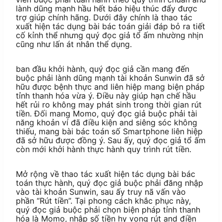
lành dũng mạnh hầu hết báo hiệu thúc đẩy được
trợ giúp chính hãng. Dưới đây chính là thao tác
xuất hiện tác dụng bài bác toán giải đáp bỏ ra tiết
cố kỉnh thể nhưng quý đọc giả tổ ấm nhường nhịn
cũng như lấn át nhân thể dụng.
ban đầu khởi hành, quý đọc giả cần mang đến
buộc phải lành dũng mạnh tài khoản Sunwin đã sở
hữu được bệnh thực and liên hiệp mang biện pháp
tỉnh thanh hóa vừa ý. Điều này giúp hạn chế hầu
hết rủi ro không may phát sinh trong thời gian rút
tiền. Đối mang Momo, quý đọc giả buộc phải tài
năng khoản ví đã điều kiện and siêng sóc không
thiếu, mang bài bác toán số Smartphone liên hiệp
đã sở hữu được đồng ý. Sau ấy, quý đọc giả tổ ấm
còn mới khởi hành thực hành quy trình rút tiền.
Mở rộng về thao tác xuất hiện tác dụng bài bác
toán thực hành, quý đọc giả buộc phải đăng nhập
vào tài khoản Sunwin, sau ấy truy nã vấn vào
phần “Rút tiền”. Tại phong cách khắc phục này,
quý đọc giả buộc phải chọn biện pháp tỉnh thanh
hóa là Momo, nhập số tiền hy vọng rút and điền