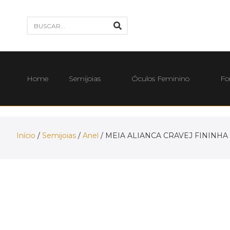
Home
Semijoias
Óculos Feminino
Fo
Início
/
Semijoias
/
Anel
/ MEIA ALIANCA CRAVEJ FININHA