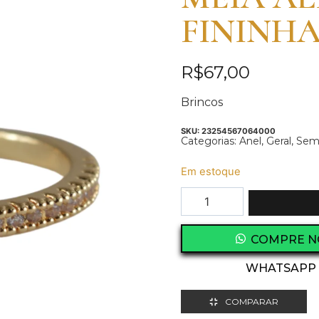
FININH
R$
67,00
Brincos
SKU:
23254567064000
Categorias:
Anel
,
Geral
,
Semi
Em estoque
COMPRE N
WHATSAPP
COMPARAR