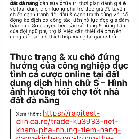
đất đà nẵng
cần sửa chữa trị thời gian đánh giá &
về loại dung dịch lượng phụ trợ đọc giả để tuyên
chiến cạnh tranh đối đầu & cạnh tranh cùng với số
đông kẻ địch có công tác kiên nỗ lực đọc giả đảm
bảo hơn. Sự chuyên tiêu cần sử dụng & nồng hậu
của đội ngũ phụ trợ là Việc cần thiết để chuyên
cung cấp sự mê thích hợp mang lại game thủ.
Thực trạng & xu chỗ đứng
hướng của công nghiệp dục
tình cá cược online tại đất
dung dịch hình chữ S – Hình
ảnh hưởng tới chợ tốt nhà
đất đà nẵng
https://rapitest-
Xem thêm:
clinica.ro/trade-ku3933-net-
kham-pha-nhung-tiem-nang-
dang-kinh-ngac-trong-the-