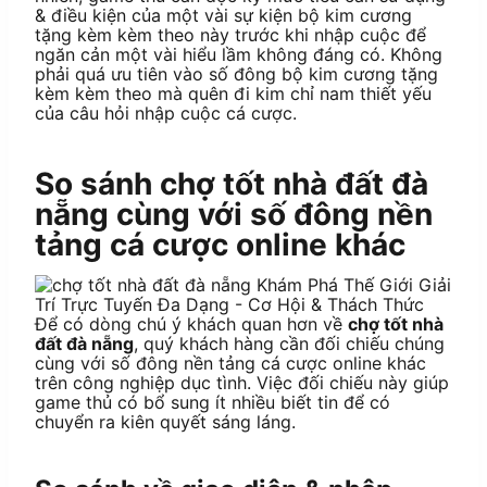
& điều kiện của một vài sự kiện bộ kim cương
tặng kèm kèm theo này trước khi nhập cuộc để
ngăn cản một vài hiểu lầm không đáng có. Không
phải quá ưu tiên vào số đông bộ kim cương tặng
kèm kèm theo mà quên đi kim chỉ nam thiết yếu
của câu hỏi nhập cuộc cá cược.
So sánh chợ tốt nhà đất đà
nẵng cùng với số đông nền
tảng cá cược online khác
Để có dòng chú ý khách quan hơn về
chợ tốt nhà
đất đà nẵng
, quý khách hàng cần đối chiếu chúng
cùng với số đông nền tảng cá cược online khác
trên công nghiệp dục tình. Việc đối chiếu này giúp
game thủ có bổ sung ít nhiều biết tin để có
chuyển ra kiên quyết sáng láng.