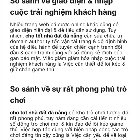
So sánh về giao diện & nhập
cuộc trải nghiệm khách hàng
Nhiều trang web cá cược online khác cũng có
giao diện hiện đại & dễ tiêu cần sử dụng. Tuy
nhiên,
chợ tốt nhà đất đà nẵng
cần sửa chữa trị
domain authority tốc vận tải trang & độ định hình
của hệ điều hành để tuyên chiến cạnh tranh đối
đầu & cạnh tranh cùng với số đông kẻ địch béo
gan béo mật. Việc giảm giảm hóa nhập cuộc trải
nghiệm khách hàng là Việc cần thiết để lôi kéo &
giữ chân game thủ.
So sánh về sự rất phong phú trò
chơi
chợ tốt nhà đất đà nẵng
có kho trò chơi tương đối
rất phong phú, tuy nắm đang cần cải tiến ít nhiều
số đông trò chơi mới & kín đáo để lôi kéo game
thủ. Việc hợp tác cùng với biện pháp công tác trò
chơi đáng tin cậy cũng là Việc cần yếu để về loại