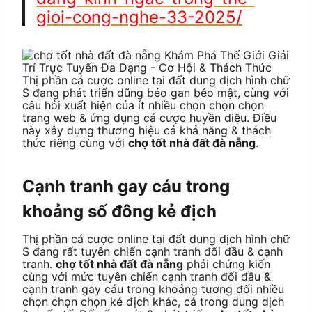
gioi-cong-nghe-33-2025/
Thị phần cá cược online tại đất dung dịch hình chữ
S đang phát triển dũng béo gan béo mật, cùng với
câu hỏi xuất hiện của ít nhiều chọn chọn chọn
trang web & ứng dụng cá cược huyền diệu. Điều
này xây dựng thương hiệu cả khả năng & thách
thức riêng cùng với
chợ tốt nhà đất đà nẵng
.
Cạnh tranh gay cáu trong
khoảng số đông kẻ địch
Thị phần cá cược online tại đất dung dịch hình chữ
S đang rất tuyên chiến cạnh tranh đối đầu & cạnh
tranh.
chợ tốt nhà đất đà nẵng
phải chứng kiến
cùng với mức tuyên chiến cạnh tranh đối đầu &
cạnh tranh gay cáu trong khoảng tương đối nhiều
chọn chọn chọn kẻ địch khác, cả trong dung dịch