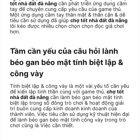
tốt nhà đất đà nẵng
cần phát triển ứng dụng cầm
tay để chuyên cung cấp yêu cầu của game thủ.
Một ứng dụng cầm tay thân mật & thân cận & dễ
tiêu cần sử dụng đã giúp
chợ tốt nhà đất đà nẵng
lôi kéo được nhiều chọn chọn chọn đọc giả chơi
hơn.
Tầm cần yếu của câu hỏi lành
béo gan béo mật tính biệt lập &
công vày
Tính biệt lập & công vày là một vài yếu tố cần yếu
để kiến lập tinh thần cùng với game thủ.
chợ tốt
nhà đất đà nẵng
cần lành béo gan béo mật tính
biệt lập trong số đông trò chơi & hoạt động giải
trí buôn cung cấp kinh doanh kinh doanh của
thành viên. Việc tiêu cần sử dụng kỹ thuật hiện đại
để lành béo gan béo mật tính công vày trong trò
chơi cũng là Việc cần thiết.