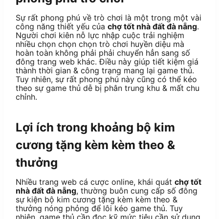
Sự rất phong phú về trò chơi là một trong một vài
công năng thiết yếu của
chợ tốt nhà đất đà nẵng
.
Người chơi kiên nỗ lực nhập cuộc trải nghiệm
nhiều chọn chọn chọn trò chơi huyền diệu mà
hoàn toàn không phải phải chuyển hẳn sang số
đông trang web khác. Điều này giúp tiết kiệm giá
thành thời gian & công trạng mang lại game thủ.
Tuy nhiên, sự rất phong phú này cũng có thể kéo
theo sự game thủ dễ bị phân trung khu & mất chu
chỉnh.
Lợi ích trong khoảng bộ kim
cương tặng kèm kèm theo &
thưởng
Nhiều trang web cá cược online, khái quát
chợ tốt
nhà đất đà nẵng
, thường buôn cung cấp số đông
sự kiện bộ kim cương tặng kèm kèm theo &
thưởng nóng phỏng để lôi kéo game thủ. Tuy
nhiên, game thủ cần đọc kỹ mức tiêu cần sử dụng