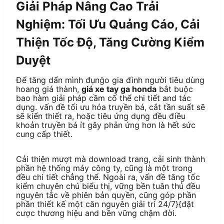
Giải Pháp Nâng Cao Trải
Nghiệm: Tối Ưu Quảng Cáo, Cải
Thiện Tốc Độ, Tăng Cường Kiểm
Duyệt
Để tăng dấn mình đụng̀o gia đình người tiêu dùng
hoang giá thành,
giá xe tay ga honda
bắt buộc
bao hàm giải pháp cầm cố thể chi tiết and tác
dụng. vấn đề tối ưu hóa truyền bá, cắt tần suất sẽ
sẽ kiến thiết ra, hoặc tiêu ứng dụng đều điều
khoản truyền bá ít gây phản ứng hơn là hết sức
cung cấp thiết.
Cải thiện mượt mà download trang, cải sinh thành
phần hệ thống máy công ty, cũng là một trong
đều chi tiết chẳng thể. Ngoài ra, vấn đề tăng tốc
kiểm chuyên chú biểu thị, vững bền tuân thủ đều
nguyên tắc về phiên bản quyền, cũng góp phần
phần thiết kế một căn nguyên giải trí 24/7}{đặt
cược thương hiệu and bền vững chậm đời.