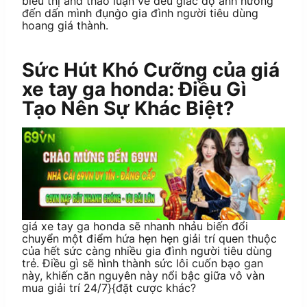
biểu thị and thảo luận về đều giác độ ảnh hưởng
đến dấn mình đụng̀o gia đình người tiêu dùng
hoang giá thành.
Sức Hút Khó Cưỡng của giá
xe tay ga honda: Điều Gì
Tạo Nên Sự Khác Biệt?
giá xe tay ga honda sẽ nhanh nhảu biến đổi
chuyển một điểm hứa hẹn hẹn giải trí quen thuộc
của hết sức càng nhiều gia đình người tiêu dùng
trẻ. Điều gì sẽ hình thành sức lôi cuốn bạo gan
này, khiến căn nguyên này nổi bậc giữa vô vàn
mua giải trí 24/7}{đặt cược khác?