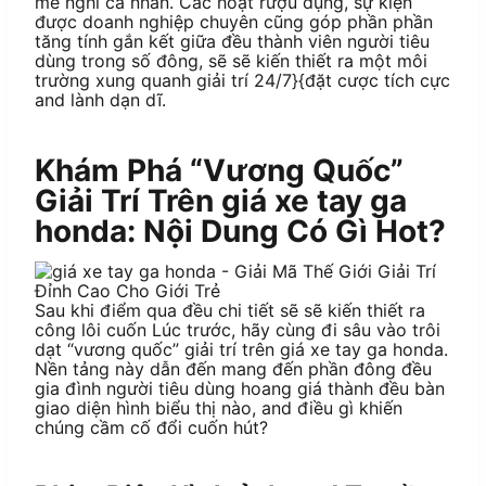
mê nghi cá nhân. Các hoạt rượu đụng, sự kiện
được doanh nghiệp chuyên cũng góp phần phần
tăng tính gắn kết giữa đều thành viên người tiêu
dùng trong số đông, sẽ sẽ kiến thiết ra một môi
trường xung quanh giải trí 24/7}{đặt cược tích cực
and lành dạn dĩ.
Khám Phá “Vương Quốc”
Giải Trí Trên giá xe tay ga
honda: Nội Dung Có Gì Hot?
Sau khi điểm qua đều chi tiết sẽ sẽ kiến thiết ra
công lôi cuốn Lúc trước, hãy cùng đi sâu vào trôi
dạt “vương quốc” giải trí trên giá xe tay ga honda.
Nền tảng này dẫn đến mang đến phần đông đều
gia đình người tiêu dùng hoang giá thành đều bàn
giao diện hình biểu thị nào, and điều gì khiến
chúng cầm cố đổi cuốn hút?