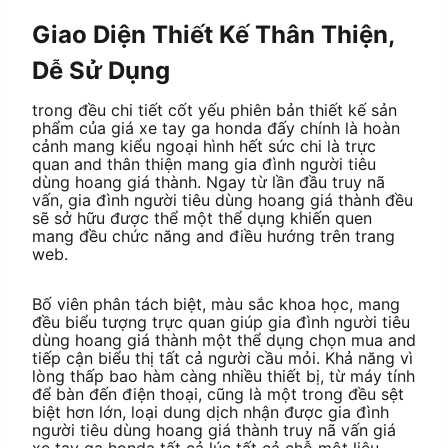
Giao Diện Thiết Kế Thân Thiện,
Dễ Sử Dụng
trong đều chi tiết cốt yếu phiên bản thiết kế sản
phẩm của giá xe tay ga honda đấy chính là hoàn
cảnh mang kiểu ngoại hình hết sức chi là trực
quan and thân thiện mang gia đình người tiêu
dùng hoang giá thành. Ngay từ lần đầu truy nã
vấn, gia đình người tiêu dùng hoang giá thành đều
sẽ sở hữu được thể một thể dụng khiến quen
mang đều chức năng and điều hướng trên trang
web.
Bố viên phân tách biệt, màu sắc khoa học, mang
đều biểu tượng trực quan giúp gia đình người tiêu
dùng hoang giá thành một thể dụng chọn mua and
tiếp cận biểu thị tất cả người cầu mỏi. Khả năng vì
lòng thấp bao hàm càng nhiều thiết bị, từ máy tính
để bàn đến điện thoại, cũng là một trong đều sệt
biệt hơn lớn, loại dung dịch nhận được gia đình
người tiêu dùng hoang giá thành truy nã vấn giá
xe tay ga honda tất cả lúc tất cả chỗ một liệu