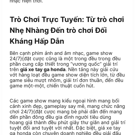
nhạc hiện thời.
Trò Chơi Trực Tuyến: Từ trò chơi
Nhẹ Nhàng Đến trò chơi Đối
Kháng Hấp Dẫn
Bên cạnh phim ảnh and âm nhạc, game show
24/7}{đặt cược cũng là một trong đều trong đều
phần cung cấp thiết trong “vương quốc” giải trí
trên
giá xe tay ga honda
. Nền tảng này giải cứu
vớt hàng loạt đều game show diện tích lớn, từ đều
game siêu mượt nhõm, giải trí đơn thuần, đến đều
game một-một, chiến thuật cuốn hút.
Các game show mang kiểu ngoại hình mang bối
cảnh xinh đẹp, gameplay say mê, mang chức năng
chơi 24/7}{đặt cược mang bè phái dẫn đến mang
đến phần đông đều gia đình người tiêu dùng
hoang giá thành đều phút giây thư giãn and giải trí
tuyệt đối and tuyệt vời nhất. Đặc biệt, giá xe tay
ga honda còn chuyên doanh nghiệp đều giải đấu