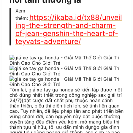
Xem
https://ikaba.id/tx88/unveil
thêm:
ing-the-strength-and-charm-
of-jean-genshin-the-heart-of-
teyvats-adventure/
Tóm lại, giá xe tay ga honda sẽ kiến lập được một
chỗ đứng nhất thiết trong công nghiệp sex giải trí
24/7}{đặt cược đất chất phụ thuộc hoàn cảnh
thân thiện, biểu thị diện tích lớn, sẽ tính liên quan
cao. Tuy nhiên, để liệu pháp tân and phát triển bền
vững chậm đời, căn nguyên này bắt buộc thường
xuyên tăng đều điểm yếu kém, mở mang biểu thị
thành tựu hi hữu, tối ưu dấn mình đụng̀o gia đình
người tiêu dùng hoang giá thành, and sinh ra bạo