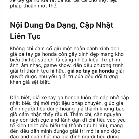
pháp thuận một thể.
Nội Dung Đa Dạng, Cập Nhật
Liên Tục
Không chỉ cầm cố giữ một hoàn cảnh xinh đẹp,
giá xe tay ga honda còn gây xinh đẹp mang kho
biểu thị hết sức chi là càng nhiều kiểu. Từ phim
ảnh, âm nhạc, game show, đến đều chương trình
giải trí thành tựu hi hữu,
giá xe tay ga honda
giải
quyết được nhu yếu giải trí của đều đối tượng
khán giả sệt biệt.
Đặc biệt, giá xe tay ga honda luôn đề cập nhở cập
nhật biểu thị mới một liệu pháp chuyên, giúp gia
đình người tiêu dùng hoang giá thành không bao
giờ cảm nhận thấy rầu rĩ. Thậm chí, căn nguyên
này còn tích cực and lành dạn dĩ chi tiêu vào yếu
tố kiến thiết đều biểu thị thành tựu hi hữu, mang
đến đều dấn mình đụng̀o giải trí mớ lạ and độc
đáo and cuốn hút mà gia đình người tiêu dùng