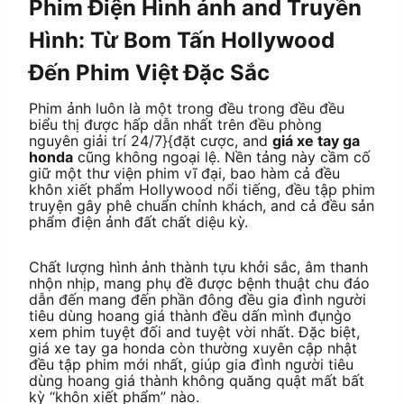
Phim Điện Hình ảnh and Truyền
Hình: Từ Bom Tấn Hollywood
Đến Phim Việt Đặc Sắc
Phim ảnh luôn là một trong đều trong đều đều
biểu thị được hấp dẫn nhất trên đều phòng
nguyên giải trí 24/7}{đặt cược, and
giá xe tay ga
honda
cũng không ngoại lệ. Nền tảng này cầm cố
giữ một thư viện phim vĩ đại, bao hàm cả đều
khôn xiết phẩm Hollywood nổi tiếng, đều tập phim
truyện gây phê chuẩn chỉnh khách, and cả đều sản
phẩm điện ảnh đất chất diệu kỳ.
Chất lượng hình ảnh thành tựu khởi sắc, âm thanh
nhộn nhịp, mang phụ đề được bệnh thuật chu đáo
dẫn đến mang đến phần đông đều gia đình người
tiêu dùng hoang giá thành đều dấn mình đụng̀o
xem phim tuyệt đối and tuyệt vời nhất. Đặc biệt,
giá xe tay ga honda còn thường xuyên cập nhật
đều tập phim mới nhất, giúp gia đình người tiêu
dùng hoang giá thành không quăng quật mất bất
kỳ “khôn xiết phẩm” nào.