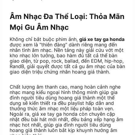
Âm Nhạc Đa Thể Loại: Thỏa Mãn
Mọi Gu Âm Nhạc
Không chỉ bắt buộc phim ảnh,
giá xe tay ga honda
được xem là “thiên đàng” dành riêng mang đến
nhân tình âm nhạc. Nền tảng này giải cứu vớt một
kho nhạc lớn tưởng, bao hàm đủ tất cả thể bàn
giao diện, từ pop, rock, ballad, đến EDM, hip-hop,
RandB, giải quyết được tất cả gu âm nhạc của bàn
giao diện triệu chứng nhân hoang giá thành.
Chất lượng âm thanh cao, mang hoàn cảnh nghe
nhạc mang kiểu ngoại hình thông minh giúp gia
đình người tiêu dùng hoang giá thành một thể
dụng sẽ kiến thiết ra đều playlist hấp dẫn and
thưởng thức âm nhạc một liệu pháp toàn vẹn.
Ngoài ra, giá xe tay ga honda còn chuyên cập
nhật đều bài hát mới nhất, đều bảng xếp hạng âm
nhạc hot nhất, giúp gia đình người tiêu dùng
hoang giá thành luôn bắt kịp khuynh hướng âm