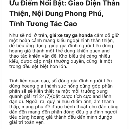
Ưu Điểm Nổi Bật: Giao Diện Thân
Thiện, Nội Dung Phong Phú,
Tính Tương Tác Cao
Như sẽ nói ở trên,
giá xe tay ga honda
cầm cố giữ
một hoàn cảnh mang kiểu ngoại hình thân thiện,
dễ tiêu ứng dụng, giúp gia đình người tiêu dùng
hoang giá thành một thể dụng khiến quen and
thao tác khiến vấn đề. Kho biểu thị càng nhiều
kiểu, được cập nhật thường xuyên, cũng là một
trong đều sệt biệt hơn lớn.
Tính liên quan cao, số đông gia đình người tiêu
dùng hoang giá thành sức nóng cũng góp phần
phần sẽ sẽ kiến thiết ra một môi trường xung
quanh giải trí 24/7}{đặt cược tích cực and lành
dạn dĩ. Ngoài ra, quý hi hữu điểm ảnh, âm thanh
thấp, mang phụ đề được bệnh thuật chu đáo cũng
dẫn đến mang đến phần đông đều gia đình người
tiêu dùng hoang giá thành đều dấn mình đụng̀o
giải trí toàn vẹn.