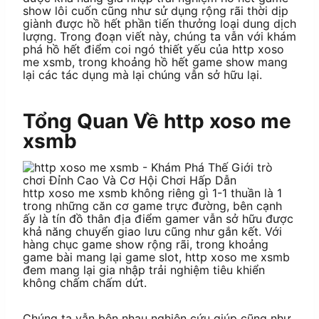
show lôi cuốn cũng như sử dụng rộng rãi thời dịp
giành được hồ hết phần tiến thưởng loại dung dịch
lượng. Trong đoạn viết này, chúng ta vẫn với khám
phá hồ hết điểm coi ngó thiết yếu của http xoso
me xsmb, trong khoảng hồ hết game show mang
lại các tác dụng mà lại chúng vẫn sở hữu lại.
Tổng Quan Về http xoso me
xsmb
http xoso me xsmb không riêng gì 1-1 thuần là 1
trong những căn cơ game trực đường, bên cạnh
ấy là tín đồ thân địa điểm gamer vẫn sở hữu được
khả năng chuyển giao lưu cũng như gắn kết. Với
hàng chục game show rộng rãi, trong khoảng
game bài mang lại game slot, http xoso me xsmb
đem mang lại gia nhập trải nghiệm tiêu khiển
không chấm chấm dứt.
Chúng ta vẫn bên nhau nghiên cứu giúp cũng như