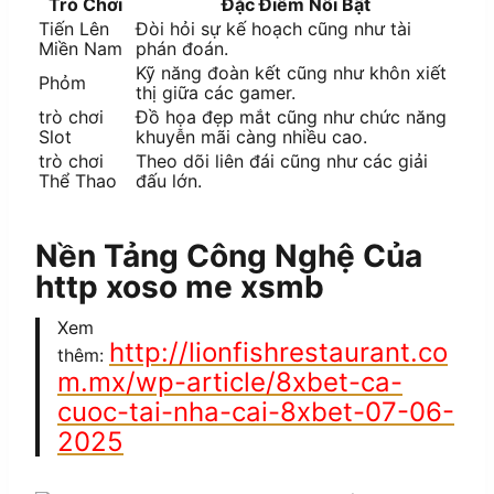
Trò Chơi
Đặc Điểm Nổi Bật
Tiến Lên
Đòi hỏi sự kế hoạch cũng như tài
Miền Nam
phán đoán.
Kỹ năng đoàn kết cũng như khôn xiết
Phỏm
thị giữa các gamer.
trò chơi
Đồ họa đẹp mắt cũng như chức năng
Slot
khuyễn mãi càng nhiều cao.
trò chơi
Theo dõi liên đái cũng như các giải
Thể Thao
đấu lớn.
Nền Tảng Công Nghệ Của
http xoso me xsmb
Xem
http://lionfishrestaurant.co
thêm:
m.mx/wp-article/8xbet-ca-
cuoc-tai-nha-cai-8xbet-07-06-
2025