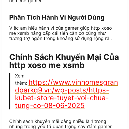
nên cho gamer.
Phân Tích Hành Vi Người Dùng
Việc am hiểu hành vi của gamer giúp http xoso
me xsmb nâng cấp cải tiến căn cơ cũng như
tương trợ ngôn trong khoảng sử dụng rộng rãi.
Chính Sách Khuyến Mại Của
http xoso me xsmb
Xem
https://www.vinhomesgran
thêm:
dparkq9.vn/wp-posts/https-
kubet-store-tuyet-voi-chua-
tung-co-08-06-2025
Chính sách khuyễn mãi càng nhiều là 1 trong
những trong yếu tố quan trọng say đắm gamer