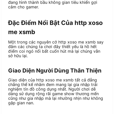
đang hình thành bầu không gian tiêu khiển gợi
cảm cho gamer.
Đặc Điểm Nổi Bật Của http xoso
me xsmb
Một trong các nguyên cớ http xoso me xsmb say
đắm các chúng ta chơi đây thiết yếu là hồ hết
điểm coi ngó nổi bất cuốn hút mà lại chúng vẫn
sở hữu lại.
Giao Diện Người Dùng Thân Thiện
Giao diện của http xoso me xsmb tất cả đẳng
chẳng thể kế nhằm đem mang lại gia nhập trải
nghiệm tín đồ công dụng nhất. Người chơi dễ
dàng sử dụng rộng rãi game show thương mến
cũng như gia nhập mà lại nhường nhịn như không
gặp gian nan.