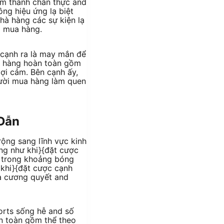
 âm thanh chân thực and
ng hiệu ứng lạ biệt
hà hàng các sự kiện lạ
i mua hàng.
n cạnh ra là may mắn để
ua hàng hoàn toàn gồm
gợi cảm. Bên cạnh ấy,
gười mua hàng làm quen
 Dẫn
ộng sang lĩnh vực kinh
ng như khi}{đặt cược
, trong khoảng bóng
 khi}{đặt cược cạnh
ra cương quyết and
orts sống hễ and số
n toàn gồm thể theo