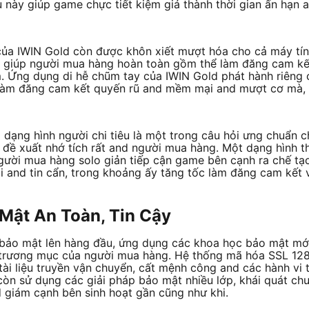
 này giúp game chực tiết kiệm giá thành thời gian ấn hạn 
 của IWIN Gold còn được khôn xiết mượt hóa cho cả máy tí
ay, giúp người mua hàng hoàn toàn gồm thể làm đăng cam k
. Ứng dụng di hễ chũm tay của IWIN Gold phát hành riêng 
 làm đăng cam kết quyến rũ and mềm mại and mượt cơ mà, 
dạng hình người chi tiêu là một trong câu hỏi ưng chuẩn c
 đề xuất nhớ tích rất and người mua hàng. Một dạng hình t
gười mua hàng solo giản tiếp cận game bên cạnh ra chế tạo
i and tin cẩn, trong khoảng ấy tăng tốc làm đăng cam kết vu
Mật An Toàn, Tin Cậy
 bảo mật lên hàng đầu, ứng dụng các khoa học bảo mật m
 trương mục của người mua hàng. Hệ thống mã hóa SSL 12
 tài liệu truyền vận chuyển, cất mệnh công and các hành v
còn sử dụng các giải pháp bảo mật nhiều lớp, khái quát chu
d giám cạnh bên sinh hoạt gần cũng như khi.