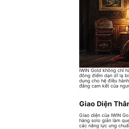
IWIN Gold không chỉ h
đông điểm dạn dĩ lạ bi
dụng cho hệ điều hành 
đăng cam kết của ngườ
Giao Diện Thâ
Giao diện của IWIN Go
hàng solo giản làm qu
các năng lực ưng chuẩn