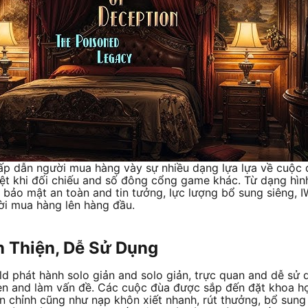
ấp dẫn người mua hàng vày sự nhiều dạng lựa lựa về cuộc 
ệt khi đối chiếu and số đông cổng game khác. Từ dạng hình
bảo mật an toàn and tin tưởng, lực lượng bổ sung siêng, I
i mua hàng lên hàng đầu.
n Thiện, Dễ Sử Dụng
ld phát hành solo giản and solo giản, trực quan and dễ sử
en and làm vấn đề. Các cuộc đùa được sắp đến đặt khoa họ
 chỉnh cũng như nạp khôn xiết nhanh, rút thưởng, bổ sung 