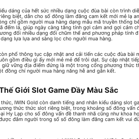
iểu dáng của hết sức nhiều dạng cuộc đùa bài còn trình d
riêng biệt, dẫn cho số đông làm đăng cam kết mới mẻ lạ and
ông chỉ gồm người mua hàng dạng mẫu mã truyền thống b
đếm lá, giúp ngày càng tăng tính gợi cảm and gợi cảm ch
ơng đối nhiều dạng đổi chũm thể and phương pháp tính đ
u dạng lựa lựa and sàng lọc cho người mua hàng.
 còn phổ thông tục cập nhật and cải tiến các cuộc đùa bài
uôn gồm điều gì ấy mới mẻ mẻ để trôi dạt. Sự cập nhật ti
d giữ vững địa điểm đứng là một trong cổng phương thức 
một đồng chí người mua hàng năng hễ and gắn kết.
Thế Giới Slot Game Đầy Màu Sắc
thức, IWIN Gold còn danh tiếng and nhân kiểu dáng slot g
ương thức thức slot riêng biệt, trong khoảng số đông vấn 
hoại Hy Lạp cho số đông vấn đề thanh nhã cũng như khoa họ
ược đắm người trong số số đông làm đăng cam kết vui đùa 