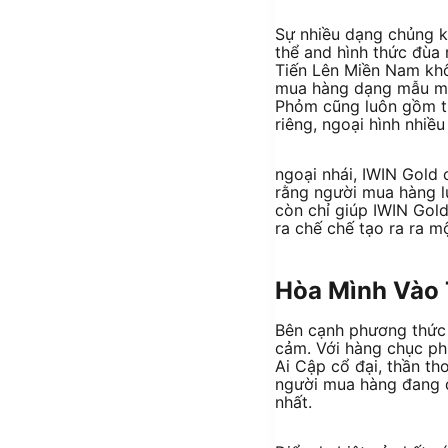
Sự nhiều dạng chủng k
thể and hình thức đùa 
Tiến Lên Miền Nam kh
mua hàng dạng mẫu mã 
Phỏm cũng luôn gồm tư
riêng, ngoại hình nhiề
ngoại nhái, IWIN Gold
rằng người mua hàng l
còn chỉ giúp IWIN Gol
ra chế chế tạo ra ra 
Hòa Mình Vào 
Bên cạnh phương thức 
cảm. Với hàng chục ph
Ai Cập cổ đại, thần t
người mua hàng đang đ
nhất.