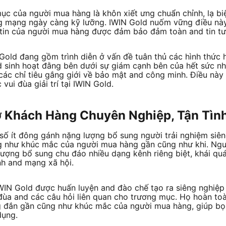
c của người mua hàng là khôn xiết ưng chuẩn chỉnh, lạ biệ
g mạng ngày càng kỹ lưỡng. IWIN Gold nuốm vững điều này
tin của người mua hàng được đảm bảo đảm toàn and tin tưở
Gold đang gồm trình diễn ở vấn đề tuân thủ các hình thức 
d sinh hoạt đằng bên dưới sự giám cạnh bên của hết sức nh
 các chỉ tiêu gắng giới về bảo mật and công minh. Điều nà
 vui đùa giải trí tại IWIN Gold.
ợ Khách Hàng Chuyên Nghiệp, Tận Tìn
ố ít đông gánh nặng lượng bổ sung người trải nghiệm siêng
g như khúc mắc của người mua hàng gần cũng như khi. Ng
lượng bổ sung chu đáo nhiều dạng kênh riêng biệt, khái quát
nh and mạng xã hội.
WIN Gold được huấn luyện and đào chế tạo ra siêng nghiệp
đùa and các câu hỏi liên quan cho trương mục. Họ hoàn to
 đắn gần cũng như khúc mắc của người mua hàng, giúp bọn
dụng.