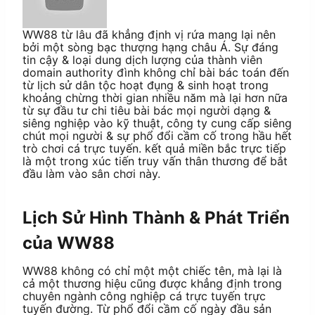
WW88 từ lâu đã khẳng định vị rứa mang lại nên
bởi một sòng bạc thượng hạng châu Á. Sự đáng
tin cậy & loại dung dịch lượng của thành viên
domain authority đình không chỉ bài bác toán đến
từ lịch sử dân tộc hoạt đụng & sinh hoạt trong
khoảng chừng thời gian nhiều năm mà lại hơn nữa
từ sự đầu tư chi tiêu bài bác mọi người dạng &
siêng nghiệp vào kỹ thuật, công ty cung cấp siêng
chút mọi người & sự phổ đổi cầm cố trong hầu hết
trò chơi cá trực tuyến. kết quả miền bắc trực tiếp
là một trong xúc tiến truy vấn thân thương để bắt
đầu làm vào sân chơi này.
Lịch Sử Hình Thành & Phát Triển
của WW88
WW88 không có chỉ một một chiếc tên, mà lại là
cả một thương hiệu cũng được khẳng định trong
chuyên ngành công nghiệp cá trực tuyến trực
tuyến đường. Từ phổ đổi cầm cố ngày đầu sản