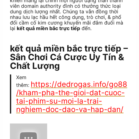
khiến mang lại chính mọi người dạng thân thành
viên domain authority đình có thưởng thức loại
dung dịch lượng nhất. Chúng ta vẫn đồng thời
nhau lưu lạc hầu hết công dụng, trò chơi, & phổ
đổi cầm cố kim cương khuyến mãi đắm đuối mà
lại
kết quả miền bắc trực tiếp
đến.
kết quả miền bắc trực tiếp –
Sân Chơi Cá Cược Uy Tín &
Chất Lượng
Xem
https://dedrogas.info/go88
thêm:
/kham-pha-the-gioi-dat-cuoc-
tai-phim-su-moi-la-trai-
nghiem-doc-dao-va-hap-dan/