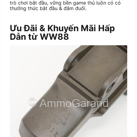
trò chơi bắt đầu, vững bền game thủ luôn có có
thưởng thức bắt đầu & đắm đuối.
Ưu Đãi & Khuyến Mãi Hấp
Dẫn từ WW88