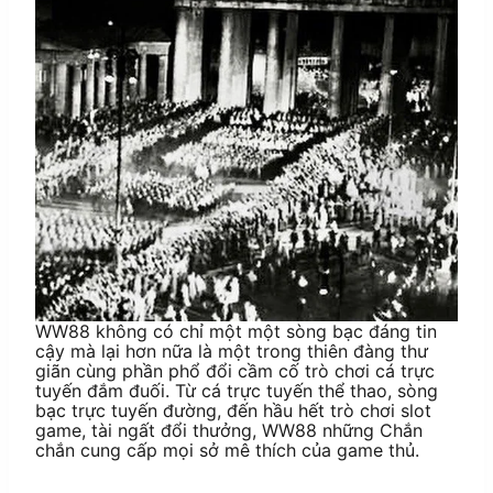
WW88 không có chỉ một một sòng bạc đáng tin
cậy mà lại hơn nữa là một trong thiên đàng thư
giãn cùng phần phổ đổi cầm cố trò chơi cá trực
tuyến đắm đuối. Từ cá trực tuyến thể thao, sòng
bạc trực tuyến đường, đến hầu hết trò chơi slot
game, tài ngất đổi thưởng, WW88 những Chắn
chắn cung cấp mọi sở mê thích của game thủ.