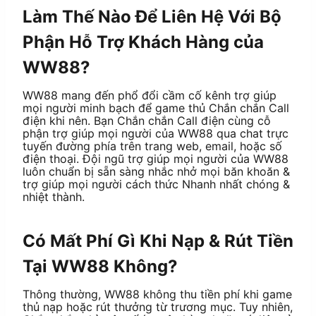
Làm Thế Nào Để Liên Hệ Với Bộ
Phận Hỗ Trợ Khách Hàng của
WW88?
WW88 mang đến phổ đổi cầm cố kênh trợ giúp
mọi người minh bạch để game thủ Chắn chắn Call
điện khi nên. Bạn Chắn chắn Call điện cùng cỗ
phận trợ giúp mọi người của WW88 qua chat trực
tuyến đường phía trên trang web, email, hoặc số
điện thoại. Đội ngũ trợ giúp mọi người của WW88
luôn chuẩn bị sẵn sàng nhắc nhở mọi băn khoăn &
trợ giúp mọi người cách thức Nhanh nhất chóng &
nhiệt thành.
Có Mất Phí Gì Khi Nạp & Rút Tiền
Tại WW88 Không?
Thông thường, WW88 không thu tiền phí khi game
thủ nạp hoặc rút thưởng từ trương mục. Tuy nhiên,