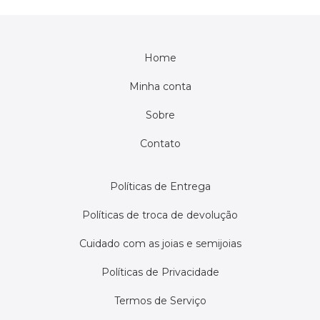
Home
Minha conta
Sobre
Contato
Políticas de Entrega
Políticas de troca de devolução
Cuidado com as joias e semijoias
Políticas de Privacidade
Termos de Serviço