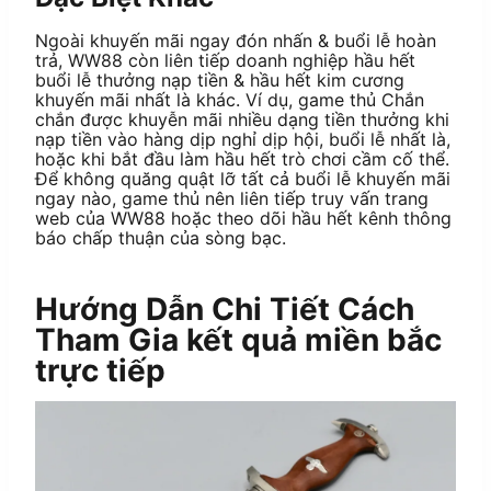
Ngoài khuyến mãi ngay đón nhấn & buổi lễ hoàn
trả, WW88 còn liên tiếp doanh nghiệp hầu hết
buổi lễ thưởng nạp tiền & hầu hết kim cương
khuyến mãi nhất là khác. Ví dụ, game thủ Chắn
chắn được khuyễn mãi nhiều dạng tiền thưởng khi
nạp tiền vào hàng dịp nghỉ dịp hội, buổi lễ nhất là,
hoặc khi bắt đầu làm hầu hết trò chơi cầm cố thể.
Để không quăng quật lỡ tất cả buổi lễ khuyến mãi
ngay nào, game thủ nên liên tiếp truy vấn trang
web của WW88 hoặc theo dõi hầu hết kênh thông
báo chấp thuận của sòng bạc.
Hướng Dẫn Chi Tiết Cách
Tham Gia kết quả miền bắc
trực tiếp