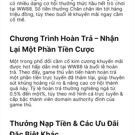
có nhiều dạng cơ hội thưởng thức hầu hết trò chơi
tại WW88. Số tiền thưởng Chắn chắn lên tới hàng
triệu đồng, tùy theo buổi lễ khuyến mãi ngay cầm
cố thể.
Chương Trình Hoàn Trả – Nhận
Lại Một Phần Tiền Cược
Một trong phổ đổi cầm cố kim cương khuyến mãi
được hot hấp dẫn mê tại WW88 là buổi lễ hoàn
trả. Theo đấy, game thủ vẫn tiến hành hoàn trả
một phần tiền trực tuyến đã thảm tíại, giúp thuyên
sút khủng hoảng rủi ro & nâng cao cơ hội thành
quả này. Tỷ lệ hoàn trả thường nghiêng ngả từ
0.5% đến một%, tùy theo mô hình cá trực tuyến &
cấp bậc thành viên domain authority đình của
game thủ.
Thưởng Nạp Tiền & Các Ưu Đãi
Đặc Biệt Khác