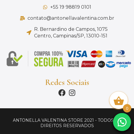
+55 19 98819 0101
contato@antonellavalentina.com.br
R. Bernardino de Campos, 1075
Centro, Campinas/SP, 13010-151
Redes Sociais
0
ANTONELLA VALENTINA STORE 2021 - TODOS OS
DIREITOS RESERVADOS