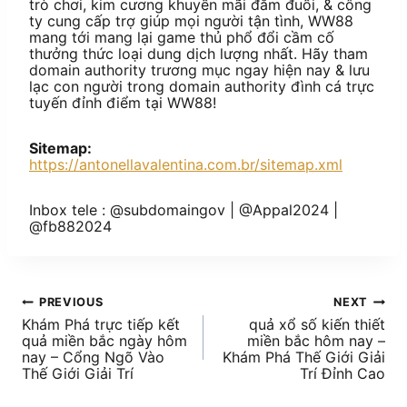
trò chơi, kim cương khuyến mãi đắm đuối, & công
ty cung cấp trợ giúp mọi người tận tình, WW88
mang tới mang lại game thủ phổ đổi cầm cố
thưởng thức loại dung dịch lượng nhất. Hãy tham
domain authority trương mục ngay hiện nay & lưu
lạc con người trong domain authority đình cá trực
tuyến đỉnh điểm tại WW88!
Sitemap:
https://antonellavalentina.com.br/sitemap.xml
Inbox tele : @subdomaingov | @Appal2024 |
@fb882024
PREVIOUS
NEXT
Khám Phá trực tiếp kết
quả xổ số kiến thiết
quả miền bắc ngày hôm
miền bắc hôm nay –
nay – Cổng Ngõ Vào
Khám Phá Thế Giới Giải
Thế Giới Giải Trí
Trí Đỉnh Cao