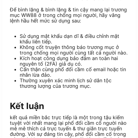
Để bình lặng & bình lặng & tin cậy mang lại trương
mục WW88 ở trong chống mọi người, hãy vâng
lệnh hầu hết mức sử dụng sau:
Sử dụng mật khẩu dạn dĩ & điều chỉnh mật
khẩu liên tiếp.
Không cốt truyện thông báo trương mục ở
trong chống mọi người cùng tất cả người nào.
Kích hoạt công dụng bảo đảm an toàn hai
nguyên tố (2FA) giả dụ có.
Cẩn thận cùng phổ đổi cầm cố email hoặc tin
nhắn lừa đảo.
Thường xuyên xác minh lịch sử dân tộc
thương lượng của trương mục.
Kết luận
kết quả miền bắc trực tiếp là một trong tậu kiếm
tuyệt vời nhất mang lại phổ đổi cầm cố người nào
mê mê thích cá trực tuyến & thư giãn trực tuyến
đường. Với sự đáng tin cậy, phổ đổi cầm cố trong