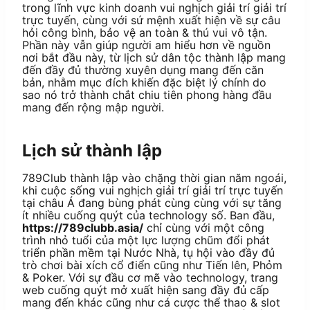
trong lĩnh vực kinh doanh vui nghịch giải trí giải trí
trực tuyến, cùng với sứ mệnh xuất hiện về sự câu
hỏi công bình, bảo vệ an toàn & thú vui vô tận.
Phần này vẫn giúp người am hiểu hơn về nguồn
nơi bắt đầu này, từ lịch sử dân tộc thành lập mang
đến đầy đủ thường xuyên dụng mang đến căn
bản, nhằm mục đích khiến đặc biệt lý chính do
sao nó trở thành chắt chiu tiên phong hàng đầu
mang đến rộng mập người.
Lịch sử thành lập
789Club thành lập vào chặng thời gian năm ngoái,
khi cuộc sống vui nghịch giải trí giải trí trực tuyến
tại châu Á đang bùng phát cùng cùng với sự tăng
ít nhiều cuống quýt của technology số. Ban đầu,
https://789clubb.asia/
chỉ cùng với một công
trình nhỏ tuổi của một lực lượng chũm đổi phát
triển phần mềm tại Nước Nhà, tụ hội vào đầy đủ
trò chơi bài xích cổ điển cũng như Tiến lên, Phỏm
& Poker. Với sự đầu cơ mẽ vào technology, trang
web cuống quýt mở xuất hiện sang đầy đủ cấp
mang đến khác cũng như cá cược thể thao & slot