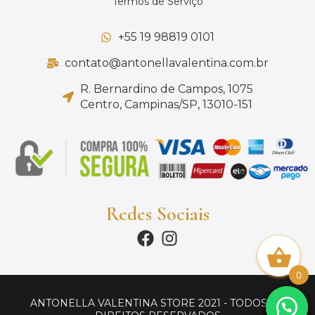
Termos de Serviço
+55 19 98819 0101
contato@antonellavalentina.com.br
R. Bernardino de Campos, 1075
Centro, Campinas/SP, 13010-151
Redes Sociais
0
ANTONELLA VALENTINA STORE 2021 - TODOS OS