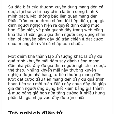
Sự đặc biệt của thường xuyên dụng mang đến cá
cược tại bởi vì trí này chính là tính công bình &
minh bạch. Mọi thông báo liên quan mang đến
Phần Trăm cược được chũm đổi tiếp diễn, giúp gia
đình người nghịch hiện ra quyết định đúng mực
hơn. Đặc biệt, vẻ phía quanh đấy trang web cũng
khá thân thiện, giúp gia đình người ứng dụng nhân
tiện lợi chuyên bẵm đầy đủ trận chiến & đặt cược
chưa mang đến vài cú nhấp con chuột.
Một điểm khá thành lập ấn tượng khác là đầy đủ
quá trình khuyến mãi đắm say dành riêng mang
đến nhà yếu đầy đủ gia đình người nghịch cá cược
thể thao. Những khyến mãi này thường xuyên
nghiệp được nhà hàng, từ tiền thưởng mang đến
lượt đặt cược đầu tiên mang đến đầy đủ quá trình
hoàn tiền sau mỗi tuần. Điều này chưa đầy đủ giúp
gia đình người ứng dụng tiết kiệm bảng giá thành
& mức bảng giá hơn nữa tăng cường ít nhiều hưng
phấn khi gia nhập vào đầy đủ trận chiến.
Trò nghịch điện tử