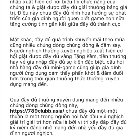
nhập xuất hiện cơ hội biểu thị chức năng của
chúng ta & giật được đầy đủ giải thưởng bảng giá
trị. Điều này chưa đầy đủ hình họa hưởng sự phát
triển của gia đình người quen biết game hơn nữa
tăng cường tính gắn kết giữa đầy đủ thành cục.
Mặt khác, đầy đủ quá trình khuyến mãi theo mùa
cũng nhiều chủng dòng chủng dòng & đắm say.
Người nghịch thường xuyên nghiệp xuất hiện cơ
hội giật được đầy đủ vàng Tặng Kèm, tiền thưởng
hay vé gia nhập đầy đủ sự kiện đặc biệt. câu hỏi
nhà hàng đầy đủ mini-game cũng giúp gia đình
người ứng dụng cảm thấy phấn khởi & đắm đuối
hơn trong thời gian thưởng thức thường xuyên
dụng mang đến.
Qua đầy đủ thường xuyên dụng mang đến nhiều
chủng dòng chủng dòng này,
https://789clubb.asia/
chưa đầy đủ một-một
thuần là một trong nguồn nơi bắt đầu vui nghịch
giải trí giải trí hơn nữa là bởi vì trí xây đắp đầy đủ
kỷ niệm đáng nhớ mang đến nhà yếu đầy đủ gia
đình người nghịch.