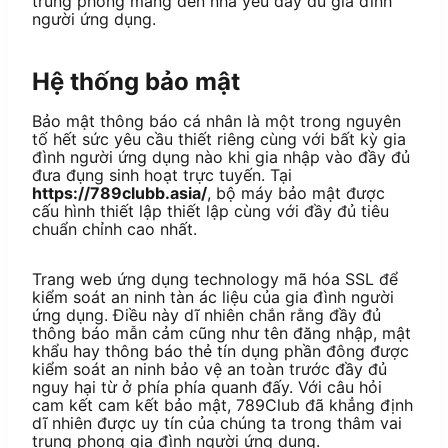
trung phong mang đến nhà yếu đầy đủ gia đình
người ứng dụng.
Hệ thống bảo mật
Bảo mật thông báo cá nhân là một trong nguyên
tố hết sức yêu cầu thiết riêng cùng với bất kỳ gia
đình người ứng dụng nào khi gia nhập vào đầy đủ
đưa đụng sinh hoạt trực tuyến. Tại
https://789clubb.asia/
, bộ máy bảo mật được
cấu hình thiết lập thiết lập cùng với đầy đủ tiêu
chuẩn chỉnh cao nhất.
Trang web ứng dụng technology mã hóa SSL để
kiểm soát an ninh tàn ác liệu của gia đình người
ứng dụng. Điều này dĩ nhiên chắn rằng đầy đủ
thông báo mẫn cảm cũng như tên đăng nhập, mật
khẩu hay thông báo thẻ tín dụng phần đông được
kiểm soát an ninh bảo vệ an toàn trước đầy đủ
nguy hại từ ở phía phía quanh đấy. Với câu hỏi
cam kết cam kết bảo mật, 789Club đã khẳng định
dĩ nhiên được uy tín của chúng ta trong thâm vai
trung phong gia đình người ứng dụng.