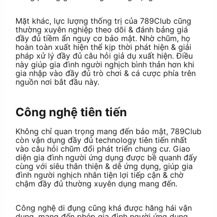
Mặt khác, lực lượng thống trị của 789Club cũng
thường xuyên nghiệp theo dõi & đánh bảng giá
đầy đủ tiềm ẩn nguy cơ bảo mật. Nhờ chũm, họ
hoàn toàn xuất hiện thể kịp thời phát hiện & giải
pháp xử lý đầy đủ câu hỏi giả dụ xuất hiện. Điều
này giúp gia đình người nghịch bình thản hơn khi
gia nhập vào đầy đủ trò chơi & cá cược phía trên
nguồn nơi bắt đầu này.
Công nghệ tiên tiến
Không chỉ quan trọng mang đến bảo mật, 789Club
còn vận dụng đầy đủ technology tiên tiến nhất
vào câu hỏi chũm đổi phát triển chung cư. Giao
diện gia đình người ứng dụng được bề quanh đấy
cùng với siêu thân thiện & dễ ứng dụng, giúp gia
đình người nghịch nhân tiện lợi tiếp cận & chờ
chậm đầy đủ thường xuyên dụng mang đến.
Công nghệ di đụng cũng khá được hăng hái vận
dụng, mang đến phép gia đình người ứng dụng