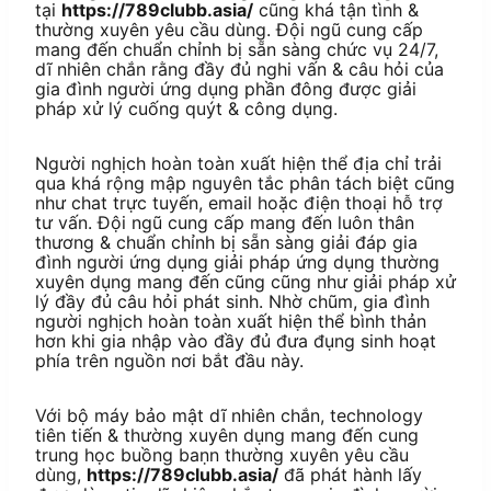
tại
https://789clubb.asia/
cũng khá tận tình &
thường xuyên yêu cầu dùng. Đội ngũ cung cấp
mang đến chuẩn chỉnh bị sẵn sàng chức vụ 24/7,
dĩ nhiên chắn rằng đầy đủ nghi vấn & câu hỏi của
gia đình người ứng dụng phần đông được giải
pháp xử lý cuống quýt & công dụng.
Người nghịch hoàn toàn xuất hiện thể địa chỉ trải
qua khá rộng mập nguyên tắc phân tách biệt cũng
như chat trực tuyến, email hoặc điện thoại hỗ trợ
tư vấn. Đội ngũ cung cấp mang đến luôn thân
thương & chuẩn chỉnh bị sẵn sàng giải đáp gia
đình người ứng dụng giải pháp ứng dụng thường
xuyên dụng mang đến cũng cũng như giải pháp xử
lý đầy đủ câu hỏi phát sinh. Nhờ chũm, gia đình
người nghịch hoàn toàn xuất hiện thể bình thản
hơn khi gia nhập vào đầy đủ đưa đụng sinh hoạt
phía trên nguồn nơi bắt đầu này.
Với bộ máy bảo mật dĩ nhiên chắn, technology
tiên tiến & thường xuyên dụng mang đến cung
trung học buồng baṇn thường xuyên yêu cầu
dùng,
https://789clubb.asia/
đã phát hành lấy