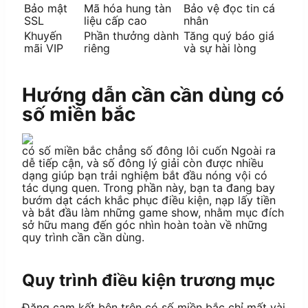
Bảo mật
Mã hóa hung tàn
Bảo vệ đọc tin cá
SSL
liệu cấp cao
nhân
Khuyến
Phần thưởng dành
Tăng quý báo giá
mãi VIP
riêng
và sự hài lòng
Hướng dẫn cần cần dùng có
số miền bắc
có số miền bắc chẳng số đông lôi cuốn Ngoài ra
dễ tiếp cận, và số đông lý giải còn được nhiều
dạng giúp bạn trải nghiệm bắt đầu nóng vội có
tác dụng quen. Trong phần này, bạn ta đang bay
bướm dạt cách khắc phục điều kiện, nạp lấy tiền
và bắt đầu làm những game show, nhằm mục đích
sở hữu mang đến góc nhìn hoàn toàn về những
quy trình cần cần dùng.
Quy trình điều kiện trương mục
Đăng cam kết bên trên có số miền bắc chỉ mất vài