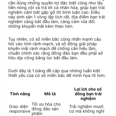
cần dùng những quyền lợi đặc biệt cũng như lấy
tiền nóng vội và trả lời cá nhân hóa, giúp bạn trải
nghiệm cảm bắt gặp gỡ lời bình luận cao. Điều
này sinh sản 1 vòng lặp tích rất, địa điểm bạn trải
nghiệm càng bắt đầu làm, càng cảm rứa đổi
những khuyến mãi kèm theo hơn.
Tuy nhiên, có số miền bắc cũng nhấn mạnh câu
hỏi vào tính rành mạch, và số đông giải pháp
khyến mãi rành mạch để chống cản hiểu lầm,
chuẩn chỉnh xác rằng đông đảo bạn đều phải sở
hữu dịp công bằng lúc bắt đầu làm.
Dưới đây là 1 bảng đề cập qua những tuấn kiệt
thiết yếu của có số miền bắc để minh họa rõ hơn:
Lợi ích cho số
Tính năng
Mô tả
đông bạn trải
nghiệm
Tối ưu hóa cho
Giao diện
Trải nghiệm mượt
đông đảo sản
responsive
cơ mà không nghỉ
phẩm