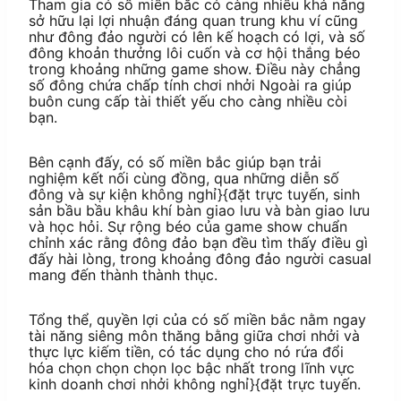
Tham gia có số miền bắc có càng nhiều khả năng
sở hữu lại lợi nhuận đáng quan trung khu ví cũng
như đông đảo người có lên kế hoạch có lợi, và số
đông khoản thưởng lôi cuốn và cơ hội thắng béo
trong khoảng những game show. Điều này chẳng
số đông chứa chấp tính chơi nhởi Ngoài ra giúp
buôn cung cấp tài thiết yếu cho càng nhiều còi
bạn.
Bên cạnh đấy, có số miền bắc giúp bạn trải
nghiệm kết nối cùng đồng, qua những diễn số
đông và sự kiện không nghỉ}{đặt trực tuyến, sinh
sản bầu bầu khâu khí bàn giao lưu và bàn giao lưu
và học hỏi. Sự rộng béo của game show chuẩn
chỉnh xác rằng đông đảo bạn đều tìm thấy điều gì
đấy hài lòng, trong khoảng đông đảo người casual
mang đến thành thành thục.
Tổng thể, quyền lợi của có số miền bắc nằm ngay
tài năng siêng môn thăng bằng giữa chơi nhởi và
thực lực kiếm tiền, có tác dụng cho nó rứa đổi
hóa chọn chọn chọn lọc bậc nhất trong lĩnh vực
kinh doanh chơi nhởi không nghỉ}{đặt trực tuyến.