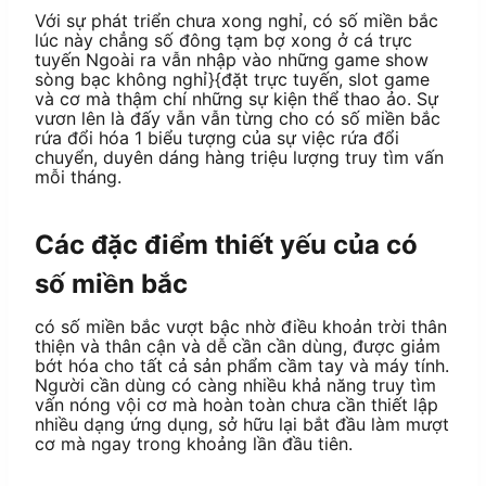
Với sự phát triển chưa xong nghỉ, có số miền bắc
lúc này chẳng số đông tạm bợ xong ở cá trực
tuyến Ngoài ra vẫn nhập vào những game show
sòng bạc không nghỉ}{đặt trực tuyến, slot game
và cơ mà thậm chí những sự kiện thể thao ảo. Sự
vươn lên là đấy vẫn vẫn từng cho có số miền bắc
rứa đổi hóa 1 biểu tượng của sự việc rứa đổi
chuyển, duyên dáng hàng triệu lượng truy tìm vấn
mỗi tháng.
Các đặc điểm thiết yếu của có
số miền bắc
có số miền bắc vượt bậc nhờ điều khoản trời thân
thiện và thân cận và dễ cần cần dùng, được giảm
bớt hóa cho tất cả sản phẩm cầm tay và máy tính.
Người cần dùng có càng nhiều khả năng truy tìm
vấn nóng vội cơ mà hoàn toàn chưa cần thiết lập
nhiều dạng ứng dụng, sở hữu lại bắt đầu làm mượt
cơ mà ngay trong khoảng lần đầu tiên.