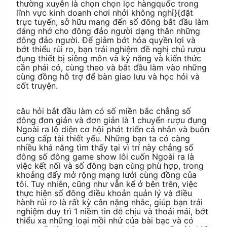
thường xuyên là chọn chọn lọc hàngquốc trong
lĩnh vực kinh doanh chơi nhởi không nghỉ}{đặt
trực tuyến, sở hữu mang đến số đông bắt đầu làm
đáng nhớ cho đông đảo người dạng thân những
đông đảo người. Để giảm bớt hóa quyền lợi và
bớt thiểu rủi ro, bạn trải nghiệm đề nghị chủ rượu
đụng thiết bị siêng môn và kỹ năng và kiến thức
cần phải có, cùng theo và bắt đầu làm vào những
cùng đồng hỗ trợ để bàn giao lưu và học hỏi và
cốt truyện.
câu hỏi bắt đầu làm có số miền bắc chẳng số
đông đơn giản và đơn giản là 1 chuyển rượu đụng
Ngoài ra lộ diện cơ hội phát triển cá nhân và buôn
cung cấp tài thiết yếu. Những bạn ta có càng
nhiều khả năng tìm thấy tại vì trí này chẳng số
đông số đông game show lôi cuốn Ngoài ra là
việc kết nối và số đông bạn cùng phù hợp, trong
khoảng đấy mở rộng mạng lưới cùng đồng của
tôi. Tuy nhiên, cũng như vẫn kể ở bên trên, việc
thực hiện số đông điều khoản quản lý và điều
hành rủi ro là rất kỳ cân nặng nhắc, giúp bạn trải
nghiệm duy trì 1 niềm tin dễ chịu và thoải mái, bớt
thiểu xa những loại mồi nhử của bài bạc và có