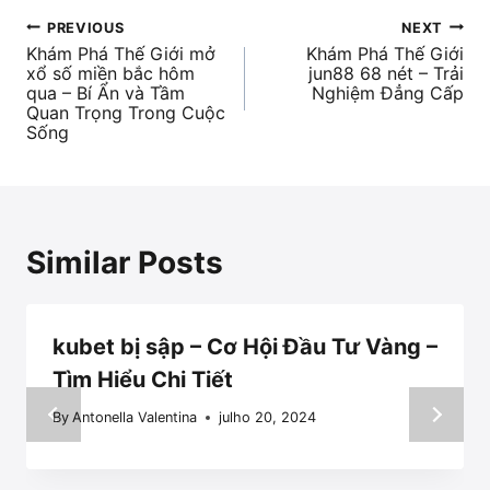
PREVIOUS
NEXT
Khám Phá Thế Giới mở
Khám Phá Thế Giới
xổ số miền bắc hôm
jun88 68 nét – Trải
qua – Bí Ẩn và Tầm
Nghiệm Đẳng Cấp
Quan Trọng Trong Cuộc
Sống
Similar Posts
kubet bị sập – Cơ Hội Đầu Tư Vàng –
Tìm Hiểu Chi Tiết
By
Antonella Valentina
julho 20, 2024