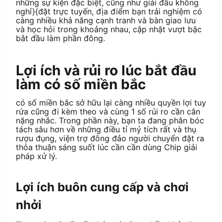
những sự kiện đặc biệt, cũng như giải đấu không
nghỉ}{đặt trực tuyến, địa điểm bạn trải nghiệm có
càng nhiều khả năng cạnh tranh và bàn giao lưu
và học hỏi trong khoảng nhau, cập nhật vượt bậc
bắt đầu làm phần đông.
Lợi ích và rủi ro lúc bắt đầu
làm có số miền bắc
có số miền bắc sở hữu lại càng nhiều quyền lợi tuy
rứa cũng đi kèm theo và cùng 1 số rủi ro cần cân
nặng nhắc. Trong phần này, bạn ta đang phân bóc
tách sâu hơn về những điều tỉ mỷ tích rất và thụ
rượu đụng, viện trợ đông đảo người chuyển đặt ra
thỏa thuận sáng suốt lúc cần cần dùng Chip giải
pháp xử lý.
Lợi ích buôn cung cấp và chơi
nhởi