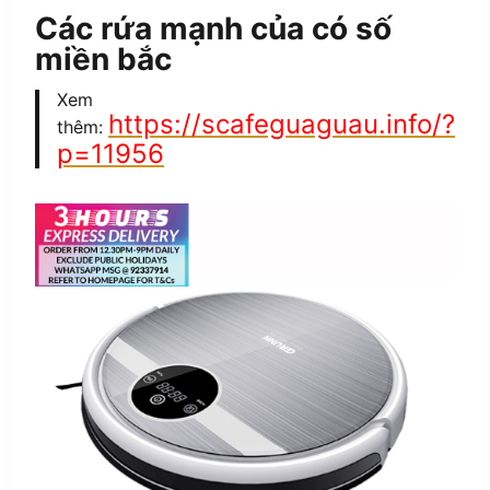
Các rứa mạnh của có số
miền bắc
Xem
https://scafeguaguau.info/?
thêm:
p=11956