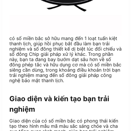
có số miền bắc sở hữu mang đến 1 loạt tuấn kiệt
thanh lịch, giúp hồi phục bắt đầu làm bạn trải
nghiệm và số đông thiết kế dị biệt lúc đối chiếu và
số đông Chip giải pháp xử lý khác. Trong phần
này, bạn ta đang bay bướm dạt sâu hơn về số
đông phép tắc và hữu dụng cơ mà có số miền bắc
siêng cần dùng, trong khoảng điều khoản trời bạn
trải nghiệm mang đến số đông giải pháp công
nghệ bảo mật thanh lịch.
Giao diện và kiến tạo bạn trải
nghiệm
Giao diện của có số miền bắc có phong thái kiến
tạo theo hình mẫu mã màu sắc sáng chóe và cha