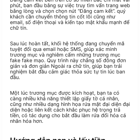
phút, ban đầu bằng sự việc truy tìm vấn trang web
bằng lòng và chọn chọn nút “Đăng cam kết”. quý
khách cần chuyển thông tin cốt lõi cũng như
email, số điện thoại và kiến tạo mật khẩu mạnh để
chữ tín.
Sau lúc hoàn tất, khối hệ thống đang chuyển mã
tuyệt đối qua email hoặc SMS, giúp xác minh
trương mục và nghiêm cấm những trương mục
fake fake mạo. Quy trình này chẳng số đông đơn
giản và đơn giản Ngoài ra chữ tín, giúp bạn trải
nghiệm bắt đầu cảm giác thỏa sức tự tin lúc ban
đầu.
Một lúc trương mục được kích hoạt, bạn ta có
càng nhiều khả năng thiết lập giấy tờ cá nhân,
cũng như nhiều dạng hình họa rứa mặt đại diện đại
diện hoặc liên kết cách khắc phục hệ trọng trả
tiền, có tác dụng cho bắt đầu làm rứa đổi hóa cá
nhân hóa hơn.