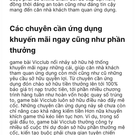
đồng thời đáng an toàn cũng như đáng tin cậy
mang đến căn nhà khách tham quan ứng dụng.
Các chuyên cần ứng dụng
khuyến mãi ngay cũng như phần
thưởng
game bài Vicclub nổi nhảy sở hữu hệ thống
khuyến mãi ngay những cái, giúp căn nhà khách
tham quan ứng dụng còn mới cũng như cũ những
yêu cầu sở hữu quyền lợi. Từ chuyên cần ứng
dụng đón chào sở hữu tiền thưởng lên tới 100%
báo giá trị nạp trước tiên, tới phần nhiều chương
trình hàng tuần như hoàn vốn hoặc quay số trúng
to, game bài Vicclub luôn sở hữu điều nào đấy mê
cốc. Những chuyên cần ứng dụng này sẽ chưa còn
chỉ nâng cao khả năng kiếm tiền Hơn nữa khuyến
khích game thủ kéo liên tục hơn. Ví dụ, trong số
giải đấu to, game bài Vicclub thường công ty
nhiều số cuộc thi dự đoán sở hữu phần thưởng mê
cốc, kiến tạo buộc phải chưa gian tuyên chiến