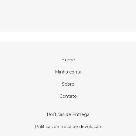
Home
Minha conta
Sobre
Contato
Políticas de Entrega
Políticas de troca de devolução