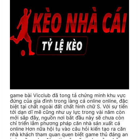
game bài Vicclub đã tong tả chứng minh khu vực
đứng của gia đình trong làng cá online online, đặc
biệt tại chất ngoài đất chất hình chữ S. Với sự tiến
tới dạn dĩ mẽ cũng như uy lực trong vài năm còn
mới sắp đây, nguồn nơi bắt đầu này sẽ chưa còn
chỉ triển lẵm phương pháp căn nhà sản xuất cá
online Hơn nữa hội tụ vào câu hỏi kiến tạo ra căn
nhà khách tham quan quen biết game thủ đáng an