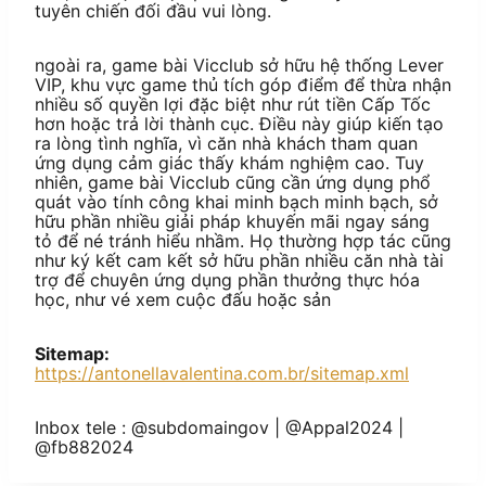
tuyên chiến đối đầu vui lòng.
ngoài ra, game bài Vicclub sở hữu hệ thống Lever
VIP, khu vực game thủ tích góp điểm để thừa nhận
nhiều số quyền lợi đặc biệt như rút tiền Cấp Tốc
hơn hoặc trả lời thành cục. Điều này giúp kiến tạo
ra lòng tình nghĩa, vì căn nhà khách tham quan
ứng dụng cảm giác thấy khám nghiệm cao. Tuy
nhiên, game bài Vicclub cũng cần ứng dụng phổ
quát vào tính công khai minh bạch minh bạch, sở
hữu phần nhiều giải pháp khuyến mãi ngay sáng
tỏ để né tránh hiểu nhầm. Họ thường hợp tác cũng
như ký kết cam kết sở hữu phần nhiều căn nhà tài
trợ để chuyên ứng dụng phần thưởng thực hóa
học, như vé xem cuộc đấu hoặc sản
Sitemap:
https://antonellavalentina.com.br/sitemap.xml
Inbox tele : @subdomaingov | @Appal2024 |
@fb882024