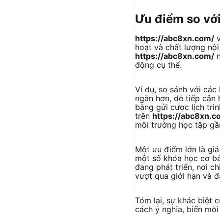
Ưu điểm so với
https://abc8xn.com/
v
hoạt và chất lượng nội
https://abc8xn.com/
n
động cụ thể.
Ví dụ, so sánh với cá
ngắn hơn, dễ tiếp cận
bằng gửi cược lịch trì
trên
https://abc8xn.c
môi trường học tập gần
Một ưu điểm lớn là giá
một số khóa học cơ bản
đang phát triển, nơi ch
vượt qua giới hạn và đ
Tóm lại, sự khác biệt 
cách ý nghĩa, biến mỗ