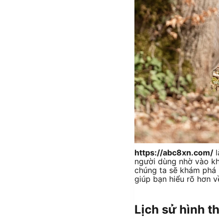
https://abc8xn.com/
l
người dùng nhờ vào khả
chúng ta sẽ khám phá 
giúp bạn hiểu rõ hơn về
Lịch sử hình t