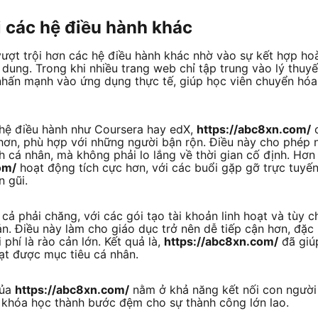
 các hệ điều hành khác
ượt trội hơn các hệ điều hành khác nhờ vào sự kết hợp hoàn
 dung. Trong khi nhiều trang web chỉ tập trung vào lý thuyế
hấn mạnh vào ứng dụng thực tế, giúp học viên chuyển hóa
c hệ điều hành như Coursera hay edX,
https://abc8xn.com/
c
 hơn, phù hợp với những người bận rộn. Điều này cho phép 
nh cá nhân, mà không phải lo lắng về thời gian cố định. Hơ
om/
hoạt động tích cực hơn, với các buổi gặp gỡ trực tuyến
 gũi.
 cả phải chăng, với các gói tạo tài khoản linh hoạt và tùy 
. Điều này làm cho giáo dục trở nên dễ tiếp cận hơn, đặc 
i phí là rào cản lớn. Kết quả là,
https://abc8xn.com/
đã giúp
ạt được mục tiêu cá nhân.
của
https://abc8xn.com/
nằm ở khả năng kết nối con người 
i khóa học thành bước đệm cho sự thành công lớn lao.