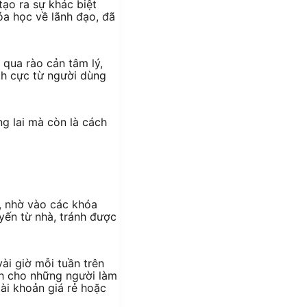
ạo ra sự khác biệt
óa học về lãnh đạo, đã
qua rào cản tâm lý,
ích cực từ người dùng
g lai mà còn là cách
t, nhờ vào các khóa
yến từ nhà, tránh được
vài giờ mỗi tuần trên
ch cho những người làm
tài khoản giá rẻ hoặc