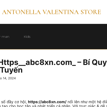
ANTONELLA VALENTINA STORE
r man
Kids
ttps__abc8xn.com_ – Bí Quy
 Tuyến
ho 14, 2024
t số đầy cơ hội,
https://abc8xn.com/
nổi lên như một hệ đi
 tạo cho học tập và phát triển cá nhân. Với trực giác & dễ