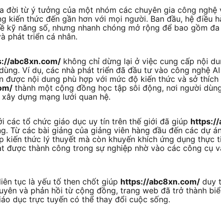
a đời từ ý tưởng của một nhóm các chuyên gia công nghệ 
g kiến thức đến gần hơn với mọi người. Ban đầu, hệ điều h
về kỹ năng số, nhưng nhanh chóng mở rộng để bao gồm đa 
à phát triển cá nhân.
s://abc8xn.com/
không chỉ dừng lại ở việc cung cấp nội 
dùng. Ví dụ, các nhà phát triển đã đầu tư vào công nghệ A
ận được nội dung phù hợp với mức độ kiến thức và sở thích
om/
thành một cộng đồng học tập sôi động, nơi người dùng
à xây dựng mạng lưới quan hệ.
i các tổ chức giáo dục uy tín trên thế giới đã giúp
https:/
g. Từ các bài giảng của giảng viên hàng đầu đến các dự án
 kiến thức lý thuyết mà còn khuyến khích ứng dụng thực ti
t được thành công trong sự nghiệp nhờ vào các công cụ và
liên tục là yếu tố then chốt giúp
https://abc8xn.com/
duy t
uyên và phản hồi từ cộng đồng, trang web đã trở thành biể
áo dục trực tuyến có thể thay đổi cuộc sống.