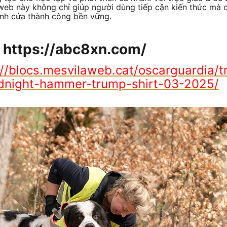
 web này không chỉ giúp người dùng tiếp cận kiến thức mà 
ánh cửa thành công bền vững.
ề https://abc8xn.com/
://blocs.mesvilaweb.cat/oscarguardia/t
dnight-hammer-trump-shirt-03-2025/