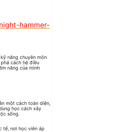
dnight-hammer-
ao kỹ năng chuyên môn
 phá cách hệ điều
tiềm năng của mình
ân một cách toàn diện,
i dùng học cách xây
uộc sống.
 tế, nơi học viên áp