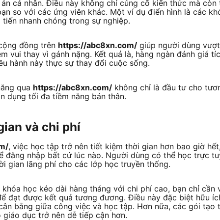
án cá nhân. Điều này không chỉ củng cố kiến thức mà còn t
bạn so với các ứng viên khác. Một ví dụ điển hình là các kh
 tiến nhanh chóng trong sự nghiệp.
ừ cộng đồng trên
https://abc8xn.com/
giúp người dùng vượt 
ềm vui thay vì gánh nặng. Kết quả là, hàng ngàn đánh giá t
ều hành này thực sự thay đổi cuộc sống.
 năng qua
https://abc8xn.com/
không chỉ là đầu tư cho tươn
n dụng tối đa tiềm năng bản thân.
gian và chi phí
om/
, việc học tập trở nên tiết kiệm thời gian hơn bao giờ hế
ể đăng nhập bất cứ lúc nào. Người dùng có thể học trực tu
hời gian lãng phí cho các lớp học truyền thống.
i khóa học kéo dài hàng tháng với chi phí cao, bạn chỉ cần 
ể đạt được kết quả tương đương. Điều này đặc biệt hữu í
ọ cân bằng giữa công việc và học tập. Hơn nữa, các gói tạo 
 giáo dục trở nên dễ tiếp cận hơn.