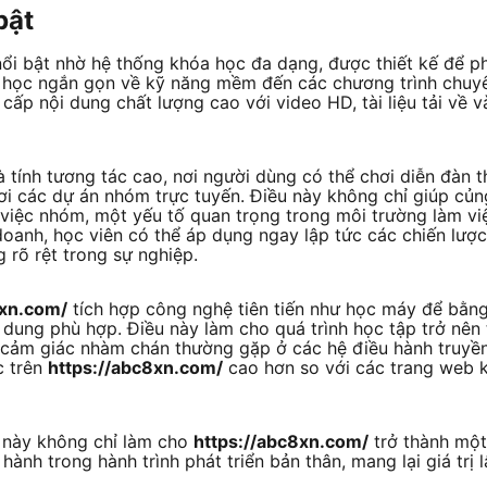
bật
ổi bật nhờ hệ thống khóa học đa dạng, được thiết kế để ph
ài học ngắn gọn về kỹ năng mềm đến các chương trình chuy
cấp nội dung chất lượng cao với video HD, tài liệu tải về v
tính tương tác cao, nơi người dùng có thể chơi diễn đàn th
ơi các dự án nhóm trực tuyến. Điều này không chỉ giúp củn
iệc nhóm, một yếu tố quan trọng trong môi trường làm việc
oanh, học viên có thể áp dụng ngay lập tức các chiến lược
 rõ rệt trong sự nghiệp.
8xn.com/
tích hợp công nghệ tiên tiến như học máy để bằng
 dung phù hợp. Điều này làm cho quá trình học tập trở nên 
 cảm giác nhàm chán thường gặp ở các hệ điều hành truyền 
c trên
https://abc8xn.com/
cao hơn so với các trang web k
g này không chỉ làm cho
https://abc8xn.com/
trở thành một
hành trong hành trình phát triển bản thân, mang lại giá trị 