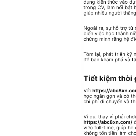
dụng kiến thức vào dự 
trong CV, làm nổi bật 
giúp nhiều người thăng
Ngoài ra, sự hỗ trợ t
biến việc học thành ni
chứng minh rằng hệ đi
Tóm lại, phát triển kỹ
để bạn khám phá và tậ
Tiết kiệm thời 
Với
https://abc8xn.c
học ngắn gọn và có th
chi phí di chuyển và t
Ví dụ, thay vì phải chơ
https://abc8xn.com/
đ
việc full-time, giúp h
không tốn tiền làm cho