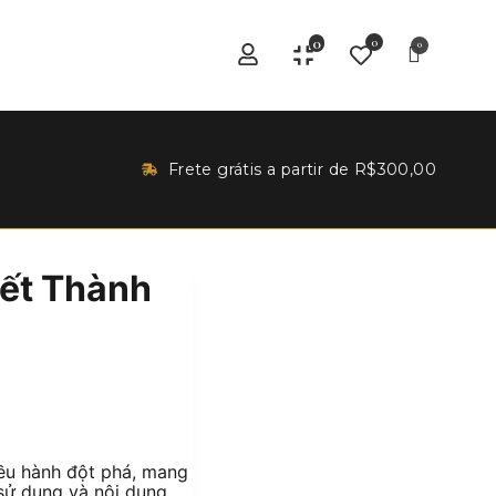
0
0
Frete grátis a partir de R$300,00
ết Thành
ều hành đột phá, mang
 sử dụng và nội dung