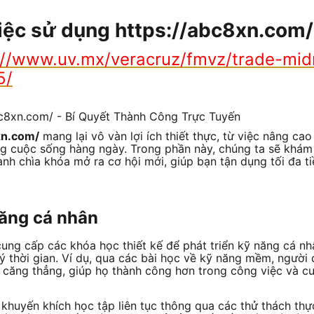
việc sử dụng https://abc8xn.com/
://www.uv.mx/veracruz/fmvz/trade-mi
5/
xn.com/
mang lại vô vàn lợi ích thiết thực, từ việc nâng c
ợng cuộc sống hàng ngày. Trong phần này, chúng ta sẽ khám
ành chìa khóa mở ra cơ hội mới, giúp bạn tận dụng tối đa 
năng cá nhân
ung cấp các khóa học thiết kế để phát triển kỹ năng cá nh
lý thời gian. Ví dụ, qua các bài học về kỹ năng mềm, ngườ
ý căng thẳng, giúp họ thành công hơn trong công việc và c
khuyến khích học tập liên tục thông qua các thử thách thực