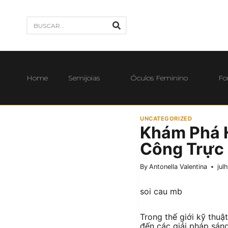
Home
Semijoias
Óculos Feminino
Fo
UNCATEGORIZED
Khám Phá H
Công Trực
By
Antonella Valentina
jul
soi cau mb
Trong thế giới kỹ thuậ
đến các giải pháp sáng