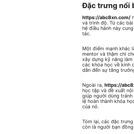
Đặc trưng nổi 
https://abc8xn.com/
n
và trình độ. Từ các b
hệ điều hành này cung 
tác.
Một điểm mạnh khác là 
mentor và thậm chí ch
xây dựng kỹ năng làm v
các khóa học về kinh d
dẫn đến sự tăng trưởng
Ngoài ra,
https://abc
học tập và đề xuất nội
giúp người dùng tránh
lệ hoàn thành khóa họ
của nó.
Tóm lại, các đặc trưn
còn là người bạn đồng 