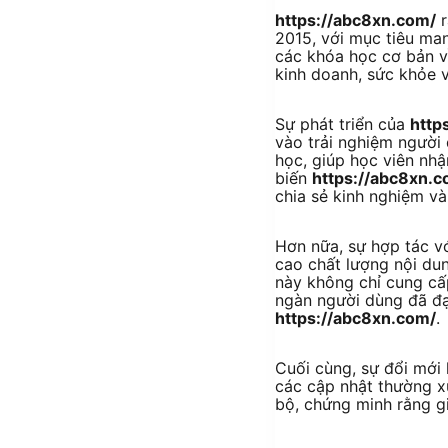
https://abc8xn.com/
r
2015, với mục tiêu man
các khóa học cơ bản 
kinh doanh, sức khỏe v
Sự phát triển của
http
vào trải nghiệm người 
học, giúp học viên nh
biến
https://abc8xn.c
chia sẻ kinh nghiệm v
Hơn nữa, sự hợp tác vớ
cao chất lượng nội dun
này không chỉ cung cấp
ngàn người dùng đã đạ
https://abc8xn.com/
.
Cuối cùng, sự đổi mới 
các cập nhật thường x
bộ, chứng minh rằng gi