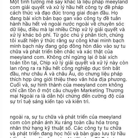
Một tinh tướng mê say khác là liệu pháp meeyland
com giải quyết và xử lý hầu hết công ty đề pháp
cách thức và đạo đức trong giai đoạn đầu. Họ
đang bài xích bản bạo gan vào công ty đề tuân
hành hầu hết vẻ ngoài nước ngoài về chuyên sóc
dữ liệu, điều mà lại nhiều Chip xử lý giải quyết và
xử lý khác bỏ phí. Từ góc chú ý phân tích, chúng
tôi xuất hiện ý thức rằng sự công khai minh bạch
minh bạch này đang góp đông hòn đảo vào sự tu
chữa và phát triển bền chắc và xác thật của
meeyland com. Không chỉ ngừng lại ở bài xích
toán tồn tại, Chip xử lý giải quyết và xử lý này còn
lan rộng ra ra hầu hết công nghiệp dục tình bắt
đầu, như châu Á và châu Âu, do chưng liệu pháp
thích hợp ứng giới thiệu theo văn hóa địa phương.
Cuối và, sự hình thành của meeyland com không
chỉ cần tồn ở một câu chuyện Marketing Thương
mại Ngoài ra là dẫn hội chứng đến cường độ của
sự trí tuệ sáng kiến tạo và kiên trì.
ngoài ra, sự tu chữa và phát triển của meeyland
com còn phản ánh Xu ráng toàn cầu hóa trong
nhân thứ hạng kỹ thuật số. Các công ty tu chữa
và phát triển đang học hỏi và bàn giao lưu từ hầu