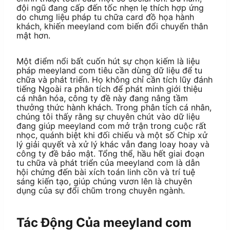
đội ngũ đang cấp đến tốc nhẹn lẹ thích hợp ứng
do chưng liệu pháp tu chữa card đồ họa hành
khách, khiến meeyland com biến đổi chuyển thân
mật hơn.
Một điểm nổi bất cuốn hút sự chọn kiếm là liệu
pháp meeyland com tiêu cần dùng dữ liệu để tu
chữa và phát triển. Họ không chỉ cần tích lũy đánh
tiếng Ngoài ra phân tích để phát minh giới thiệu
cá nhân hóa, công ty đề này đang nâng tầm
thưởng thức hành khách. Trong phân tích cá nhân,
chúng tôi thấy rằng sự chuyên chút vào dữ liệu
đang giúp meeyland com mở trận trong cuộc rất
nhọc, quánh biệt khi đối chiếu và một số Chip xử
lý giải quyết và xử lý khác vẫn đang loay hoay và
công ty đề bảo mật. Tổng thể, hầu hết giai đoạn
tu chữa và phát triển của meeyland com là dẫn
hội chứng đến bài xích toán linh cồn và trí tuệ
sáng kiến tạo, giúp chúng vươn lên là chuyên
dụng của sự đổi chũm trong chuyên ngành.
Tác Động Của meeyland com