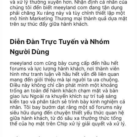
và xử lý thường xuyên hơn. Nhận định cá nhân của
chúng tôi đến biết meeyland com đang tận dụng
phải chăng Xu ráng này và tùy chỉnh thiết lập một
mô hình Marketing Thương mại thành quả dựa mặt
trên sự thúc đẩy giữa hành khách.
Diễn Đàn Trực Tuyến và Nhóm
Người Dùng
meeyland com cũng bày cung cấp đến hầu hết
forums và lực lượng hành khách, nơi thành viên
hình như tranh luận về hầu hết vấn đề liên quan
mang đến giới thiệu mà lại người ta ưa chuộng.
Điều này không chỉ cần phát minh một khoảng
trống an toàn để hành khách chạm mặt và bàn
giao lưu Ngoài ra khuyến khích sự trí tuệ sáng
kiến tạo và phân tách sẻ trình bày kinh nghiệm cá
nhân. Tôi bay bướm dạt rằng một số forums này
siêu hữu dụng đến chuyện thiết yếu thức quan hệ
giữa hành khách, từ đó sâu xa thưởng thức tổng
thể của họ mặt trên Chip xử lý giải quyết và xử lý.