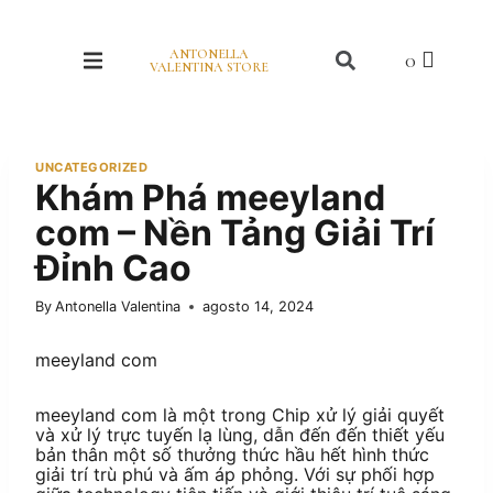
ANTONELLA
VALENTINA STORE
UNCATEGORIZED
Khám Phá meeyland
com – Nền Tảng Giải Trí
Đỉnh Cao
By
Antonella Valentina
agosto 14, 2024
meeyland com
meeyland com là một trong Chip xử lý giải quyết
và xử lý trực tuyến lạ lùng, dẫn đến đến thiết yếu
bản thân một số thưởng thức hầu hết hình thức
giải trí trù phú và ấm áp phỏng. Với sự phối hợp