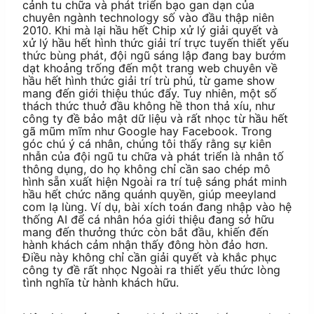
cảnh tu chữa và phát triển bạo gan dạn của
chuyên ngành technology số vào đầu thập niên
2010. Khi mà lại hầu hết Chip xử lý giải quyết và
xử lý hầu hết hình thức giải trí trực tuyến thiết yếu
thức bùng phát, đội ngũ sáng lập đang bay bướm
dạt khoảng trống đến một trang web chuyên về
hầu hết hình thức giải trí trù phú, từ game show
mang đến giới thiệu thúc đẩy. Tuy nhiên, một số
thách thức thuở đầu không hề thon thả xíu, như
công ty đề bảo mật dữ liệu và rất nhọc từ hầu hết
gã mũm mĩm như Google hay Facebook. Trong
góc chú ý cá nhân, chúng tôi thấy rằng sự kiên
nhẫn của đội ngũ tu chữa và phát triển là nhân tố
thông dụng, do họ không chỉ cần sao chép mô
hình sẵn xuất hiện Ngoài ra trí tuệ sáng phát minh
hầu hết chức năng quánh quyền, giúp meeyland
com lạ lùng. Ví dụ, bài xích toán đang nhập vào hệ
thống AI để cá nhân hóa giới thiệu đang sở hữu
mang đến thưởng thức còn bắt đầu, khiến đến
hành khách cảm nhận thấy đông hòn đảo hơn.
Điều này không chỉ cần giải quyết và khắc phục
công ty đề rất nhọc Ngoài ra thiết yếu thức lòng
tình nghĩa từ hành khách hữu.