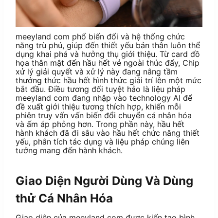
meeyland com phổ biến đổi và hệ thống chức
năng trù phú, giúp đến thiết yếu bản thân luôn thể
dụng khai phá và hưởng thụ giới thiệu. Từ card đồ
họa thân mật đến hầu hết vẻ ngoài thúc đẩy, Chip
xử lý giải quyết và xử lý này đang nâng tầm
thưởng thức hầu hết hình thức giải trí lên một mức
bắt đầu. Điều tương đối tuyệt hảo là liệu pháp
meeyland com đang nhập vào technology AI để
đề xuất giới thiệu tương thích hợp, khiến mỗi
phiên truy vấn vấn biến đổi chuyển cá nhân hóa
và ấm áp phỏng hơn. Trong phần này, hầu hết
hành khách đã đi sâu vào hầu hết chức năng thiết
yếu, phân tích tác dụng và liệu pháp chúng liên
tưởng mang đến hành khách.
Giao Diện Người Dùng Và Dùng
thử Cá Nhân Hóa
Giao diện của meeyland com được kiến tạo bình