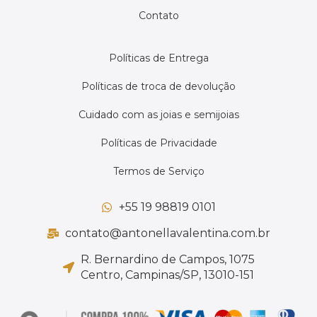
Contato
Políticas de Entrega
Políticas de troca de devolução
Cuidado com as joias e semijoias
Políticas de Privacidade
Termos de Serviço
+55 19 98819 0101
contato@antonellavalentina.com.br
R. Bernardino de Campos, 1075
Centro, Campinas/SP, 13010-151