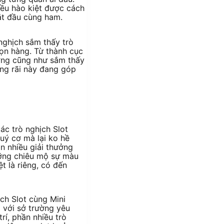
iều hào kiệt được cách
bắt đầu cùng ham.
nghịch sắm thấy trò
ọn hàng. Từ thành cục
ường cũng như sắm thấy
ộng rãi này đang góp
ác trò nghịch Slot
uý cơ mà lại ko hề
n nhiều giải thưởng
ưỡng chiêu mộ sự màu
t là riêng, có đến
ịch Slot cùng Mini
 với sở trường yêu
rí, phần nhiều trò