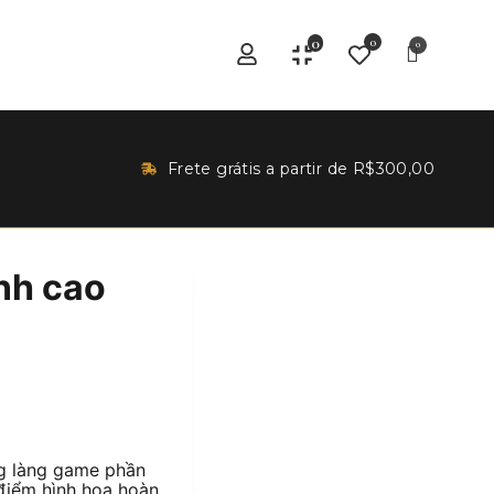
0
0
Frete grátis a partir de R$300,00
ỉnh cao
ng làng game phần
 điểm hình họa hoàn