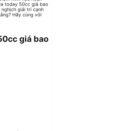
da today 50cc giá bao
nghịch giải trí cạnh
vẳng? Hãy cùng với
50cc giá bao