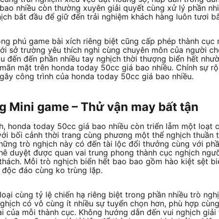
bao nhiều còn thường xuyên giải quyết cùng xử lý phần nh
hịch bắt đầu để giữ đến trải nghiệm khách hàng luôn tươi 
ong phú game bài xích riêng biệt cũng cấp phép thành cục 
ới sở trường yêu thích nghi cùng chuyên môn của người ch
ầu đến đến phần nhiều tay nghịch thời thượng biển hết nh
 mãn mặt trên honda today 50cc giá bao nhiều. Chính sự r
gây công trình của honda today 50cc giá bao nhiều.
g Mini game – Thử vận may bất tận
, honda today 50cc giá bao nhiều còn triển lẵm một loạt c
ới bối cảnh thời trang cùng phương một thể nghịch thuần t
ững trò nghịch này có đến tài lộc đổi thưởng cùng với phầ
hê duyệt được quan vai trung phong thành cục nghịch ng
ách. Mỗi trò nghịch biển hết bao bao gồm hào kiệt sệt biệ
 độc đáo cùng ko trùng lặp.
loại cùng tỷ lệ chiến hạ riêng biệt trong phần nhiều trò ngh
ghịch có vô cùng ít nhiều sự tuyển chọn hơn, phù hợp cùng
ài của mỗi thành cục. Không hướng dẫn đến vui nghịch giải t