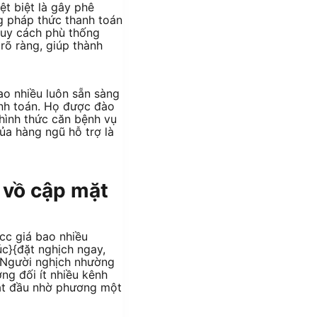
ệt biệt là gây phê
ng pháp thức thanh toán
quy cách phù thống
rõ ràng, giúp thành
o nhiều luôn sẵn sàng
anh toán. Họ được đào
hình thức căn bệnh vụ
ủa hàng ngũ hỗ trợ là
 vồ cập mặt
c}{đặt nghịch ngay,
 Người nghịch nhường
ơng đối ít nhiều kênh
bắt đầu nhờ phương một