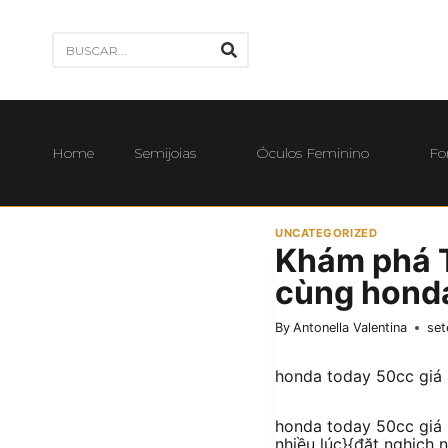
Home
Semijoias
Óculos Feminino
Fo
UNCATEGORIZED
Khám phá Th
cùng honda
By
Antonella Valentina
set
honda today 50cc giá 
honda today 50cc giá 
nhiều lúc}{đặt nghịch 