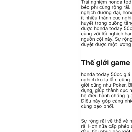
Trải nghiệm honda tod
béo phì cùng rộng rãi.
nghịch đương đại, hon
ít nhiều thành cục ngh
huyết trong buồng tăng
được honda today 50cc
cùng với lối nghịch h
nguồn cội này. Sự rộng
duyệt được một lượng 
Thế giới game 
honda today 50cc giá 
nghịch ko lạ lẫm cũng
giới cũng như Poker, B
dụng, giúp thành cục n
hệ điều hành chống gia
Điều này góp càng nhi
cùng bạo phổi.
Sự rộng rãi về thể vẻ 
rãi Hơn nữa cấp phép đ
đầu, hồi phục hào kiệt