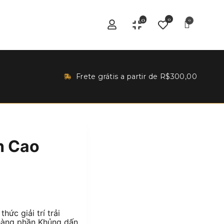
0
0
Frete grátis a partir de R$300,00
h Cao
ức giải trí trải
hàng phần Khủng dấn