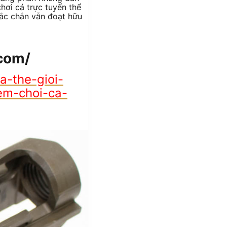
chơi cá trực tuyến thể
hắc chắn vẫn đoạt hữu
com/
a-the-gioi-
em-choi-ca-