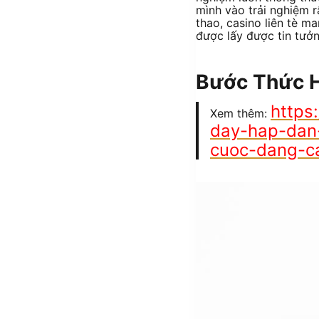
mình vào trải nghiệm 
thao, casino liên tè m
được lấy được tin tưởn
Bước Thức H
https
Xem thêm:
day-hap-dan-
cuoc-dang-c