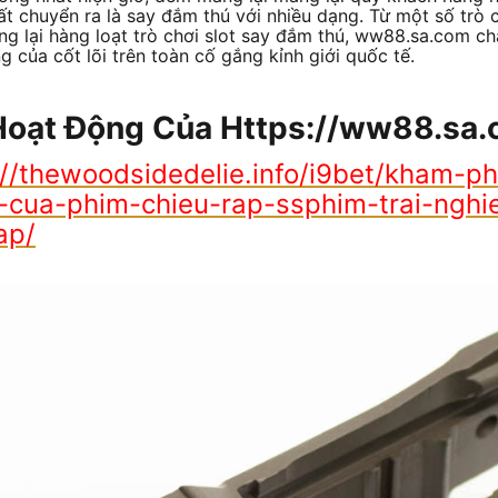
rất chuyển ra là say đắm thú với nhiều dạng. Từ một số trò 
ang lại hàng loạt trò chơi slot say đắm thú, ww88.sa.com c
g của cốt lõi trên toàn cố gắng kỉnh giới quốc tế.
oạt Động Của Https://ww88.sa.
://thewoodsidedelie.info/i9bet/kham-ph
cua-phim-chieu-rap-ssphim-trai-nghi
ap/