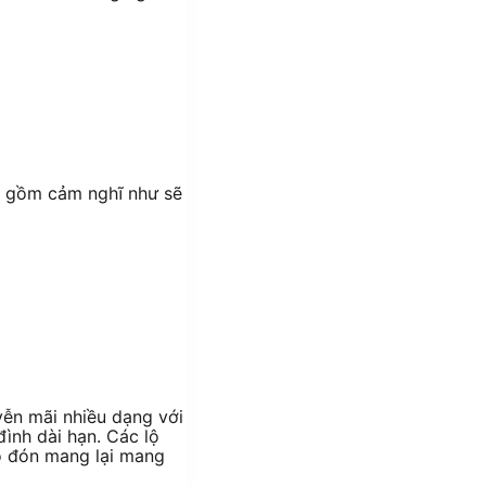
gũi gồm cảm nghĩ như sẽ
ễn mãi nhiều dạng với
ình dài hạn. Các lộ
ào đón mang lại mang