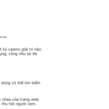
kỳ casino giải trí nào.
dụng, cũng như sự đa
i dùng có thể tìm kiếm
 nhau của trang web.
 thu hút người xem.