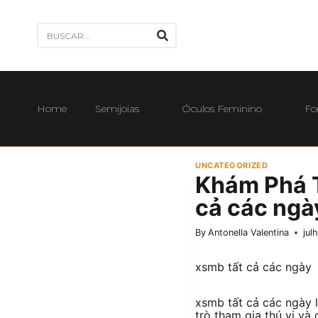
Home
Semijoias
Óculos Feminino
Fo
UNCATEGORIZED
Khám Phá T
cả các ngà
By
Antonella Valentina
jul
xsmb tất cả các ngày
xsmb tất cả các ngày l
trò tham gia thú vị và