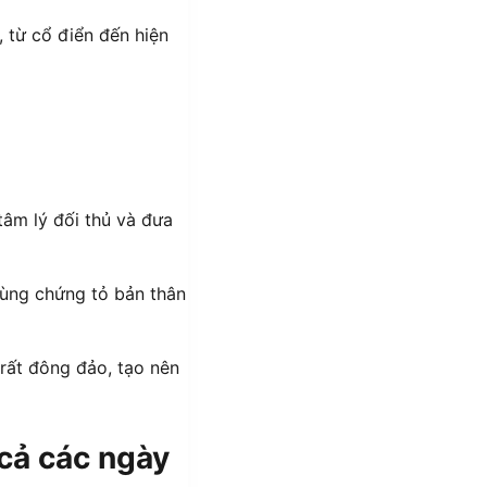
 từ cổ điển đến hiện
tâm lý đối thủ và đưa
dùng chứng tỏ bản thân
rất đông đảo, tạo nên
cả các ngày