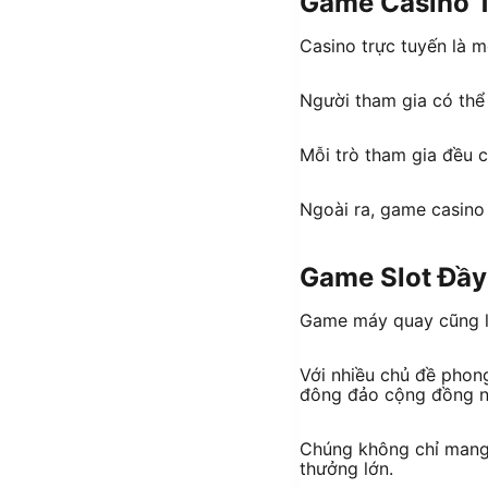
Game Casino 
Casino trực tuyến là m
Người tham gia có thể
Mỗi trò tham gia đều c
Ngoài ra, game casino
Game Slot Đầy
Game máy quay cũng là
Với nhiều chủ đề phon
đông đảo cộng đồng n
Chúng không chỉ mang 
thưởng lớn.