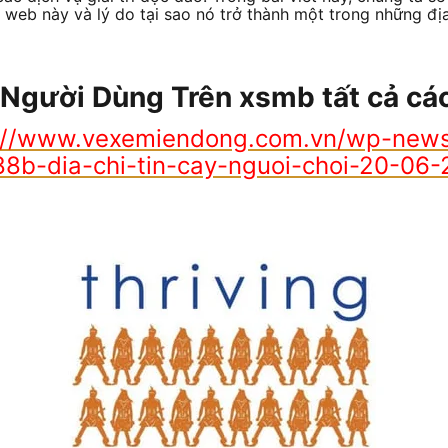
 web này và lý do tại sao nó trở thành một trong những đị
 Người Dùng Trên xsmb tất cả cá
://www.vexemiendong.com.vn/wp-news
8b-dia-chi-tin-cay-nguoi-choi-20-06