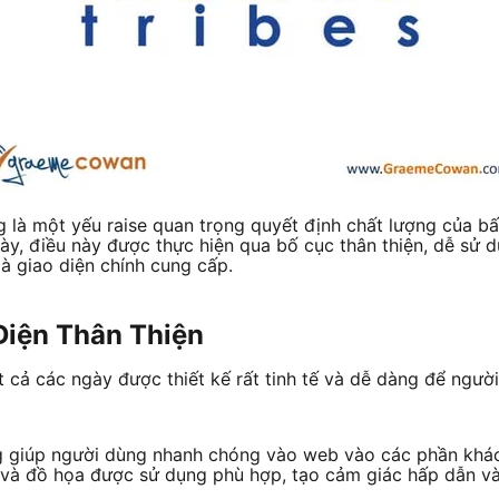
 là một yếu raise quan trọng quyết định chất lượng của bất 
ày, điều này được thực hiện qua bố cục thân thiện, dễ sử 
à giao diện chính cung cấp.
Diện Thân Thiện
 cả các ngày được thiết kế rất tinh tế và dễ dàng để ngườ
g giúp người dùng nhanh chóng vào web vào các phần khác
 và đồ họa được sử dụng phù hợp, tạo cảm giác hấp dẫn và