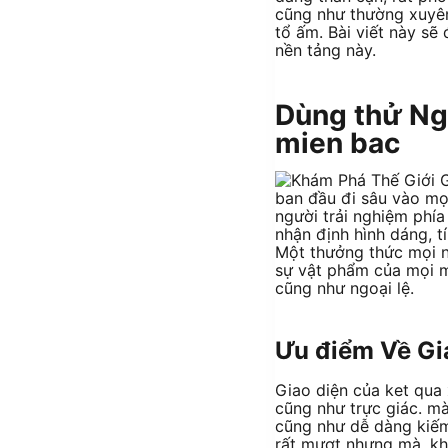
cũng như thường xuyên
tổ ấm. Bài viết này sẽ
nền tảng này.
Dùng thử Ng
mien bac
ban đầu đi sâu vào mọ
người trải nghiệm phía
nhận định hình dáng, t
Một thưởng thức mọi n
sự vật phẩm của mọi m
cũng như ngoại lệ.
Ưu điểm Về Gi
Giao diện của ket qua 
cũng như trực giác. mà
cũng như dễ dàng kiếm
rất mượt nhưng mà, kh