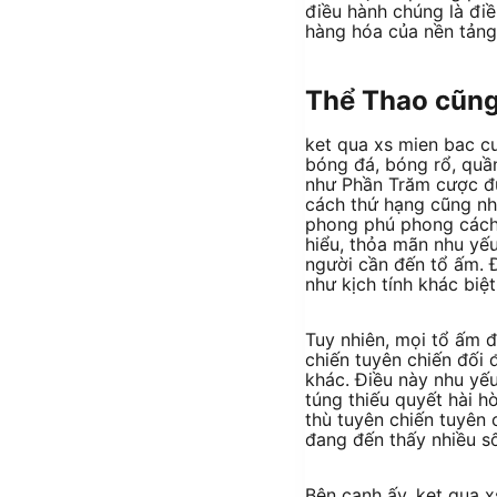
điều hành chúng là đi
hàng hóa của nền tảng
Thể Thao cũn
ket qua xs mien bac c
bóng đá, bóng rổ, quầ
như Phần Trăm cược đư
cách thứ hạng cũng như
phong phú phong cách 
hiểu, thỏa mãn nhu yế
người cần đến tổ ấm.
như kịch tính khác biệt
Tuy nhiên, mọi tổ ấm đ
chiến tuyên chiến đối
khác. Điều này nhu yế
túng thiếu quyết hài h
thù tuyên chiến tuyên 
đang đến thấy nhiều s
Bên cạnh ấy, ket qua 