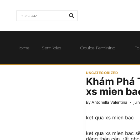
Home
Semijoias
Óculos Feminino
Fo
UNCATEGORIZED
Khám Phá T
xs mien ba
By
Antonella Valentina
jul
ket qua xs mien bac
ket qua xs mien bac sẽ
dáng thân cận, rất ph