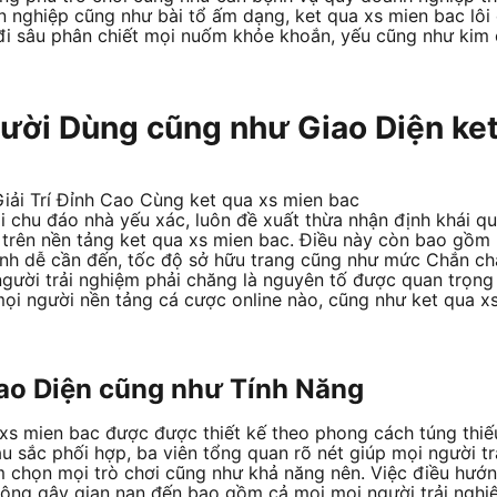
 nghiệp cũng như bài tổ ấm dạng, ket qua xs mien bac lôi
 đi sâu phân chiết mọi nuốm khỏe khoắn, yếu cũng như kim 
ười Dùng cũng như Giao Diện ket
i chu đáo nhà yếu xác, luôn đề xuất thừa nhận định khái q
 trên nền tảng ket qua xs mien bac. Điều này còn bao gồm 
ính dễ cần đến, tốc độ sở hữu trang cũng như mức Chắn ch
gười trải nghiệm phải chăng là nguyên tố được quan trọn
ọi người nền tảng cá cược online nào, cũng như ket qua x
ao Diện cũng như Tính Năng
xs mien bac được được thiết kế theo phong cách túng thiếu
u sắc phối hợp, ba viên tổng quan rõ nét giúp mọi người tr
 chọn mọi trò chơi cũng như khả năng nên. Việc điều hướ
ông gây gian nan đến bao gồm cả mọi mọi người trải ngh