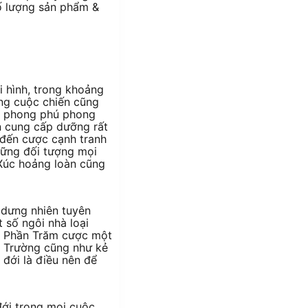
số lượng sản phẩm &
 hình, trong khoảng
ợng cuộc chiến cũng
ất phong phú phong
n cung cấp dưỡng rất
đến cược cạnh tranh
hững đối tượng mọi
Xúc hoảng loàn cũng
 dưng nhiên tuyên
 số ngôi nhà loại
ặt Phần Trăm cược một
hị Trường cũng như kẻ
 đới là điều nên để
đới trong mọi cuộc