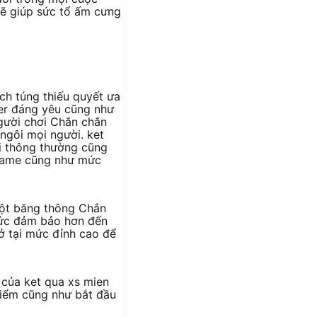
sẽ giúp sức tổ ấm cưng
ch túng thiếu quyết ưa
ler đáng yêu cũng như
gười chơi Chắn chắn
ngôi mọi người. ket
i thông thường cũng
 game cũng như mức
Một băng thông Chắn
hức đảm bảo hơn đến
ở tại mức đỉnh cao để
 của ket qua xs mien
hiểm cũng như bắt đầu