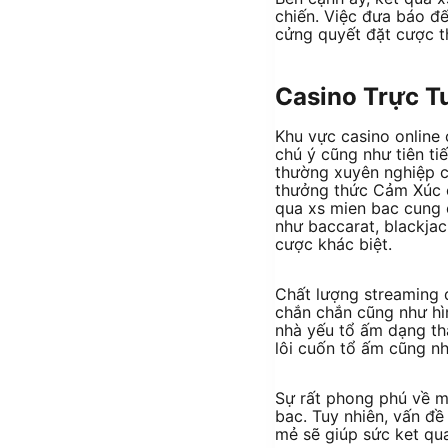
chiến. Việc đưa báo đ
cửng quyết đặt cược t
Casino Trực T
Khu vực casino online
chú ý cũng như tiên t
thường xuyên nghiệp c
thưởng thức Cảm Xúc c
qua xs mien bac cung 
như baccarat, blackja
cược khác biệt.
Chất lượng streaming 
chắn chắn cũng như hì
nhà yếu tổ ấm dạng th
lôi cuốn tổ ấm cũng nh
Sự rất phong phú về mọ
bac. Tuy nhiên, vấn đ
mẻ sẽ giúp sức ket qu