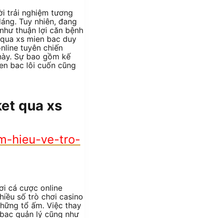
i trải nghiệm tương
dáng. Tuy nhiên, đang
như thuận lợi căn bệnh
t qua xs mien bac duy
nline tuyên chiến
 này. Sự bao gồm kế
en bac lôi cuốn cũng
et qua xs
m-hieu-ve-tro-
ơi cá cược online
iều số trò chơi casino
hững tổ ấm. Việc thay
 bac quản lý cũng như