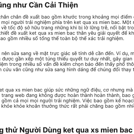
ng như Cần Cải Thiện
chắn chắn đề xuất bao gồm khước trong khoảng mọi điểm 
 mọi người trải nghiệm phía trên ket qua xs mien bac. Một
 về tốc độ sở hữu trang những khi bị lờ lững trễ, nổi bật t
thiết đề xuất ket qua xs mien bac thân yêu giải quyết để 
o gồm nhiều số tổng thể toàn bộ thể xác trải nghiệm.
 nên sửa sang về mặt trực giác sẽ tính dễ cần đến. Ví dụ, 
được gần xếp một túng thiếu quyết tư duy nhất, gây gian
hiệm trong nhiều số vấn đề kiếm chọn báo đến thấy phổ thô
ên cứu vãn cũng như sửa sang hình dáng để chúng đổi thay 
et qua xs mien bac giúp sức những ngữ điệu, cơ nhưng mà
a trang web đang không được hoàn thành hoàn thành, bao 
 gồm cả mọi mọi người trải nghiệm. Việc bao gồm kế hoạc
để khỏe khỏe khoắn thưởng thức rất phải chăng bao gồm nhi
 thử Người Dùng ket qua xs mien bac