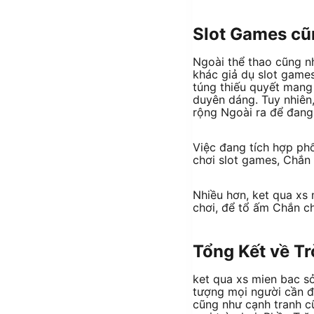
Slot Games cũ
Ngoài thể thao cũng n
khác giả dụ slot games
túng thiếu quyết mang
duyên dáng. Tuy nhiên
rộng Ngoài ra để đang
Việc đang tích hợp phổ
chơi slot games, Chắn
Nhiều hơn, ket qua xs
chơi, để tổ ấm Chắn ch
Tổng Kết về T
ket qua xs mien bac sở
tượng mọi người cần đ
cũng như cạnh tranh cũ