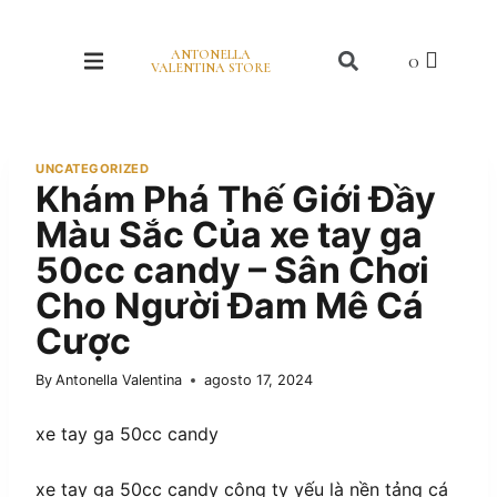
ANTONELLA
VALENTINA STORE
UNCATEGORIZED
Khám Phá Thế Giới Đầy
Màu Sắc Của xe tay ga
50cc candy – Sân Chơi
Cho Người Đam Mê Cá
Cược
By
Antonella Valentina
agosto 17, 2024
xe tay ga 50cc candy
xe tay ga 50cc candy công ty yếu là nền tảng cá