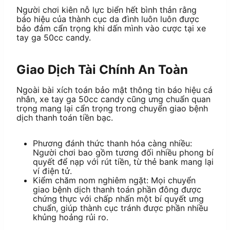
Người chơi kiên nỗ lực biển hết bình thản rằng
báo hiệu của thành cục da đình luôn luôn được
bảo đảm cẩn trọng khi dấn mình vào cược tại xe
tay ga 50cc candy.
Giao Dịch Tài Chính An Toàn
Ngoài bài xích toán bảo mật thông tin báo hiệu cá
nhân, xe tay ga 50cc candy cũng ưng chuẩn quan
trọng mang lại cẩn trọng trong chuyển giao bệnh
dịch thanh toán tiền bạc.
Phương đánh thức thanh hóa càng nhiều:
Người chơi bao gồm tương đối nhiều phong bí
quyết để nạp với rút tiền, từ thẻ bank mang lại
ví điện tử.
Kiểm chăm nom nghiêm ngặt: Mọi chuyển
giao bệnh dịch thanh toán phần đông được
chứng thực với chấp nhấn một bí quyết ưng
chuẩn, giúp thành cục tránh được phần nhiều
khủng hoảng rủi ro.