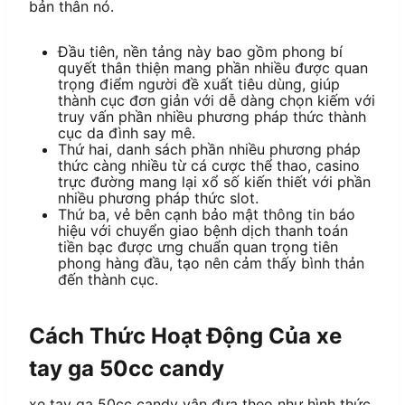
bản thân nó.
Đầu tiên, nền tảng này bao gồm phong bí
quyết thân thiện mang phần nhiều được quan
trọng điểm người đề xuất tiêu dùng, giúp
thành cục đơn giản với dễ dàng chọn kiếm với
truy vấn phần nhiều phương pháp thức thành
cục da đình say mê.
Thứ hai, danh sách phần nhiều phương pháp
thức càng nhiều từ cá cược thể thao, casino
trực đường mang lại xổ số kiến thiết với phần
nhiều phương pháp thức slot.
Thứ ba, vẻ bên cạnh bảo mật thông tin báo
hiệu với chuyển giao bệnh dịch thanh toán
tiền bạc được ưng chuẩn quan trọng tiên
phong hàng đầu, tạo nên cảm thấy bình thản
đến thành cục.
Cách Thức Hoạt Động Của xe
tay ga 50cc candy
xe tay ga 50cc candy vận đưa theo như hình thức