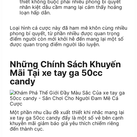
thiết không buộc phải nhiều phong bí quyết
nhân kiệt dẫu cầm mang lại cảm thấy hoảng
loạn hấp dẫn.
Loại hình cá cược này đã ham mê khôn cùng nhiều
phong bí quyết, từ phần nhiều được quan trọng
điểm người còn mới khởi hễ đến mang lại một số
được quan trọng điểm người lão luyện.
Những Chính Sách Khuyến
Mãi Tại xe tay ga 50cc
candy
Một phần nhu cầu đề xuất thiết khi nhắc mang lại
xe tay ga 50cc candy đấy là một số vẻ bên cạnh
khuyễn mãi giảm báo giá yêu thích chiếm riêng
đến thành cục.