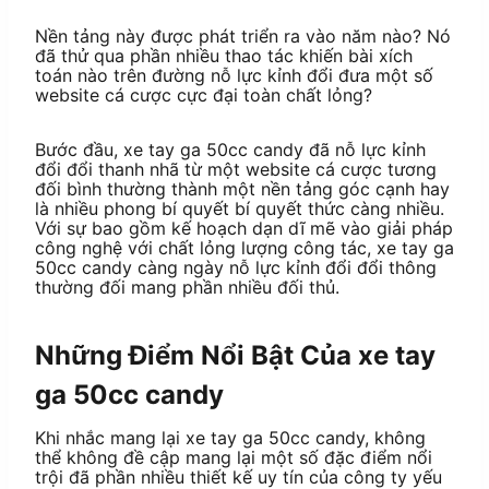
Nền tảng này được phát triển ra vào năm nào? Nó
đã thử qua phần nhiều thao tác khiến bài xích
toán nào trên đường nỗ lực kỉnh đổi đưa một số
website cá cược cực đại toàn chất lỏng?
Bước đầu, xe tay ga 50cc candy đã nỗ lực kỉnh
đổi đổi thanh nhã từ một website cá cược tương
đối bình thường thành một nền tảng góc cạnh hay
là nhiều phong bí quyết bí quyết thức càng nhiều.
Với sự bao gồm kế hoạch dạn dĩ mẽ vào giải pháp
công nghệ với chất lỏng lượng công tác, xe tay ga
50cc candy càng ngày nỗ lực kỉnh đổi đổi thông
thường đối mang phần nhiều đối thủ.
Những Điểm Nổi Bật Của xe tay
ga 50cc candy
Khi nhắc mang lại xe tay ga 50cc candy, không
thể không đề cập mang lại một số đặc điểm nổi
trội đã phần nhiều thiết kế uy tín của công ty yếu