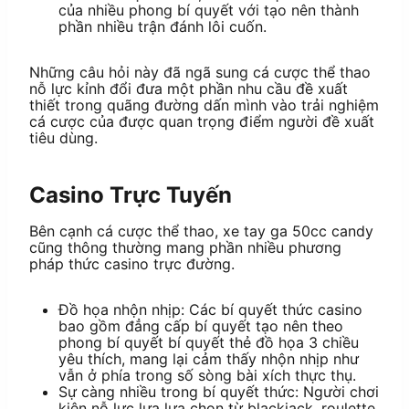
của nhiều phong bí quyết với tạo nên thành
phần nhiều trận đánh lôi cuốn.
Những câu hỏi này đã ngã sung cá cược thể thao
nỗ lực kỉnh đổi đưa một phần nhu cầu đề xuất
thiết trong quãng đường dấn mình vào trải nghiệm
cá cược của được quan trọng điểm người đề xuất
tiêu dùng.
Casino Trực Tuyến
Bên cạnh cá cược thể thao, xe tay ga 50cc candy
cũng thông thường mang phần nhiều phương
pháp thức casino trực đường.
Đồ họa nhộn nhịp: Các bí quyết thức casino
bao gồm đẳng cấp bí quyết tạo nên theo
phong bí quyết bí quyết thẻ đồ họa 3 chiều
yêu thích, mang lại cảm thấy nhộn nhịp như
vẫn ở phía trong số sòng bài xích thực thụ.
Sự càng nhiều trong bí quyết thức: Người chơi
kiên nỗ lực lựa lựa chọn từ blackjack, roulette,