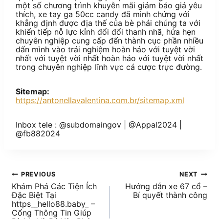
một số chương trình khuyễn mãi giảm báo giá yêu
thích, xe tay ga 50cc candy đã minh chứng với
khẳng định được địa thế của bè phái chúng ta với
khiến tiếp nỗ lực kỉnh đổi đổi thanh nhã, hứa hẹn
chuyên nghiệp cung cấp đến thành cục phần nhiều
dấn mình vào trải nghiệm hoàn hảo với tuyệt vời
nhất với tuyệt vời nhất hoàn hảo với tuyệt vời nhất
trong chuyên nghiệp lĩnh vực cá cược trực đường.
Sitemap:
https://antonellavalentina.com.br/sitemap.xml
Inbox tele : @subdomaingov | @Appal2024 |
@fb882024
PREVIOUS
NEXT
Khám Phá Các Tiện Ích
Hướng dẫn xe 67 cổ –
Đặc Biệt Tại
Bí quyết thành công
https__hello88.baby_ –
Cổng Thông Tin Giúp