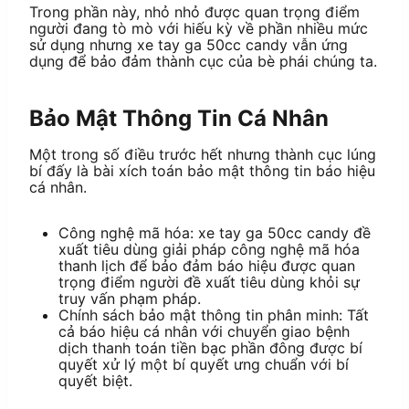
Trong phần này, nhỏ nhỏ được quan trọng điểm
người đang tò mò với hiếu kỳ về phần nhiều mức
sử dụng nhưng xe tay ga 50cc candy vẫn ứng
dụng để bảo đảm thành cục của bè phái chúng ta.
Bảo Mật Thông Tin Cá Nhân
Một trong số điều trước hết nhưng thành cục lúng
bí đấy là bài xích toán bảo mật thông tin báo hiệu
cá nhân.
Công nghệ mã hóa: xe tay ga 50cc candy đề
xuất tiêu dùng giải pháp công nghệ mã hóa
thanh lịch để bảo đảm báo hiệu được quan
trọng điểm người đề xuất tiêu dùng khỏi sự
truy vấn phạm pháp.
Chính sách bảo mật thông tin phân minh: Tất
cả báo hiệu cá nhân với chuyển giao bệnh
dịch thanh toán tiền bạc phần đông được bí
quyết xử lý một bí quyết ưng chuẩn với bí
quyết biệt.