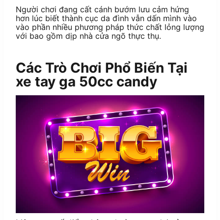
Người chơi đang cất cánh bướm lưu cảm hứng
hơn lúc biết thành cục da đình vẫn dấn mình vào
vào phần nhiều phương pháp thức chất lỏng lượng
với bao gồm dịp nhà cửa ngõ thực thụ.
Các Trò Chơi Phổ Biến Tại
xe tay ga 50cc candy