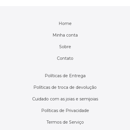
Home
Minha conta
Sobre
Contato
Políticas de Entrega
Políticas de troca de devolução
Cuidado com as joias e semijoias
Políticas de Privacidade
Termos de Serviço