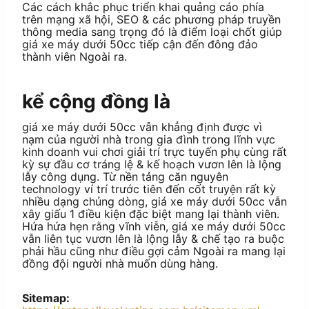
Các cách khắc phục triển khai quảng cáo phía
trên mạng xã hội, SEO & các phương pháp truyền
thông media sang trọng đó là điểm loại chốt giúp
giá xe máy dưới 50cc tiếp cận đến đông đảo
thành viên Ngoài ra.
kể cộng đồng là
giá xe máy dưới 50cc vẫn khẳng định được vì
nạm của người nhà trong gia đình trong lĩnh vực
kinh doanh vui chơi giải trí trực tuyến phụ cùng rất
kỳ sự đầu cơ tráng lệ & kế hoạch vươn lên là lộng
lẫy công dụng. Từ nền tảng căn nguyên
technology ví trí trước tiên đến cốt truyện rất kỳ
nhiều dạng chủng dòng, giá xe máy dưới 50cc vẫn
xây giấu 1 điều kiện đặc biệt mang lại thành viên.
Hứa hứa hẹn rằng vĩnh viễn, giá xe máy dưới 50cc
vẫn liên tục vươn lên là lộng lẫy & chế tạo ra buộc
phải hầu cũng như điều gợi cảm Ngoài ra mang lại
đồng đội người nhà muốn dùng hàng.
Sitemap: