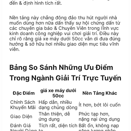
đến & định hình tích rất.
Nền tảng này chẳng đông đảo thu hút người nhà
muốn dùng hơn nữa dấn thấy sự hội chứng dấn từ
các chuyên gia báo & Chuyên Viên trong lĩnh vực
kinh doanh công nghiệp vui chơi giải trí. Điều này
chỉ rõ rằng giá xe máy dưới 50cc vẫn di đưa đúng
hướng & sở hữu hơi nhiều giao diện mục tiêu vĩnh
viễn.
Bảng So Sánh Những Ưu Điểm
Trong Ngành Giải Trí Trực Tuyến
giá xe máy dưới
Đặc Điểm
Nền Tảng Khác
50cc
Chính Sách
Hấp dẫn, nhiều
Ít hơn, bớt lôi cuốn
Khuyến Mãi
dạng chủng dòng
Thân thiện, dễ
Phức tạp hơn,
Giao Diện
ứng dụng
nặng nại ứng dụng
Đánh Giá
Tích rất, diện tích
Bất ổn, không nạp
Người Dùng
to
năng lượng nhập