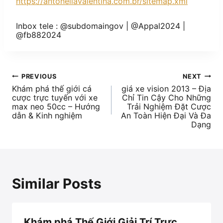
https://antonellavalentina.com.br/sitemap.xml
Inbox tele : @subdomaingov | @Appal2024 |
@fb882024
PREVIOUS
NEXT
Khám phá thế giới cá
giá xe vision 2013 – Địa
cược trực tuyến với xe
Chỉ Tin Cậy Cho Những
max neo 50cc – Hướng
Trải Nghiệm Đặt Cược
dẫn & Kinh nghiệm
An Toàn Hiện Đại Và Đa
Dạng
Similar Posts
Khám phá Thế Giới Giải Trí Trực