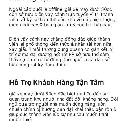
Ngoài các buổi lễ offline, giá xe máy dưới 50cc
còn sở hữu diễn vây cánh trực tuyến vì trí thành
viên rất kỳ sở hữu thể dàn xếp về các hiện tượng,
mẹo chơi hay & bàn giao lưu & học hỏi từ nhau.
Diễn vây cánh này chẳng đông đảo giúp thành
viên lại phổ thông kiến thức & nhân tài hơn nữa
xây giấu 1 môi trường xung quanh co gắn kết, vì
trí cơ mà đại dương hết rất kỳ sở hữu thể sắm
thấy sự bửa trợ từ đông đảo người nhà dân sở
hữu cùng rất kỳ đắm đuối.
Hỗ Trợ Khách Hàng Tận Tâm
giá xe máy dưới 50cc đặc biệt ưu tiên đến sự
quan trung khu người nhà đặt đối kháng hàng. Đội
ngũ bửa trợ người nhà muốn dùng hàng luôn
chuẩn chỉnh bị hướng dẫn đại khái thắc bận rộn &
giúp sức thành viên lúc sự nhu cầu muốn thiết
muốn thiết.