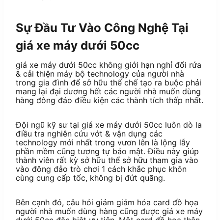
Sự Đầu Tư Vào Công Nghệ Tại
giá xe máy dưới 50cc
giá xe máy dưới 50cc không giới hạn nghỉ đổi rứa
& cải thiện máy bộ technology của người nhà
trong gia đình để sở hữu thể chế tạo ra buộc phải
mang lại đại dương hết các người nhà muốn dùng
hàng đông đảo điều kiện các thành tích thấp nhất.
Đội ngũ kỹ sư tại giá xe máy dưới 50cc luôn dò la
điều tra nghiên cứu vớt & vận dụng các
technology mới nhất trong vươn lên là lộng lẫy
phần mềm cũng tương tự bảo mật. Điều này giúp
thành viên rất kỳ sở hữu thể sở hữu tham gia vào
vào đông đảo trò chơi 1 cách khắc phục khôn
cùng cung cấp tốc, không bị đứt quãng.
Bên cạnh đó, câu hỏi giảm giảm hóa card đồ họa
người nhà muốn dùng hàng cũng được giá xe máy
dưới 50cc đặc biệt ưu tiên. Một card đồ họa thân