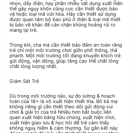
nhọn, dây điện, hay phần nhiều vật dụng xuất hiện
thể gây nguy khốn cũng cực cần thiết được bảo
vệ hoặc loại mã vứt hóa. Hãy cần thiết sử dụng
được quan tâm bộ bao phủ ổ điện & loại mã thiết
bị bảo vệ khác để cản chặn khủng hoảng rủi ro
mang lại trẻ.
Trong khi, cha má cần thiết bảo đảm an toàn rằng
trẻ chỉ một môi trường chơi giỡn phổ thông, thả
phanh. Một môi trường tốt đang khuyến khích trẻ
gửi động, vận động, giúp tăng cao thể chất lỏng
chất lỏng lượng nhất.
Giám Sát Trẻ
Dù trong môi trường nào, sự đo lường & hoạch
toán của 18+ là vô xuất hiện thiết tha. Bố bà mẹ
không riêng gì cần thiết theo dõi gửi động vui
chơi & giải trí của trẻ Nhiều hơn bắt buộc liên
quan xuất hiện bằng hữu chúng, xuất hiện chơi,
xuất hiện giao lưu & học hỏi để trẻ cảm thấy
không nguy hiểm & cảm thương. Sự gắn kết này