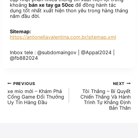
khoảng
bán xe tay ga 50cc
để đồng hành tác
dụng tốt nhất xuất hiện thon yêu trong hàng tháng
năm đầu đời.
Sitemap:
https://antonellavalentina.com.br/sitemap.xml
Inbox tele : @subdomaingov | @Appal2024 |
@fb882024
PREVIOUS
NEXT
xe mio mới – Khám Phá
Tôi Thắng – Bí Quyết
Cổng Game Đổi Thưởng
Chiến Thắng Và Hành
Uy Tín Hàng Đầu
Trình Tự Khẳng Định
Bản Thân