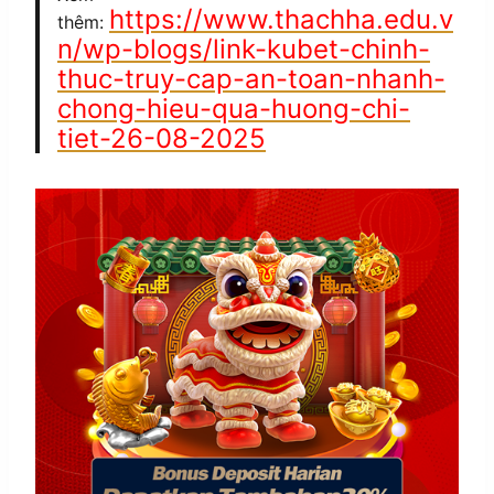
https://www.thachha.edu.v
thêm:
n/wp-blogs/link-kubet-chinh-
thuc-truy-cap-an-toan-nhanh-
chong-hieu-qua-huong-chi-
tiet-26-08-2025