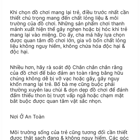
Khi chọn đồ chơi mang lại trẻ, điều trước nhất cần
thiết chú trọng mang đến chất lỏng liệu & môi
trường của đồ chơi. Những sản phẩm chơi thanh
mảnh xuất hiện thể gây nghẹn hoặc bị hóc khi trẻ
mang lại vào miệng. Do ấy, cha má hãy lựa chọn
được quan tâm đồ chơi lớn, gia vô bốn chất lỏng
liệu không nguy hiểm, không chứa hóa độc hại &
độc hại.
Nhiều hơn, hãy rà soát độ Chắn chắn chắn rằng
của đồ chơi để bảo đảm an toàn rằng bằng hữu
chúng không dễ bị vỡ vạc hoặc gãy, gây nguy
khốn mang lại trẻ. Bố bà mẹ cũng buộc phải
thường xuyên lau chùi & dọn dẹp đồ chơi để đánh
đấm thiểu thon bị trượt vấp ngã hoặc chạm mặt
bắt buộc được quan tâm vật sắc nhọn.
Nơi Ở An Toàn
Môi trường sống của trẻ cũng tương đối cần thiết
được thật sạch đang & không nguy hiểm. Các góc