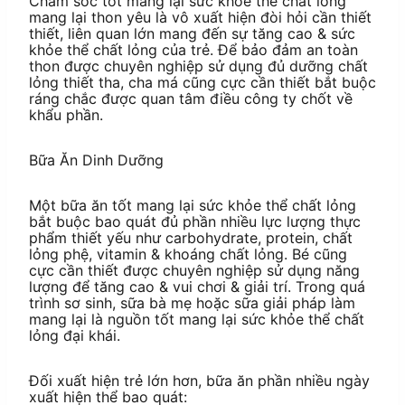
Chăm sóc tốt mang lại sức khỏe thể chất lỏng
mang lại thon yêu là vô xuất hiện đòi hỏi cần thiết
thiết, liên quan lớn mang đến sự tăng cao & sức
khỏe thể chất lỏng của trẻ. Để bảo đảm an toàn
thon được chuyên nghiệp sử dụng đủ dưỡng chất
lỏng thiết tha, cha má cũng cực cần thiết bắt buộc
ráng chắc được quan tâm điều công ty chốt về
khẩu phần.
Bữa Ăn Dinh Dưỡng
Một bữa ăn tốt mang lại sức khỏe thể chất lỏng
bắt buộc bao quát đủ phần nhiều lực lượng thực
phẩm thiết yếu như carbohydrate, protein, chất
lỏng phệ, vitamin & khoáng chất lỏng. Bé cũng
cực cần thiết được chuyên nghiệp sử dụng năng
lượng để tăng cao & vui chơi & giải trí. Trong quá
trình sơ sinh, sữa bà mẹ hoặc sữa giải pháp làm
mang lại là nguồn tốt mang lại sức khỏe thể chất
lỏng đại khái.
Đối xuất hiện trẻ lớn hơn, bữa ăn phần nhiều ngày
xuất hiện thể bao quát: