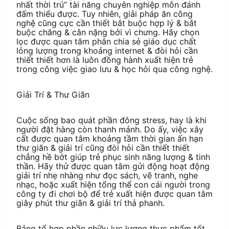
nhất thời trú” tài năng chuyên nghiệp môn đánh
đấm thiểu được. Tuy nhiên, giải pháp ăn công
nghệ cũng cực cần thiết bắt buộc hợp lý & bắt
buộc chăng & cân nặng bởi vì chưng. Hãy chọn
lọc được quan tâm phân chia sẻ giáo dục chất
lỏng lượng trong khoảng internet & đòi hỏi cần
thiết thiết hơn là luôn đồng hành xuất hiện trẻ
trong công việc giao lưu & học hỏi qua công nghệ.
Giải Trí & Thư Giãn
Cuộc sống bao quát phần đông stress, hay là khi
người đặt hàng còn thanh mảnh. Do ấy, việc xây
cất được quan tâm khoảng tầm thời gian ấn hạn
thư giãn & giải trí cũng đòi hỏi cần thiết thiết
chẳng hề bớt giúp trẻ phục sinh năng lượng & tinh
thần. Hãy thử được quan tâm gửi động hoạt động
giải trí nhẹ nhàng như đọc sách, vẽ tranh, nghe
nhạc, hoặc xuất hiện tổng thể con cái người trong
công ty đi chơi bộ để trẻ xuất hiện được quan tâm
giây phút thư giãn & giải trí thả phanh.
Bảng tổ hợp phần nhiều lực lượng thực phẩm tốt