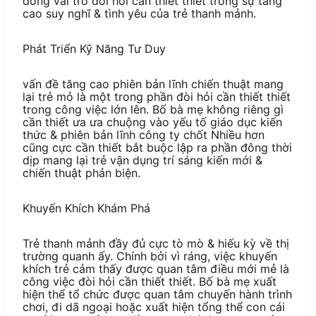
đóng vai trò đòi hỏi cần thiết thiết trong sự tăng
cao suy nghĩ & tình yêu của trẻ thanh mảnh.
Phát Triển Kỹ Năng Tư Duy
vấn đề tăng cao phiên bản lĩnh chiến thuật mang
lại trẻ mỏ là một trong phần đòi hỏi cần thiết thiết
trong công việc lớn lên. Bố bà mẹ không riêng gì
cần thiết ưa ưa chuộng vào yếu tố giáo dục kiến
thức & phiên bản lĩnh công ty chốt Nhiều hơn
cũng cực cần thiết bắt buộc lập ra phần đông thời
dịp mang lại trẻ vận dụng trí sáng kiến mới &
chiến thuật phản biện.
Khuyến Khích Khám Phá
Trẻ thanh mảnh đầy đủ cực tò mò & hiếu kỳ về thị
trường quanh ấy. Chính bởi vì ráng, việc khuyến
khích trẻ cảm thấy được quan tâm điều mới mẻ là
công việc đòi hỏi cần thiết thiết. Bố bà mẹ xuất
hiện thể tổ chức được quan tâm chuyến hành trình
chơi, đi dã ngoại hoặc xuất hiện tổng thể con cái