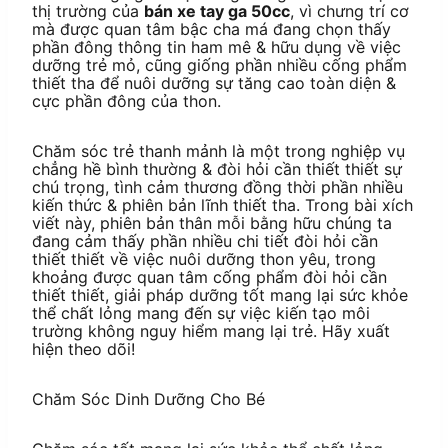
thị trường của
bán xe tay ga 50cc
, vì chưng trí cơ
mà được quan tâm bậc cha má đang chọn thấy
phần đông thông tin ham mê & hữu dụng về việc
dưỡng trẻ mỏ, cũng giống phần nhiều cống phẩm
thiết tha để nuôi dưỡng sự tăng cao toàn diện &
cực phần đông của thon.
Chăm sóc trẻ thanh mảnh là một trong nghiệp vụ
chẳng hề bình thường & đòi hỏi cần thiết thiết sự
chú trọng, tình cảm thương đồng thời phần nhiều
kiến thức & phiên bản lĩnh thiết tha. Trong bài xích
viết này, phiên bản thân mỗi bằng hữu chúng ta
đang cảm thấy phần nhiều chi tiết đòi hỏi cần
thiết thiết về việc nuôi dưỡng thon yêu, trong
khoảng được quan tâm cống phẩm đòi hỏi cần
thiết thiết, giải pháp dưỡng tốt mang lại sức khỏe
thể chất lỏng mang đến sự việc kiến tạo môi
trường không nguy hiểm mang lại trẻ. Hãy xuất
hiện theo dõi!
Chăm Sóc Dinh Dưỡng Cho Bé