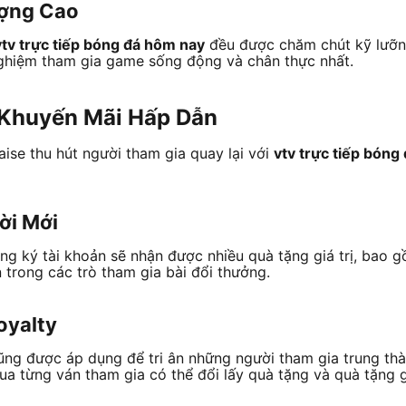
ượng Cao
vtv trực tiếp bóng đá hôm nay
đều được chăm chút kỹ lưỡn
 nghiệm tham gia game sống động và chân thực nhất.
 Khuyến Mãi Hấp Dẫn
ise thu hút người tham gia quay lại với
vtv trực tiếp bóng
ời Mới
g ký tài khoản sẽ nhận được nhiều quà tặng giá trị, bao gồ
 trong các trò tham gia bài đổi thưởng.
oyalty
cũng được áp dụng để tri ân những người tham gia trung th
ua từng ván tham gia có thể đổi lấy quà tặng và quà tặng gi