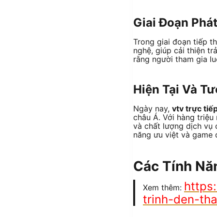
Giai Đoạn Phát
Trong giai đoạn tiếp t
nghệ, giúp cải thiện t
rằng người tham gia lu
Hiện Tại Và Tư
Ngày nay,
vtv trực ti
châu Á. Với hàng triệ
và chất lượng dịch vụ 
năng ưu việt và game 
Các Tính Năn
https
Xem thêm:
trinh-den-t