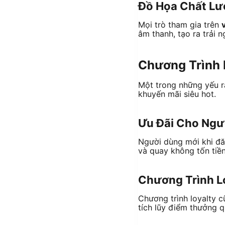
Đồ Họa Chất L
Mọi trò tham gia trên
âm thanh, tạo ra trải
Chương Trình
Một trong những yếu ra
khuyến mãi siêu hot.
Ưu Đãi Cho Ngư
Người dùng mới khi đăn
và quay không tốn tiền
Chương Trình L
Chương trình loyalty 
tích lũy điểm thưởng q