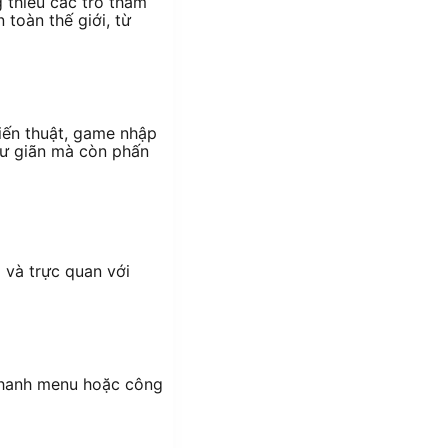
thiếu các trò tham
 toàn thế giới, từ
hiến thuật, game nhập
hư giãn mà còn phấn
g và trực quan với
 thanh menu hoặc công