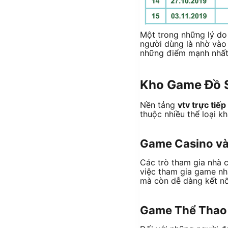
Một trong những lý do
người dùng là nhờ vào
những điểm mạnh nhất
Kho Game Đồ 
Nền tảng
vtv trực tiế
thuộc nhiều thể loại k
Game Casino và
Các trò tham gia nhà c
việc tham gia game nh
mà còn dễ dàng kết nố
Game Thể Thao