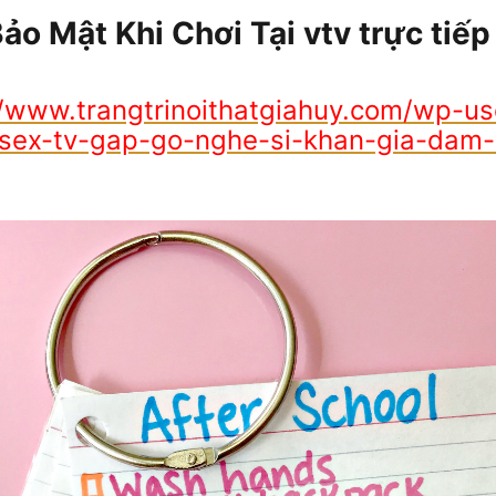
ảo Mật Khi Chơi Tại vtv trực tiế
//www.trangtrinoithatgiahuy.com/wp-us
imsex-tv-gap-go-nghe-si-khan-gia-dam