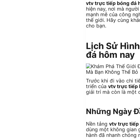
vtv trực tiếp bóng đá
hiện nay, nơi mà người
mạnh mẽ của công nghệ
thế giới. Hãy cùng kh
cho bạn.
Lịch Sử Hình
đá hôm nay
Trước khi đi vào chi t
triển của
vtv trực tiế
giải trí mà còn là một
Những Ngày Đ
Nền tảng
vtv trực tiế
dùng một không gian gi
hành đã nhanh chóng m