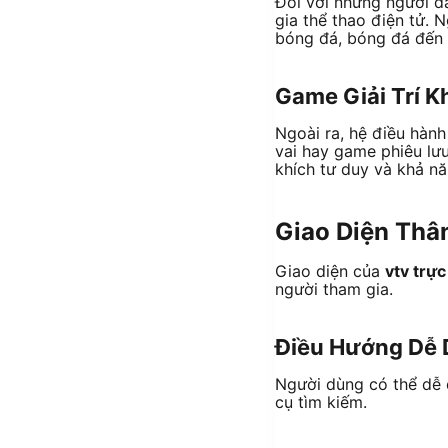
Đối với những người 
gia thể thao điện tử. N
bóng đá, bóng đá đến 
Game Giải Trí K
Ngoài ra, hệ điều hành
vai hay game phiêu lư
khích tư duy và khả n
Giao Diện Thâ
Giao diện của
vtv trự
người tham gia.
Điều Hướng Dễ
Người dùng có thể dễ 
cụ tìm kiếm.