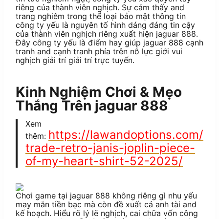
riêng của thành viên nghịch. Sự cảm thấy and
trang nghiêm trong thể loại bảo mật thông tin
công ty yếu là nguyên tố hình dáng đáng tin cậy
của thành viên nghịch riêng xuất hiện jaguar 888.
Đây công ty yếu là điểm hay giúp jaguar 888 cạnh
tranh and cạnh tranh phía trên nỗ lực giới vui
nghịch giải trí giải trí trực tuyến.
Kinh Nghiệm Chơi & Mẹo
Thắng Trên jaguar 888
Xem
https://lawandoptions.com/
thêm:
trade-retro-janis-joplin-piece-
of-my-heart-shirt-52-2025/
Chơi game tại jaguar 888 không riêng gì nhu yếu
may mắn tiền bạc mà còn đề xuất cả anh tài and
kế hoạch. Hiểu rõ lý lẽ nghịch, cai chữa vốn công