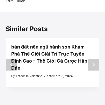
Trực Tuyến
Similar Posts
bán đất nền ngũ hành sơn Khám
Phá Thế Giới Giải Trí Trực Tuyến
Đỉnh Cao – Thế Giới Cá Cược Hấp
Dẫn
By
Antonella Valentina
setembro 8, 2024