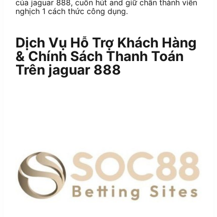
của jaguar 888, cuốn hút and giữ chân thành viên
nghịch 1 cách thức công dụng.
Dịch Vụ Hỗ Trợ Khách Hàng
& Chính Sách Thanh Toán
Trên jaguar 888