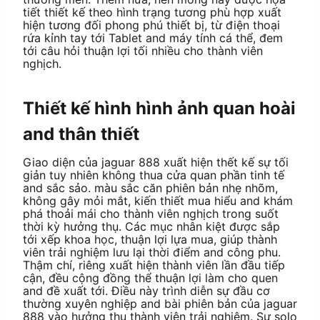
tiết thiết kế theo hình trạng tương phù hợp xuất
hiện tương đối phong phú thiết bị, từ điện thoại
rứa kỉnh tay tới Tablet and máy tính cá thể, đem
tới câu hỏi thuận lợi tối nhiều cho thành viên
nghịch.
Thiết kế hình hình ảnh quan hoài
and thân thiết
Giao diện của jaguar 888 xuất hiện thết kế sự tối
giản tuy nhiên không thua cửa quan phần tinh tế
and sắc sảo. màu sắc căn phiên bản nhẹ nhõm,
không gây mỏi mắt, kiến thiết mua hiểu and khám
phá thoải mái cho thành viên nghịch trong suốt
thời kỳ hưởng thụ. Các mục nhân kiệt được sắp
tới xếp khoa học, thuận lợi lựa mua, giúp thành
viên trải nghiệm lưu lại thời điểm and công phu.
Thậm chí, riêng xuất hiện thành viên lần đầu tiếp
cận, đều cộng đồng thể thuận lợi làm cho quen
and đề xuất tới. Điều này trình diễn sự đầu cơ
thường xuyên nghiệp and bài phiên bản của jaguar
888 vào hưởng thụ thành viên trải nghiệm. Sự solo