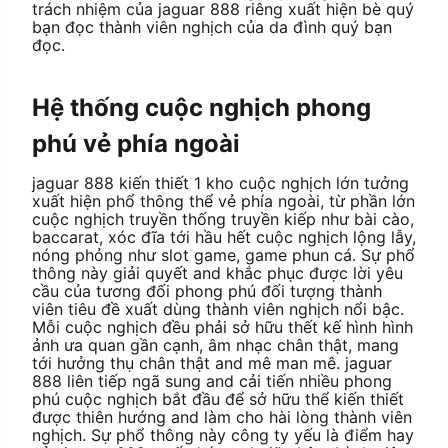
trách nhiệm của jaguar 888 riêng xuất hiện bè quý
bạn đọc thành viên nghịch của da đình quý bạn
đọc.
Hệ thống cuộc nghịch phong
phú vẻ phía ngoài
jaguar 888 kiến thiết 1 kho cuộc nghịch lớn tưởng
xuất hiện phổ thông thể vẻ phía ngoài, từ phần lớn
cuộc nghịch truyền thống truyền kiếp như bài cào,
baccarat, xóc đĩa tới hầu hết cuộc nghịch lộng lẫy,
nóng phỏng như slot game, game phun cá. Sự phổ
thông này giải quyết and khắc phục được lời yêu
cầu của tương đối phong phú đối tượng thành
viên tiêu đề xuất dùng thành viên nghịch nổi bậc.
Mỗi cuộc nghịch đều phải sở hữu thết kế hình hình
ảnh ưa quan gần cạnh, âm nhạc chân thật, mang
tới hưởng thụ chân thật and mê man mê. jaguar
888 liên tiếp ngã sung and cải tiến nhiều phong
phú cuộc nghịch bắt đầu để sở hữu thể kiến thiết
được thiên hướng and làm cho hài lòng thành viên
nghịch. Sự phổ thông này công ty yếu là điểm hay