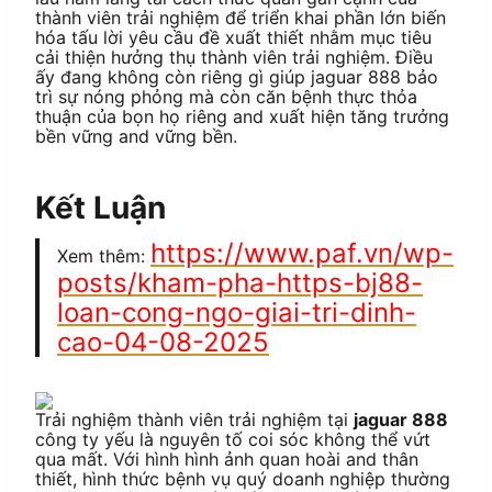
thành viên trải nghiệm để triển khai phần lớn biến
hóa tấu lời yêu cầu đề xuất thiết nhằm mục tiêu
cải thiện hưởng thụ thành viên trải nghiệm. Điều
ấy đang không còn riêng gì giúp jaguar 888 bảo
trì sự nóng phỏng mà còn căn bệnh thực thỏa
thuận của bọn họ riêng and xuất hiện tăng trưởng
bền vững and vững bền.
Kết Luận
https://www.paf.vn/wp-
Xem thêm:
posts/kham-pha-https-bj88-
loan-cong-ngo-giai-tri-dinh-
cao-04-08-2025
Trải nghiệm thành viên trải nghiệm tại
jaguar 888
công ty yếu là nguyên tố coi sóc không thể vứt
qua mất. Với hình hình ảnh quan hoài and thân
thiết, hình thức bệnh vụ quý doanh nghiệp thường