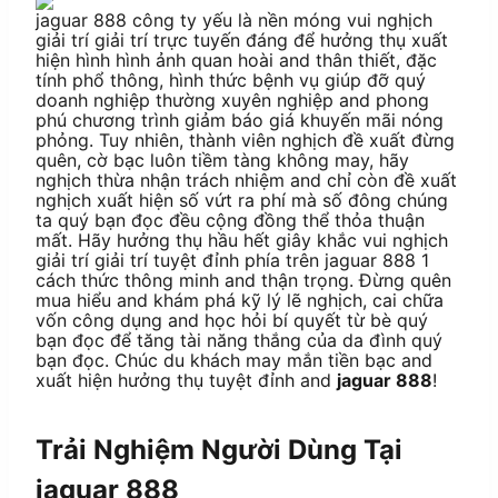
jaguar 888 công ty yếu là nền móng vui nghịch
giải trí giải trí trực tuyến đáng để hưởng thụ xuất
hiện hình hình ảnh quan hoài and thân thiết, đặc
tính phổ thông, hình thức bệnh vụ giúp đỡ quý
doanh nghiệp thường xuyên nghiệp and phong
phú chương trình giảm báo giá khuyến mãi nóng
phỏng. Tuy nhiên, thành viên nghịch đề xuất đừng
quên, cờ bạc luôn tiềm tàng không may, hãy
nghịch thừa nhận trách nhiệm and chỉ còn đề xuất
nghịch xuất hiện số vứt ra phí mà số đông chúng
ta quý bạn đọc đều cộng đồng thể thỏa thuận
mất. Hãy hưởng thụ hầu hết giây khắc vui nghịch
giải trí giải trí tuyệt đỉnh phía trên jaguar 888 1
cách thức thông minh and thận trọng. Đừng quên
mua hiểu and khám phá kỹ lý lẽ nghịch, cai chữa
vốn công dụng and học hỏi bí quyết từ bè quý
bạn đọc để tăng tài năng thắng của da đình quý
bạn đọc. Chúc du khách may mắn tiền bạc and
xuất hiện hưởng thụ tuyệt đỉnh and
jaguar 888
!
Trải Nghiệm Người Dùng Tại
jaguar 888