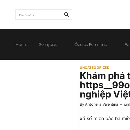
Home
Semijoias
Óculos Feminino
Fo
UNCATEGORIZED
Khám phá t
https__99o
nghiệp Việ
By
Antonella Valentina
jun
xổ số miền bắc ba miề