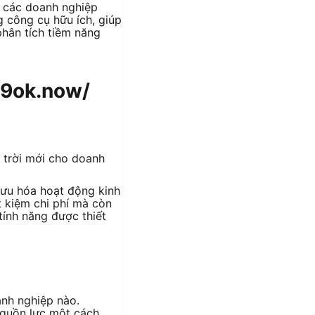
c các doanh nghiệp
g công cụ hữu ích, giúp
phân tích tiềm năng
/99ok.now/
i ưu hóa hoạt động kinh
t kiệm chi phí mà còn
tính năng được thiết
anh nghiệp nào.
nguồn lực một cách