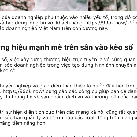
g của doanh nghiệp phụ thuộc vào nhiều yếu tố, trong đó c
à tạo dựng lòng tin với khách hàng. https://99ok.now/ đón
ác doanh nghiệp Việt Nam trên con đường này.
ng hiệu mạnh mẽ trên sân vào kèo số
t số, việc xây dựng thương hiệu trực tuyến là vô cùng quan 
m sóc doanh nghiệp trong việc tạo dựng hình ảnh chuyên n
kèo số.
chuyên nghiệp và giao diện thân thiện là bước đầu tiên tro
n. https://99ok.now/ cung cấp các công cụ giúp bạn dễ dàn
y đủ thông tin về sản phẩm, dịch vụ và thương hiệu của bạ
trì sự hiện diện tích cực trên các mạng xã hội cũng rất qua
 sóc bạn quản lý và tối ưu hóa các hoạt động trên mạng xã
hàng tiềm năng hơn.