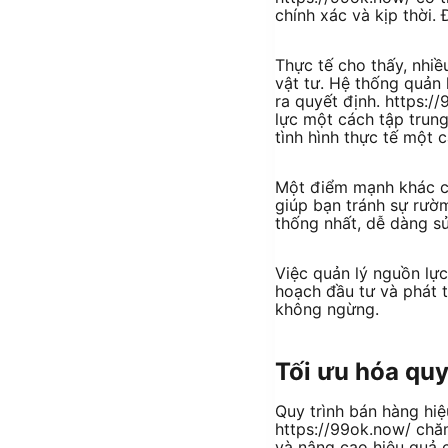
chính xác và kịp thời.
Thực tế cho thấy, nhiề
vật tư. Hệ thống quản 
ra quyết định. https:/
lực một cách tập trung
tình hình thực tế một
Một điểm mạnh khác củ
giúp bạn tránh sự rườm
thống nhất, dễ dàng s
Việc quản lý nguồn lực
hoạch đầu tư và phát t
không ngừng.
Tối ưu hóa quy
Quy trình bán hàng hiệ
https://99ok.now/ chă
và nâng cao hiệu quả 