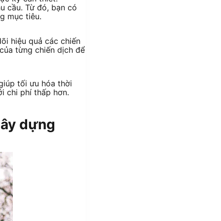
hu cầu. Từ đó, bạn có
g mục tiêu.
õi hiệu quả các chiến
 của từng chiến dịch để
iúp tối ưu hóa thời
i chi phí thấp hơn.
Xây dựng