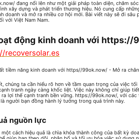
k.now/ đang nổi lên như một giải pháp toàn diện, chăm só
ình xây dựng và phát triển thương hiệu. Nó cung cấp nhữn
inh doanh và mở ra nhiều cơ hội mới. Bài viết này sẽ đi sâu 
ối với Việt Nam Nam.
oạt động kinh doanh với https:/
//recoversolar.es
iết, chúng ta cần hiểu rõ hơn về tầm quan trọng của việc tố
ạnh tranh ngày càng khốc liệt. Việc này không chỉ giúp tiế
 ra lợi thế cạnh tranh bền vững. https://99ok.now/, với các 
 là người bạn đồng hành lý tưởng trong quá trình này.
quả nguồn lực
c một cách hiệu quả là chìa khóa thành công của bất kỳ do
hể giúp bạn theo dõi, phân bổ và tối ưu hóa việc sử dụng 