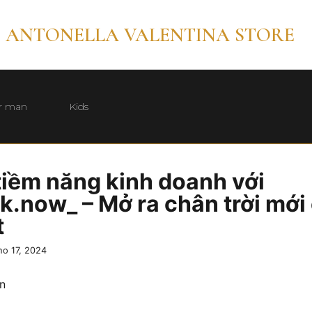
ANTONELLA VALENTINA STORE
r man
Kids
iềm năng kinh doanh với
k.now_ – Mở ra chân trời mới
t
ho 17, 2024
n