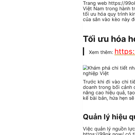
Trang web https://99o
Việt Nam trong hành tr
tối ưu hóa quy trình k
của sân vào kèo này đ
Tối ưu hóa h
https:
Xem thêm:
Trước khi đi vào chi t
doanh trong bối cảnh c
nâng cao hiệu quả, tạo
kế bài bản, hứa hẹn sẽ
Quản lý hiệu 
Việc quản lý nguồn lự
https://99ok.now/ có t