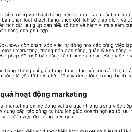
g tiềm năng và khách hàng hiện tại một cách bài bản là rất
 bạn phân loại khách hàng, theo dõi lịch sử giao dịch, và c
n tích dữ liệu giúp bạn hiểu rõ hơn về hành vi mua sắm củ
 bán hàng cho phù hợp.
9ok.now/ còn chăm sóc việc tự động hóa các công việc lặp 
i email marketing, thông báo đơn hàng, quản lý kho hàng. Đ
 cho phép đội ngũ bán hàng tập trung vào các công việc qu
án hàng không chỉ giúp tăng doanh thu mà còn cải thiện tr
 hàng là yếu tố then chốt để xây dựng lòng trung thành và
 quả hoạt động marketing
, marketing online đóng vai trò quan trọng trong việc tiế
w/ cung cấp các công cụ hữu ích giúp doanh nghiệp tối ưu 
 lược đến việc đo lường hiệu quả.
 khách hàng để xây dựng chiến lược marketing hiệu quả là c