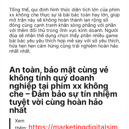
Tổng thể, qui định hình thức diện tích lớn của phim
xx không che thực sự là bài bác toán hay lớn, giúp
mở trận này sẽ không hoàn thành lan rộng số
đông cùng cạnh tranh khăn sòng phẳng với phần
với thêm đối thủ trong lĩnh vực kinh doanh. Người
đùa sẽ nhân thể dụng chọn thấy phần nhiều game
bài bác yêu yêu thích hợp mê say với sở yêu thích,
hứa hẹn hẹn cảm hứng cùng trải nghiệm hoàn hảo
nhất nhất.
An toàn, bảo mật cùng vẻ
không tính quý doanh
nghiệp tại phim xx không
che – Đảm bảo sự tín nhiệm
tuyệt vời cùng hoàn hảo
nhất
Xem
https://marketingdigitalsim.
thêm: