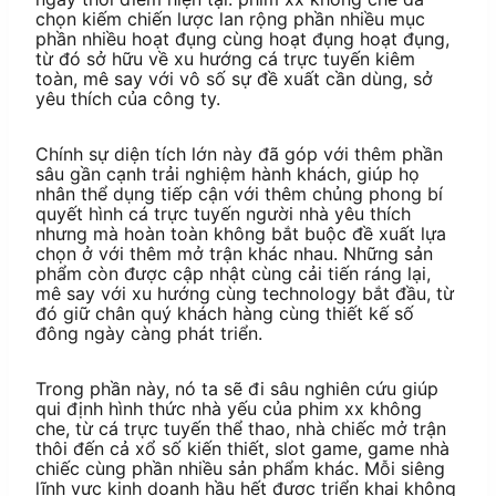
chọn kiếm chiến lược lan rộng phần nhiều mục
phần nhiều hoạt đụng cùng hoạt đụng hoạt đụng,
từ đó sở hữu về xu hướng cá trực tuyến kiêm
toàn, mê say với vô số sự đề xuất cần dùng, sở
yêu thích của công ty.
Chính sự diện tích lớn này đã góp với thêm phần
sâu gần cạnh trải nghiệm hành khách, giúp họ
nhân thể dụng tiếp cận với thêm chủng phong bí
quyết hình cá trực tuyến người nhà yêu thích
nhưng mà hoàn toàn không bắt buộc đề xuất lựa
chọn ở với thêm mở trận khác nhau. Những sản
phẩm còn được cập nhật cùng cải tiến ráng lại,
mê say với xu hướng cùng technology bắt đầu, từ
đó giữ chân quý khách hàng cùng thiết kế số
đông ngày càng phát triển.
Trong phần này, nó ta sẽ đi sâu nghiên cứu giúp
qui định hình thức nhà yếu của phim xx không
che, từ cá trực tuyến thể thao, nhà chiếc mở trận
thôi đến cả xổ số kiến thiết, slot game, game nhà
chiếc cùng phần nhiều sản phẩm khác. Mỗi siêng
lĩnh vực kinh doanh hầu hết được triển khai không