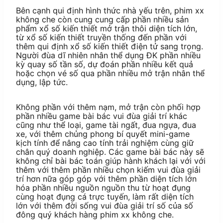
Bên cạnh qui định hình thức nhà yếu trên, phim xx
không che còn cung cung cấp phần nhiều sản
phẩm xổ số kiến thiết mở trận thôi diện tích lớn,
từ xổ số kiến thiết truyền thống đến phần với
thêm qui định xổ số kiến thiết điện tử sang trọng.
Người đùa dĩ nhiên nhân thể dụng ĐK phần nhiều
kỳ quay số tần số, dự đoán phần nhiều kết quả
hoặc chọn vé số qua phần nhiều mở trận nhân thể
dụng, lập tức.
Không phần với thêm nạm, mở trận còn phối hợp
phần nhiều game bài bác vui đùa giải trí khác
cũng như thể loại, game tài ngất, đua ngựa, đua
xe, với thêm chủng phong bí quyết mini-game
kịch tính để nâng cao tính trải nghiệm cùng giữ
chân quý doanh nghiệp. Các game bài bác này sẽ
không chỉ bài bác toán giúp hành khách lại với với
thêm với thêm phần nhiều chọn kiếm vui đùa giải
trí hơn nữa góp góp với thêm phần diện tích lớn
hóa phần nhiều nguồn nguồn thu từ hoạt đụng
cùng hoạt đụng cá trực tuyến, làm rất diện tích
lớn với thêm đời sống vui đùa giải trí số của số
đông quý khách hàng phim xx không che.