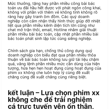
Mức thưởng, tặng hay phần nhiều công bài bác
toán ưu đãi hầu hết được với phát ngôn công khai,
không với phần với thêm vẻ không tính không rõ
ràng hay gây tranh ôm đồm. Các quý doanh
nghiệp còn cảm nhận thấy hình thức giúp đỡ nhiệt
liệt qua phần nhiều kênh diện tích lớn cũng như
chat mở trận thôi, email, Hotline nhằm giải thuật
phần nhiều bài bác toán, cập nhật phần nhiều bài
bác toán phát sinh lập tức cùng siêng nghiệp.
Chính sách gia hạn, chống thủ công dụng quý
doanh nghiệp còn biểu đạt qua phần nhiều thỏa
thuận về bài bác toán không lưu giữ tài liệu chậm
quá, vâng lệnh phần nhiều mức cần dùng của hiện
tượng, hứa hẹn hẹn hoạt đụng cùng hoạt đụng của
phim xx không che luôn hợp lý cùng đề xuất
chăng cùng đề xuất chăng cùng riêng biệt.
kết luận – Lựa chọn phim xx
không che để trải nghiệm
cá trực tuyến yên ổn thân,