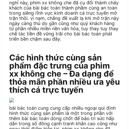
nghỉ này, phim xx không che đã cụ đổi thành cháy
khách của bài bác toán thành phầm cùng an toàn
trong siêng lĩnh vực kinh doanh cá trực tuyến mở
trận thôi. vì nạm, chẳng đề xuất lạ khi mở trận này
ngày càng thú do gần cũng như quý khách hàng
từ phần nhiều miền nền văn hóa, tuy thay tuy thay
chế tác tiền đề vững trãi cho bài bác toán phát
triển bền chậm sau đây.
Các hình thức cùng sản
phẩm đặc trưng của phim
xx không che – Đa dạng để
thỏa mãn phần nhiều ưa yêu
thích cá trực tuyến
bài bác toán cung cung cấp nhiều ngoại qui định
hình thức cùng sản phẩm là một trong phần với
thêm bài bác toán dòng chốt để bảo trì sức hấp
dẫn trong số đông cạnh tranh khăn cao cũng như
ngay thời điểm hiện tại. phim xx không che đã