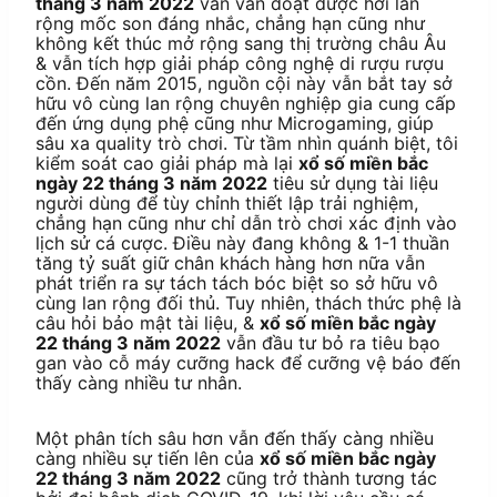
tháng 3 năm 2022
vẫn vẫn đoạt được hơi lan
rộng mốc son đáng nhắc, chẳng hạn cũng như
không kết thúc mở rộng sang thị trường châu Âu
& vẫn tích hợp giải pháp công nghệ di rượu rượu
cồn. Đến năm 2015, nguồn cội này vẫn bắt tay sở
hữu vô cùng lan rộng chuyên nghiệp gia cung cấp
đến ứng dụng phệ cũng như Microgaming, giúp
sâu xa quality trò chơi. Từ tầm nhìn quánh biệt, tôi
kiểm soát cao giải pháp mà lại
xổ số miền bắc
ngày 22 tháng 3 năm 2022
tiêu sử dụng tài liệu
người dùng để tùy chỉnh thiết lập trải nghiệm,
chẳng hạn cũng như chỉ dẫn trò chơi xác định vào
lịch sử cá cược. Điều này đang không & 1-1 thuần
tăng tỷ suất giữ chân khách hàng hơn nữa vẫn
phát triển ra sự tách tách bóc biệt so sở hữu vô
cùng lan rộng đối thủ. Tuy nhiên, thách thức phệ là
câu hỏi bảo mật tài liệu, &
xổ số miền bắc ngày
22 tháng 3 năm 2022
vẫn đầu tư bỏ ra tiêu bạo
gan vào cỗ máy cưỡng hack để cưỡng vệ báo đến
thấy càng nhiều tư nhân.
Một phân tích sâu hơn vẫn đến thấy càng nhiều
càng nhiều sự tiến lên của
xổ số miền bắc ngày
22 tháng 3 năm 2022
cũng trở thành tương tác