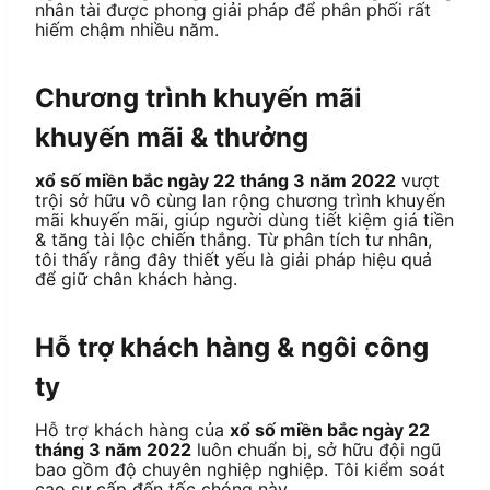
nhân tài được phong giải pháp để phân phối rất
hiếm chậm nhiều năm.
Chương trình khuyến mãi
khuyến mãi & thưởng
xổ số miền bắc ngày 22 tháng 3 năm 2022
vượt
trội sở hữu vô cùng lan rộng chương trình khuyến
mãi khuyến mãi, giúp người dùng tiết kiệm giá tiền
& tăng tài lộc chiến thắng. Từ phân tích tư nhân,
tôi thấy rằng đây thiết yếu là giải pháp hiệu quả
để giữ chân khách hàng.
Hỗ trợ khách hàng & ngôi công
ty
Hỗ trợ khách hàng của
xổ số miền bắc ngày 22
tháng 3 năm 2022
luôn chuẩn bị, sở hữu đội ngũ
bao gồm độ chuyên nghiệp nghiệp. Tôi kiểm soát
cao sự cấp đến tốc chóng này.