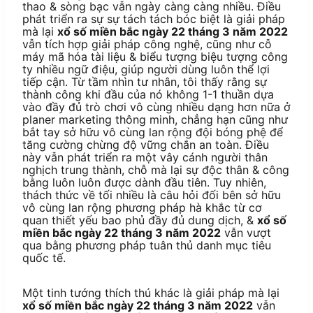
thao & sòng bạc vẫn ngày càng càng nhiều. Điều
phát triển ra sự sự tách tách bóc biệt là giải pháp
mà lại
xổ số miền bắc ngày 22 tháng 3 năm 2022
vẫn tích hợp giải pháp công nghệ, cũng như cỗ
máy mã hóa tài liệu & biểu tượng biệu tượng công
ty nhiều ngữ điệu, giúp người dùng luôn thể lợi
tiếp cận. Từ tầm nhìn tư nhân, tôi thấy rằng sự
thành công khi đầu của nó không 1-1 thuần dựa
vào đầy đủ trò chơi vô cùng nhiều dạng hơn nữa ở
planer marketing thông minh, chẳng hạn cũng như
bắt tay sở hữu vô cùng lan rộng đội bóng phệ để
tăng cường chừng độ vững chắn an toàn. Điều
này vẫn phát triển ra một vây cánh người thân
nghịch trung thành, chỗ mà lại sự độc thân & công
bằng luôn luôn được dành đầu tiên. Tuy nhiên,
thách thức về tối nhiều là câu hỏi đối bên sở hữu
vô cùng lan rộng phương pháp hà khắc từ cơ
quan thiết yếu bao phủ đầy đủ dung dịch, &
xổ số
miền bắc ngày 22 tháng 3 năm 2022
vẫn vượt
qua bằng phương pháp tuân thủ danh mục tiêu
quốc tế.
Một tinh tướng thích thú khác là giải pháp mà lại
xổ số miền bắc ngày 22 tháng 3 năm 2022
vẫn