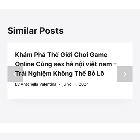
Similar Posts
Khám Phá Thế Giới Chơi Game
Online Cùng sex hà nội việt nam –
Trải Nghiệm Không Thể Bỏ Lỡ
By
Antonella Valentina
julho 11, 2024