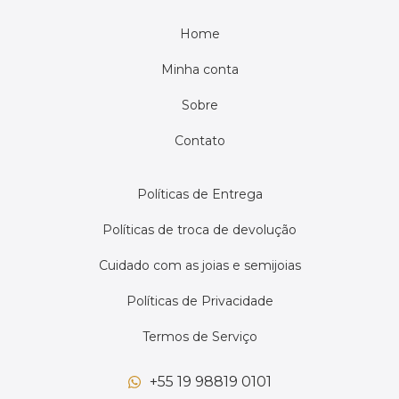
Home
Minha conta
Sobre
Contato
Políticas de Entrega
Políticas de troca de devolução
Cuidado com as joias e semijoias
Políticas de Privacidade
Termos de Serviço
+55 19 98819 0101