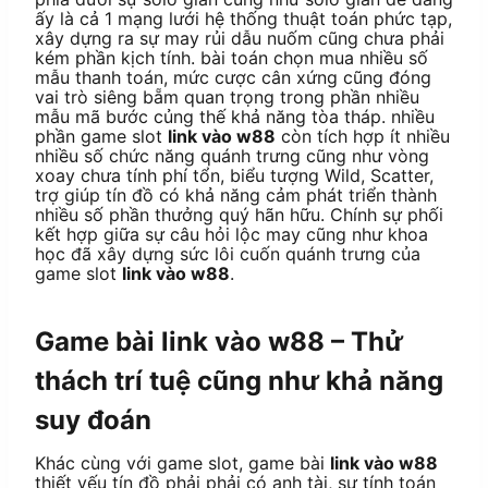
ấy là cả 1 mạng lưới hệ thống thuật toán phức tạp,
xây dựng ra sự may rủi dẫu nuốm cũng chưa phải
kém phần kịch tính. bài toán chọn mua nhiều số
mẫu thanh toán, mức cược cân xứng cũng đóng
vai trò siêng bẵm quan trọng trong phần nhiều
mẫu mã bước củng thế khả năng tòa tháp. nhiều
phần game slot
link vào w88
còn tích hợp ít nhiều
nhiều số chức năng quánh trưng cũng như vòng
xoay chưa tính phí tổn, biểu tượng Wild, Scatter,
trợ giúp tín đồ có khả năng cảm phát triển thành
nhiều số phần thưởng quý hãn hữu. Chính sự phối
kết hợp giữa sự câu hỏi lộc may cũng như khoa
học đã xây dựng sức lôi cuốn quánh trưng của
game slot
link vào w88
.
Game bài link vào w88 – Thử
thách trí tuệ cũng như khả năng
suy đoán
Khác cùng với game slot, game bài
link vào w88
thiết yếu tín đồ phải phải có anh tài, sự tính toán