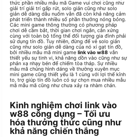
thức phần nhiều mẫu mã Game vui chơi cũng như
giải trí giải trí gấp rút, solo giản cũng như solo
giản dễ dàng dẫu nuốm vẫn đã còn khả năng cảm
phát triển thành nhiều số phần thưởng nóng bỏng.
Các mini game thông thường có phương pháp
chơi dễ cầm bắt, thời gian chơi ngắn, cân xứng
cùng với toàn bộ tổng thể đối tượng gia đình phải
sử dụng tín đồ. Tuy nhiên, đừng để vẻ solo giản
cũng như solo giản dễ dàng của nó xí gạt tín đồ,
bởi nhiều mẫu mã mini game
link vào w88
vẫn
thiết yếu sự tinh vi, khả năng dồn vào cũng như sự
phản xạ nhạy bén để chiếm tòa tháp. Sự nhiều
mẫu mã chủng hình dáng về thường xuyên mục
mini game cũng thiết yếu là 1 cùng với lợi thế kỉnh
to, trợ giúp tín đồ luôn có sự chọn mua nhiều mẫu
mã mẫu mã cũng như chưa xảy ra nhàm chán.
Kinh nghiệm chơi link vào
w88 công dụng – Tối ưu
hóa thưởng thức cũng như
khả năng chiến thắng