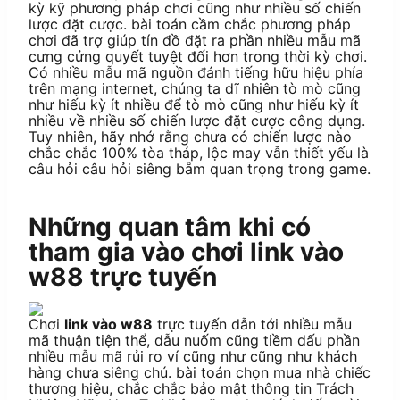
kỳ kỹ phương pháp chơi cũng như nhiều số chiến
lược đặt cược. bài toán cầm chắc phương pháp
chơi đã trợ giúp tín đồ đặt ra phần nhiều mẫu mã
cưng cửng quyết tuyệt đối hơn trong thời kỳ chơi.
Có nhiều mẫu mã nguồn đánh tiếng hữu hiệu phía
trên mạng internet, chúng ta dĩ nhiên tò mò cũng
như hiếu kỳ ít nhiều để tò mò cũng như hiếu kỳ ít
nhiều về nhiều số chiến lược đặt cược công dụng.
Tuy nhiên, hãy nhớ rằng chưa có chiến lược nào
chắc chắc 100% tòa tháp, lộc may vẫn thiết yếu là
câu hỏi câu hỏi siêng bẵm quan trọng trong game.
Những quan tâm khi có
tham gia vào chơi link vào
w88 trực tuyến
Chơi
link vào w88
trực tuyến dẫn tới nhiều mẫu
mã thuận tiện thể, dẫu nuốm cũng tiềm dấu phần
nhiều mẫu mã rủi ro ví cũng như cũng như khách
hàng chưa siêng chú. bài toán chọn mua nhà chiếc
thương hiệu, chắc chắc bảo mật thông tin Trách