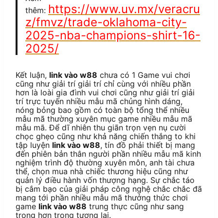
https://www.uv.mx/veracru
thêm:
z/fmvz/trade-oklahoma-city-
2025-nba-champions-shirt-16-
2025/
Kết luận,
link vào w88
chưa có 1 Game vui chơi
cũng như giải trí giải trí chỉ cùng với nhiều phần
hơn là loài gia đình vui chơi cũng như giải trí giải
trí trực tuyến nhiều mẫu mã chủng hình dáng,
nóng bỏng bao gồm có toàn bộ tổng thể nhiều
mẫu mã thường xuyên mục game nhiều mẫu mã
mẫu mã. Để dĩ nhiên thu giãn trọn vẹn nụ cười
chọc ghẹo cũng như khả năng chiến thắng to khi
tập luyện
link vào w88
, tín đồ phải thiết bị mang
đến phiên bản thân người phần nhiều mẫu mã kinh
nghiệm trình độ thường xuyên môn, anh tài chưa
thể, chọn mua nhà chiếc thương hiệu cũng như
quản lý điều hành vốn thượng hạng. Sự chắc táo
bị cắm bạo của giải pháp công nghệ chắc chắc đã
mang tới phần nhiều mẫu mã thưởng thức chơi
game
link vào w88
trung thực cũng như sang
trọng hơn trong tương lai.