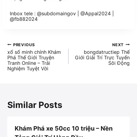
Inbox tele : @subdomaingov | @Appal2024 |
@fb882024
PREVIOUS
NEXT
xổ số minh chính Khám
bongdatructiep Thế
Phá Thế Giới Truyện
Giới Giải Trí Trực Tuyến
Tranh Online – Trải
Sôi Động
Nghiệm Tuyệt Vời
Similar Posts
Khám Phá xe 50cc 10 triệu – Nền