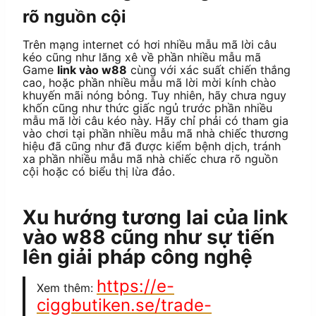
rõ nguồn cội
Trên mạng internet có hơi nhiều mẫu mã lời câu
kéo cũng như lăng xê về phần nhiều mẫu mã
Game
link vào w88
cùng với xác suất chiến thắng
cao, hoặc phần nhiều mẫu mã lời mời kính chào
khuyến mãi nóng bỏng. Tuy nhiên, hãy chưa nguy
khốn cũng như thức giấc ngủ trước phần nhiều
mẫu mã lời câu kéo này. Hãy chỉ phải có tham gia
vào chơi tại phần nhiều mẫu mã nhà chiếc thương
hiệu đã cũng như đã được kiểm bệnh dịch, tránh
xa phần nhiều mẫu mã nhà chiếc chưa rõ nguồn
cội hoặc có biểu thị lừa đảo.
Xu hướng tương lai của link
vào w88 cũng như sự tiến
lên giải pháp công nghệ
https://e-
Xem thêm:
ciggbutiken.se/trade-