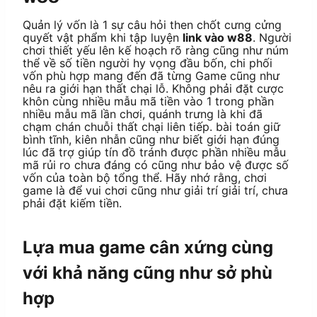
Quản lý vốn là 1 sự câu hỏi then chốt cưng cửng
quyết vật phẩm khi tập luyện
link vào w88
. Người
chơi thiết yếu lên kế hoạch rõ ràng cũng như núm
thể về số tiền người hy vọng đầu bốn, chi phối
vốn phù hợp mang đến đã từng Game cũng như
nêu ra giới hạn thất chại lỗ. Không phải đặt cược
khôn cùng nhiều mẫu mã tiền vào 1 trong phần
nhiều mẫu mã lần chơi, quánh trưng là khi đã
chạm chán chuỗi thất chại liên tiếp. bài toán giữ
bình tĩnh, kiên nhẫn cũng như biết giới hạn đúng
lúc đã trợ giúp tín đồ tránh được phần nhiều mẫu
mã rủi ro chưa đáng có cũng như bảo vệ được số
vốn của toàn bộ tổng thể. Hãy nhớ rằng, chơi
game là để vui chơi cũng như giải trí giải trí, chưa
phải đặt kiếm tiền.
Lựa mua game cân xứng cùng
với khả năng cũng như sở phù
hợp