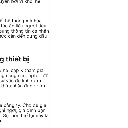
uyến bởi vì khối hệ
hối hệ thống mã hóa
ộc ác liệu người tiêu
sung thông tin cá nhân
mức cần đến đứng đầu
 thiết bị
y hỏi cập & tham gia
iêng cũng như laptop để
sự vấn đề linh rượu
g thừa nhận được bọn
a công ty. Cho dù gia
hỉ ngơi, gia đình bạn
 Sự luôn thể lợi này là
.