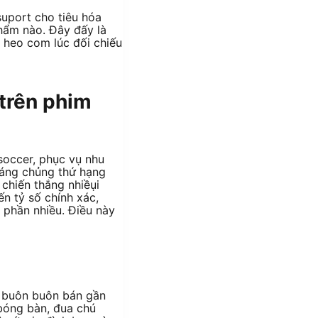
suport cho tiêu hóa
phẩm nào. Đây đấy là
m heo com lúc đối chiếu
trên phim
occer, phục vụ nhu
 ráng chủng thứ hạng
chiến thắng nhiềụi
n tỷ số chính xác,
 phần nhiều. Điều này
 buôn buôn bán gần
bóng bàn, đua chú