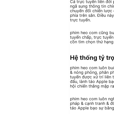
Cá trực tuyến liên đới
ngã sung thông tin chí
chuyển đổi chiến lược 
phía trên sân. Điều này
trực tuyến.
phim heo com cũng buô
tuyến chấp, trực tuyến
cồn tìm chọn thứ hạng 
Hệ thống tỷ tr
phim heo com luôn buô
& nóng phỏng, phân ph
tuyến được xử trí liên
đấu, lành táo Apple bạ
hội chiến thắng mập ra
phim heo com luôn ngh
pháp & cạnh tranh & đố
táo Apple bạo sự bằng