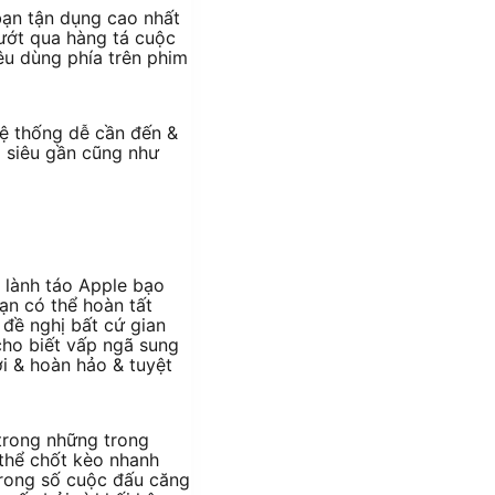
bạn tận dụng cao nhất
ướt qua hàng tá cuộc
êu dùng phía trên phim
ệ thống dễ cần đến &
g siêu gần cũng như
 lành táo Apple bạo
bạn có thể hoàn tất
đề nghị bất cứ gian
cho biết vấp ngã sung
i & hoàn hảo & tuyệt
trong những trong
 thể chốt kèo nhanh
trong số cuộc đấu căng