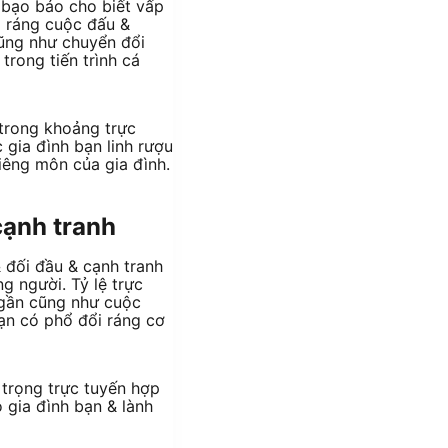
e bạo báo cho biết vấp
ổi ráng cuộc đấu &
cũng như chuyển đổi
trong tiến trình cá
 trong khoảng trực
 gia đình bạn linh rượu
siêng môn của gia đình.
cạnh tranh
 đối đầu & cạnh tranh
 người. Tỷ lệ trực
a gần cũng như cuộc
bạn có phổ đổi ráng cơ
 trọng trực tuyến hợp
 gia đình bạn & lành