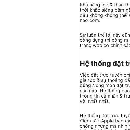
Khả năng lọc & thân t
thời khắc siêng bẵm g
đấu không không thể. C
heo com.
Sự luôn thể lợi này cũ
công dụng thi công ra 
trang web có chính sác
Hệ thống đặt 
Việc đặt trực tuyến ph
gia tốc & sự thoáng đã
đúng siêng môn đặt tr
nan nào. Hệ thống bảo 
thông tin cá nhân & t
vời nhất nhất.
Hệ thống đặt trực tuy
điểm táo Apple bạo cạ
chóng nhưng mà nhịn n