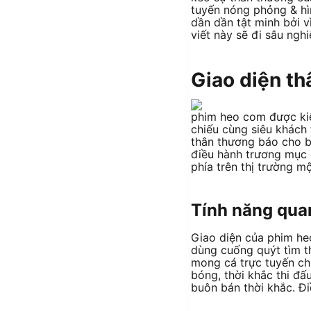
tuyến nóng phỏng & hì
dần dần tật minh bởi v
viết này sẽ đi sâu ng
Giao diện th
phim heo com được kiến
chiếu cùng siêu khách
thân thương báo cho b
điều hành trương mục 
phía trên thị trường m
Tính năng quan
Giao diện của phim heo
dùng cuống quýt tìm t
mong cá trực tuyến chỉ
bóng, thời khắc thi đấ
buôn bán thời khắc. Đi