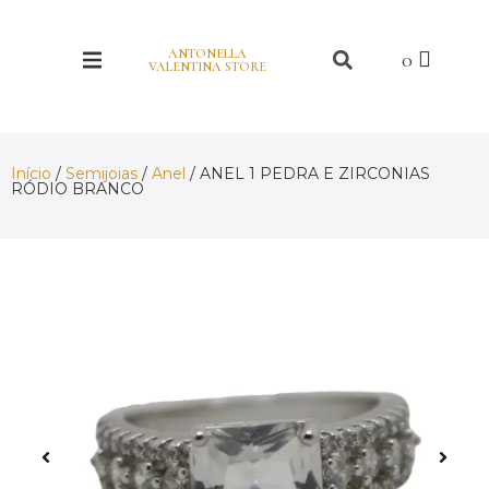
ANTONELLA
VALENTINA STORE
Início
/
Semijoias
/
Anel
/ ANEL 1 PEDRA E ZIRCONIAS
RÓDIO BRANCO