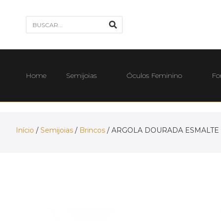
Home
Semijoias
Óculos Feminino
Fo
Início
/
Semijoias
/
Brincos
/ ARGOLA DOURADA ESMALTE