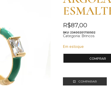
ESMALT
R$
87,00
SKU:
23400201750502
Categoria:
Brincos
Em estoque
COMPRAR
COMPARAR