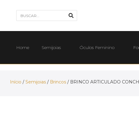
Home
Semijoias
Óculos Feminino
Fo
Início
/
Semijoias
/
Brincos
/ BRINCO ARTICULADO CONC