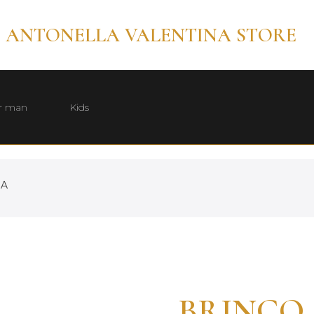
ANTONELLA VALENTINA STORE
r man
Kids
HA
BRINCO