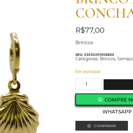
CONCH
R$
77,00
Brincos
SKU:
23450201008820
Categorias:
Brincos
,
Semijoi
Em estoque
COMPRE N
WHATSAPP
COMPARAR