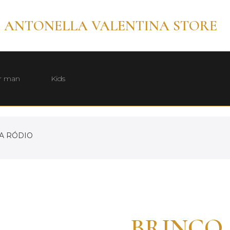
ANTONELLA VALENTINA STORE
r man
Kids
A RÓDIO
BRINCO