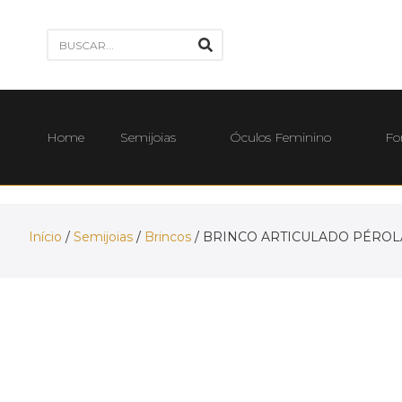
Home
Semijoias
Óculos Feminino
Fo
Início
/
Semijoias
/
Brincos
/ BRINCO ARTICULADO PÉROL