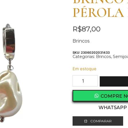
PÉROLA
R$
87,00
Brincos
SKU:
23060202031433
Categorias:
Brincos
,
Semijoi
Em estoque
COMPRE N
WHATSAPP
COMPARAR