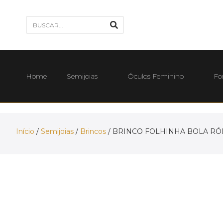
Home
Semijoias
Óculos Feminino
Fo
Início
/
Semijoias
/
Brincos
/ BRINCO FOLHINHA BOLA RÓ