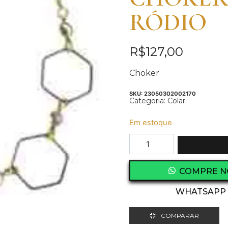
RÓDIO
R$
127,00
Choker
SKU:
23050302002170
Categoria:
Colar
Em estoque
COMPRE N
WHATSAPP
COMPARAR