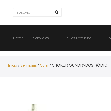
Home
Semijoias
Óculos Feminino
Fo
Início
/
Semijoias
/
Colar
/ CHOKER QUADRADOS RÓDIO