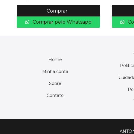
Comprar
Comprar pelo Whatsapp
Co
P
Home
Políti
Minha conta
Cuidado
Sobre
Pol
Contato
ANTON