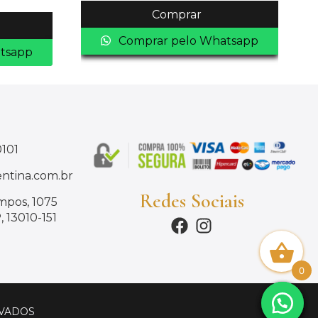
Comprar
Comprar pelo Whatsapp
tsapp
0101
ntina.com.br
Redes Sociais
mpos, 1075
 13010-151
0
RVADOS