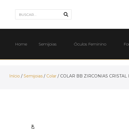
Home
Semijoias
Óculos Feminino
Fo
Início
/
Semijoias
/
Colar
/ COLAR BB ZIRCONIAS CRISTAL