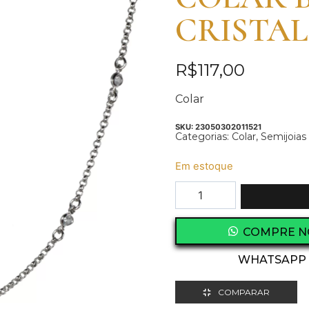
CRISTAL
R$
117,00
Colar
SKU:
23050302011521
Categorias:
Colar
,
Semijoias
Em estoque
COMPRE N
WHATSAPP
COMPARAR