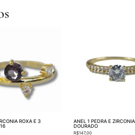
os
IRCONIA ROXA E 3
ANEL 1 PEDRA E ZIRCONI
 16
DOURADO
R$
147,00