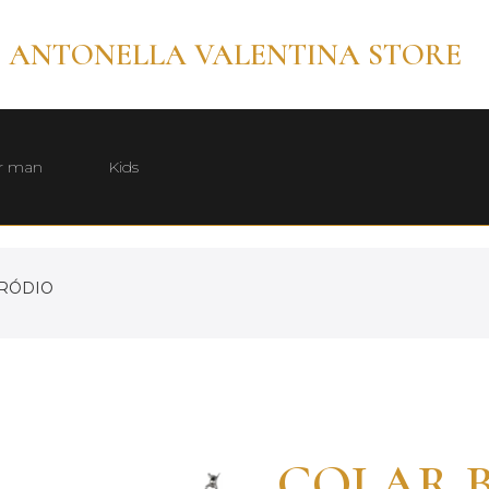
ANTONELLA VALENTINA STORE
r man
Kids
 RÓDIO
COLAR B