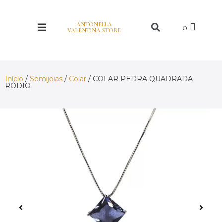
ANTONELLA
VALENTINA STORE
Início
/
Semijoias
/
Colar
/ COLAR PEDRA QUADRADA
RÓDIO