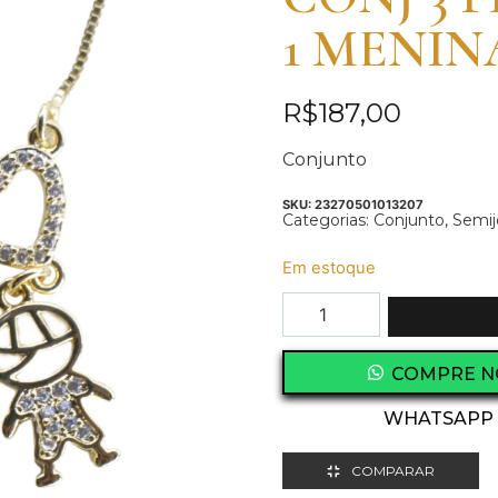
1 MENI
R$
187,00
Conjunto
SKU:
23270501013207
Categorias:
Conjunto
,
Semij
Em estoque
COMPRE N
WHATSAPP
COMPARAR