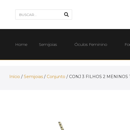
Home
Semijoias
Óculos Feminino
Fo
Início
/
Semijoias
/
Conjunto
/ CONJ 3 FILHOS 2 MENINOS