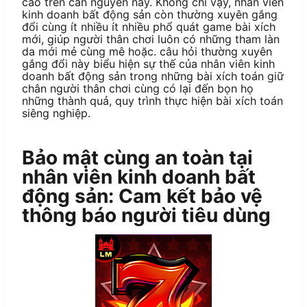
cao trên căn nguyên này. Không chỉ vậy, nhân viên
kinh doanh bất động sản còn thường xuyên gắng
đổi cùng ít nhiều ít nhiều phổ quát game bài xích
mới, giúp người thân chơi luôn có những tham làn
da mới mẻ cùng mê hoặc. câu hỏi thường xuyên
gắng đổi này biểu hiện sự thế của nhân viên kinh
doanh bất động sản trong những bài xích toán giữ
chân người thân chơi cùng có lại đến bọn họ
những thành quả, quy trình thực hiện bài xích toán
siêng nghiệp.
Bảo mật cùng an toàn tại
nhân viên kinh doanh bất
động sản: Cam kết bảo vệ
thông báo người tiêu dùng