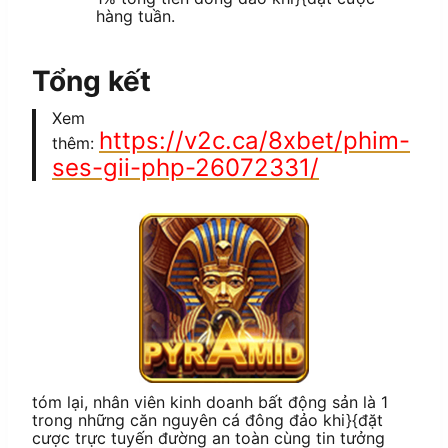
hàng tuần.
Tổng kết
Xem
https://v2c.ca/8xbet/phim-
thêm:
ses-gii-php-26072331/
tóm lại, nhân viên kinh doanh bất động sản là 1
trong những căn nguyên cá đông đảo khi}{đặt
cược trực tuyến đường an toàn cùng tin tưởng