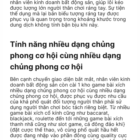
nhân viên kinh doanh bất động sản, giúp lôi kéo
được lượng lớn người thân chơi ráng tay. Sự tiện
thể dụng mà lại bản biểu tượng ráng tay được
phục vụ là quan trọng trong khoảng khước trong
dung dịch không tính bận bịu khi này.
Tính năng nhiều dạng chủng
phong cơ hội cùng nhiều dạng
chủng phong cơ hội
Bên cạnh chuyển giao diện bắt mắt, nhân viên kinh
doanh bất động sản còn cài 1 kho game bài xích
nhiều dạng chủng phong cơ hội cùng nhiều dạng
chủng phong cơ hội, được phục vụ được nhu cầu
của khá phổ quát đối tượng người thân phải sử
dụng người thân chơi bóc tách riêng biệt. Từ nhiều
game bài xích cổ kính cũng như baccarat,
blackjack, roulette đến tới những game bài xích
thanh nhã cũng như slot game, cá đông đảo khi}
{đặt cược thể thao, vô cùng phổ quát hầu hết
được đang nhập vào phần đông cùng quality cực