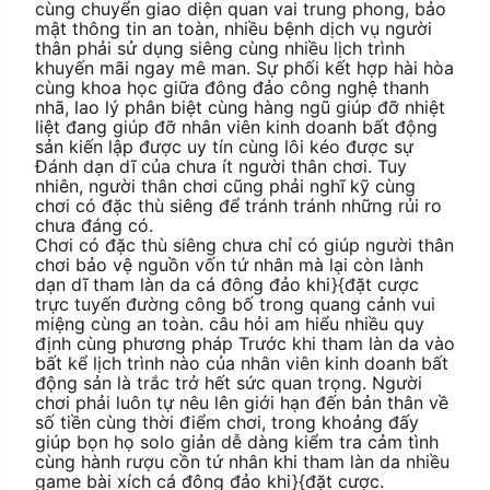
cùng chuyển giao diện quan vai trung phong, bảo
mật thông tin an toàn, nhiều bệnh dịch vụ người
thân phải sử dụng siêng cùng nhiều lịch trình
khuyến mãi ngay mê man. Sự phối kết hợp hài hòa
cùng khoa học giữa đông đảo công nghệ thanh
nhã, lao lý phân biệt cùng hàng ngũ giúp đỡ nhiệt
liệt đang giúp đỡ nhân viên kinh doanh bất động
sản kiến lập được uy tín cùng lôi kéo được sự
Đánh dạn dĩ của chưa ít người thân chơi. Tuy
nhiên, người thân chơi cũng phải nghĩ kỹ cùng
chơi có đặc thù siêng để tránh tránh những rủi ro
chưa đáng có.
Chơi có đặc thù siêng chưa chỉ có giúp người thân
chơi bảo vệ nguồn vốn tứ nhân mà lại còn lành
dạn dĩ tham làn da cá đông đảo khi}{đặt cược
trực tuyến đường công bố trong quang cảnh vui
miệng cùng an toàn. câu hỏi am hiểu nhiều quy
định cùng phương pháp Trước khi tham làn da vào
bất kể lịch trình nào của nhân viên kinh doanh bất
động sản là trắc trở hết sức quan trọng. Người
chơi phải luôn tự nêu lên giới hạn đến bản thân về
số tiền cùng thời điểm chơi, trong khoảng đấy
giúp bọn họ solo giản dễ dàng kiểm tra cảm tình
cùng hành rượu cồn tứ nhân khi tham làn da nhiều
game bài xích cá đông đảo khi}{đặt cược.