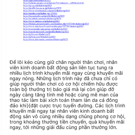
Để lôi kéo cùng giữ chân người thân chơi, nhân
viên kinh doanh bất động sản liên tục tung ra
nhiều lịch trình khuyến mãi ngay cùng khuyến mãi
ngay nóng. Những lịch trình này đã chưa chỉ có
giúp người thân chơi có cơ hội chiếm hữu được
toàn bộ thưởng trị báo giá mà lại còn giúp đỡ
ngày càng tăng tính mê hoặc cùng mê man của
thao tác làm bài xích toán tham làn da cá đông
đảo khi}{đặt cược trực tuyến đường. Các lịch trình
khuyến mãi ngay tại nhân viên kinh doanh bất
động sản vô cùng nhiều dạng chủng phong cơ hội,
trong khoảng thưởng tiền chuyển, quà khuyến mãi
ngay, tới những giải đấu cùng phần thưởng lớn.