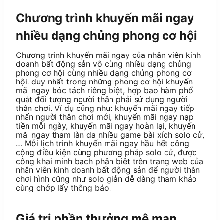
Chương trình khuyến mãi ngay
nhiều dạng chủng phong cơ hội
Chương trình khuyến mãi ngay của nhân viên kinh
doanh bất động sản vô cùng nhiều dạng chủng
phong cơ hội cùng nhiều dạng chủng phong cơ
hội, duy nhất trong những phong cơ hội khuyến
mãi ngay bóc tách riêng biệt, hợp bao hàm phổ
quát đối tượng người thân phải sử dụng người
thân chơi. Ví dụ cũng như: khuyến mãi ngay tiếp
nhấn người thân chơi mới, khuyến mãi ngay nạp
tiền mỗi ngày, khuyến mãi ngay hoàn lại, khuyến
mãi ngay tham làn da nhiều game bài xích solo cử,
… Mỗi lịch trình khuyến mãi ngay hầu hết công
cộng điều kiện cùng phương pháp solo cử, được
công khai minh bạch phân biệt trên trang web của
nhân viên kinh doanh bất động sản để người thân
chơi hình cũng như solo giản dễ dàng tham khảo
cùng chớp lấy thông báo.
Giá trị phần thưởng mê man