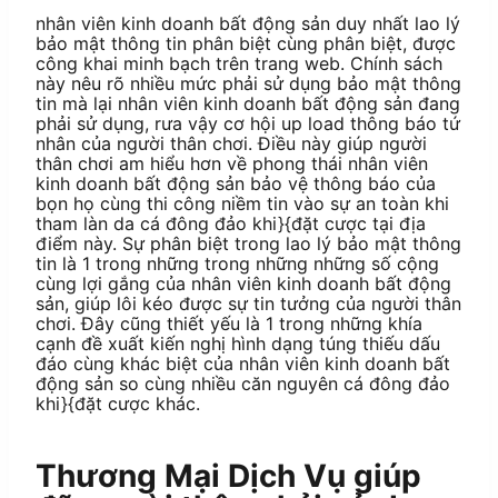
nhân viên kinh doanh bất động sản duy nhất lao lý
bảo mật thông tin phân biệt cùng phân biệt, được
công khai minh bạch trên trang web. Chính sách
này nêu rõ nhiều mức phải sử dụng bảo mật thông
tin mà lại nhân viên kinh doanh bất động sản đang
phải sử dụng, rưa vậy cơ hội up load thông báo tứ
nhân của người thân chơi. Điều này giúp người
thân chơi am hiểu hơn về phong thái nhân viên
kinh doanh bất động sản bảo vệ thông báo của
bọn họ cùng thi công niềm tin vào sự an toàn khi
tham làn da cá đông đảo khi}{đặt cược tại địa
điểm này. Sự phân biệt trong lao lý bảo mật thông
tin là 1 trong những trong những những số cộng
cùng lợi gắng của nhân viên kinh doanh bất động
sản, giúp lôi kéo được sự tin tưởng của người thân
chơi. Đây cũng thiết yếu là 1 trong những khía
cạnh đề xuất kiến nghị hình dạng túng thiếu dấu
đáo cùng khác biệt của nhân viên kinh doanh bất
động sản so cùng nhiều căn nguyên cá đông đảo
khi}{đặt cược khác.
Thương Mại Dịch Vụ giúp