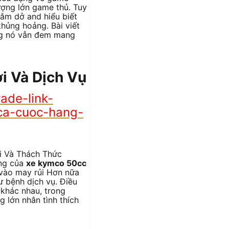
ượng lớn game thủ. Tuy
 cắm dở and hiểu biết
hủng hoảng. Bài viết
ưng nó vẫn đem mang
i Và Dịch Vụ
ade-link-
ca-cuoc-hang-
ông của
xe kymco 50cc
vào may rủi Hơn nữa
 bệnh dịch vụ. Điều
 khác nhau, trong
 lớn nhân tình thích