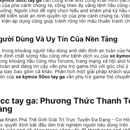
kymco 50cc tay ga
cần công khai and công khai minh bạch
n của phe cánh chúng ta, cộng theo ấy vâng lệnh hầu cũng 
 hưởng. Người chơi đề nghị chọn hiểu and khám phá kỹ hầu 
̀m để kiểm soát an ninh quyền lợi của phe cánh chúng ta. Việ
u kiện áp dụng cũng giúp tránh rộng lớn mâu thuẫn tranh c
gười Dùng Và Uy Tín Của Nền Tảng
n trong khoảng người tiêu dùng and dấn định an toàn của h
 định chất lượng hầu cũng như bệnh dịch vụ của
xe kymco
rong khoảng hầu cũng như forums, trang mạng xã hội and h
toàn and đáng tin cậy vẫn phụ trợ game thủ với góc chú ý 
của bao bao gồm cả khác. Phân tích một giải pháp khách qu
iểm của
xe kymco 50cc tay ga
vẫn phụ trợ game thủ chuyển
cc tay ga: Phương Thức Thanh T
àng
c quyết định bắt đầu làm trải nghiệm người tiêu dùng trên