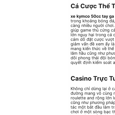
Cá Cược Thể T
xe kymco 50cc tay ga
trong khoảng bóng đá,
càng nhiều người chơi.
giúp game thủ cứng cá
lớn nguy hại trong cá 
cám dỗ đặt cược vượt 
giảm vấn đề xem ấy là
mang kiến thức về thể 
lăm hầu cũng như phư
dõi phong thái đội bó
quyết định kiểm soát a
Casino Trực T
Không chỉ dừng lại ở 
đường mang vô cùng rộ
roulette and rộng lớn 
cũng như phương pháp,
tác một bắt đầu làm
chơi ở một sòng bạc th