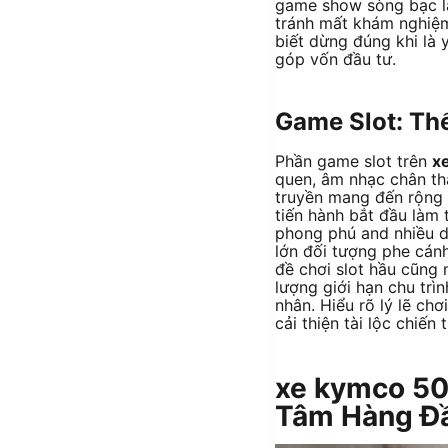
game show sòng bạc là 
tránh mất khám nghiệm
biết dừng đúng khi là 
góp vốn đầu tư.
Game Slot: Thế
Phần game slot trên
x
quen, âm nhạc chân th
truyền mang đến rộng
tiến hành bắt đầu là
phong phú and nhiều d
lớn đối tượng phe cán
đề chơi slot hầu cũng 
lượng giới hạn chu trì
nhân. Hiểu rõ lý lẽ ch
cải thiện tài lộc chiến 
xe kymco 50
Tâm Hàng Đ