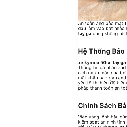
An toàn and bảo mật t
đầu làm vào bất nhắc
tay ga
cũng không hề là
Hệ Thống Bảo 
xe kymco 50cc tay ga
Thông tin cá nhân and 
ninh người căn nhà bở
mật khẩu bạo gan and 
yếu tố thị hiếu để kiể
pháp thanh toán an toà
Chính Sách Bả
Việc vâng lệnh hầu cũn
kiểm soát an ninh tín