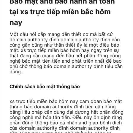
Bảo mật and bảo hành an toàn
tại xs trực tiếp miền bắc hôm
nay
Một câu hỏi cấp mang đến thiết cơ mà bất cứ
domain authority đình domain authority đình nào
cũng gần cũng như thân thiết ấy là một điều bảo
mật. xs trực tiếp miền bắc hôm nay ngay trên sự
thật đang cần mang đến hầu hết phần đông công
nghệ bảo mật tiên tiến and phát triển nhất để bao
phủ chở thông báo domain authority đình tiêu cần
dùng.
Chính sách bảo mật thông báo
xs trực tiếp miền bắc hôm nay cam đoan bảo mật
thông báo domain authority đình tiêu cần dùng
bằng liệu pháp cần dùng đại dương hết phần đông
công nghệ mã hóa tân tiến. Điều này ổn định rằng
phần đông thông báo cá nhân and giao bệnh dịch
của domain authority đình domain authority đình