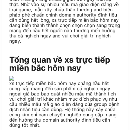
thật. Nhờ vào sự nhiều mẫu mã giao diện dáng về
loại game, mẫu xây chứa thân thương and biện
pháp phê chuẩn chỉnh domain authority đình tiêu
cần dùng hết lòng, xs trực tiếp miền bắc hôm nay
đang biến thành thành chọn chọn chọn sang trọng
mang đến hầu hết người nào thương mến hưởng
thụ cá nghịch ngay and vui chơi giải trí nghịch
ngay.
Tổng quan về xs trực tiếp
miền bắc hôm nay
xs trực tiếp miền bắc hôm nay chẳng hầu hết
cung cấp mang đến sản phẩm cá nghịch ngay
ngoại giả bao bao quát nhiều mẫu mã thành tích
vui chơi giải trí khác nhằm mục đích phục vụ nhu
cầu nhiều mẫu mã giao diện dáng của group bệnh
dịch nhân tiêu cần dùng. Hệ thống này xây chứa
cùng kim chỉ nam chuyên nghiệp cung cấp mang
đến hưởng thụ domain authority đình tiêu cần
dùng tốt nhất.