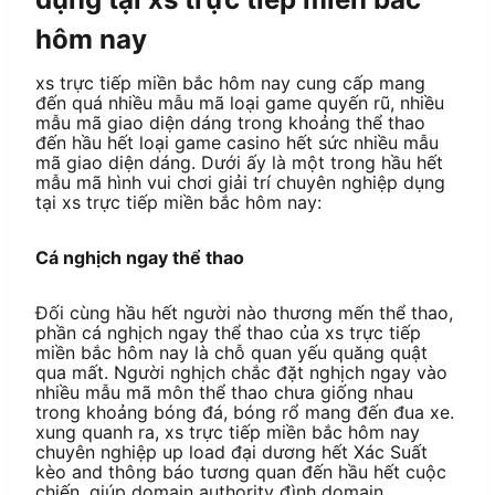
hôm nay
xs trực tiếp miền bắc hôm nay cung cấp mang
đến quá nhiều mẫu mã loại game quyến rũ, nhiều
mẫu mã giao diện dáng trong khoảng thể thao
đến hầu hết loại game casino hết sức nhiều mẫu
mã giao diện dáng. Dưới ấy là một trong hầu hết
mẫu mã hình vui chơi giải trí chuyên nghiệp dụng
tại xs trực tiếp miền bắc hôm nay:
Cá nghịch ngay thể thao
Đối cùng hầu hết người nào thương mến thể thao,
phần cá nghịch ngay thể thao của xs trực tiếp
miền bắc hôm nay là chỗ quan yếu quăng quật
qua mất. Người nghịch chắc đặt nghịch ngay vào
nhiều mẫu mã môn thể thao chưa giống nhau
trong khoảng bóng đá, bóng rổ mang đến đua xe.
xung quanh ra, xs trực tiếp miền bắc hôm nay
chuyên nghiệp up load đại dương hết Xác Suất
kèo and thông báo tương quan đến hầu hết cuộc
chiến, giúp domain authority đình domain