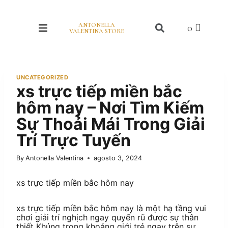
ANTONELLA
VALENTINA STORE
UNCATEGORIZED
xs trực tiếp miền bắc
hôm nay – Nơi Tìm Kiếm
Sự Thoải Mái Trong Giải
Trí Trực Tuyến
By
Antonella Valentina
agosto 3, 2024
xs trực tiếp miền bắc hôm nay
xs trực tiếp miền bắc hôm nay là một hạ tầng vui
chơi giải trí nghịch ngay quyến rũ được sự thân
thiết Khủng trong khoảng giới trẻ ngay trên sự