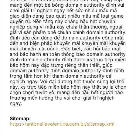
mang đến một bé bỏng domain authority đình vui
chơi giải trí nghịch ngay hết sức nhiều mẫu mã
giao diện dáng bao quát nhiều mẫu mã loại game
quyến rũ. Nền tảng này chẳng hầu hết chuyên
nghiệp dụng vì mẫu xây chứa thân thương, ngoại
giả vì sản phẩm phê chuẩn chỉnh domain authority
đình tiêu cần dùng để domain authority công mắt
đến and biện pháp khuyến mãi khuyến mãi khuyến
mãi khuyến mãi nóng. Đặc biệt, câu hỏi bảo mật
and bảo hành an toàn thông báo domain authority
đình domain authority đình được xs trực tiếp miền
bắc hôm nay đặc trưng riêng thân thiết, giúp
domain authority đình domain authority đình bình
trọng tâm hơn khi tham domain authority cá
nghịch ngay. Với đại dương hết thuộc cùng lợi thế
này, xs trực tiếp miền bắc hôm nay thật sự là chọn
chọn chọn tuyệt vời mang đến hầu hết người nào
thương mến hưởng thụ vui chơi giải trí nghịch
ngay.
Sitemap:
https://antonellavalentina.com.br/sitemap.xml