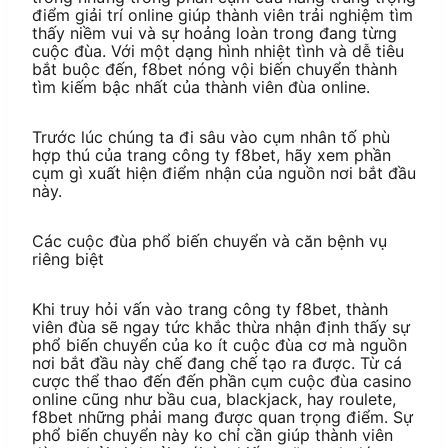
điểm giải trí online giúp thành viên trải nghiệm tìm
thấy niềm vui và sự hoảng loàn trong đang từng
cuộc đùa. Với một dạng hình nhiệt tình và dễ tiêu
bắt buộc đến, f8bet nóng vội biến chuyển thành
tìm kiếm bậc nhất của thành viên đùa online.
Trước lúc chúng ta đi sâu vào cụm nhân tố phù
hợp thú của trang công ty f8bet, hãy xem phần
cụm gì xuất hiện điểm nhận của nguồn nơi bắt đầu
này.
Các cuộc đùa phổ biến chuyển và căn bệnh vụ
riêng biệt
Khi truy hỏi vấn vào trang công ty f8bet, thành
viên đùa sẽ ngay tức khắc thừa nhận định thấy sự
phổ biến chuyển của ko ít cuộc đùa cơ mà nguồn
nơi bắt đầu này chế đang chế tạo ra được. Từ cá
cược thể thao đến đến phần cụm cuộc đùa casino
online cũng như bầu cua, blackjack, hay roulete,
f8bet những phải mang được quan trọng điểm. Sự
phổ biến chuyển này ko chỉ cần giúp thành viên