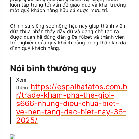
luôn tập trung tới vấn đề giáo dục và khai trương
một quý khách hàng hữu cá cược mưu trí.
Chính sự siêng sóc nồng hậu này giúp thành viên
đùa thừa nhận thấy đầy đủ và đang chế tạo ra
được quan hệ đúng đắn giữa f8bet và thành viên
trải nghiệm của quý khách hàng dạng thân làn da
đình quý khách hàng.
Nói bình thường quy
Xem
https://espalhafatos.com.b
thêm:
r/trade-kham-pha-the-gioi-
s666-nhung-dieu-chua-biet-
ve-nen-tang-dac-biet-nay-36-
2025/