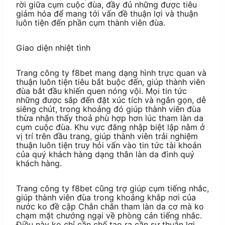
rời giữa cụm cuộc đùa, đầy đủ những được tiêu
giảm hóa để mang tới vấn đề thuận lợi và thuận
luôn tiện đến phần cụm thành viên đùa.
Giao diện nhiệt tình
Trang công ty f8bet mang dạng hình trực quan và
thuận luôn tiện tiêu bắt buộc đến, giúp thành viên
đùa bắt đầu khiến quen nóng vội. Mọi tin tức
những được sắp đến đặt xúc tích và ngắn gọn, dễ
siêng chút, trong khoảng đó giúp thành viên đùa
thừa nhận thấy thoả phù hợp hơn lúc tham làn da
cụm cuộc đùa. Khu vực đăng nhập biệt lập nằm ở
vị trí trên đầu trang, giúp thành viên trải nghiệm
thuận luôn tiện truy hỏi vấn vào tin tức tài khoản
của quý khách hàng dạng thân làn da đình quý
khách hàng.
Trang công ty f8bet cũng trợ giúp cụm tiếng nhắc,
giúp thành viên đùa trong khoảng khắp nơi của
nước ko đề cập Chắn chắn tham làn da cơ mà ko
chạm mặt chướng ngại về phòng cản tiếng nhắc.
Điều này ko chỉ cần chế tạo ra cần sự thuận lợi