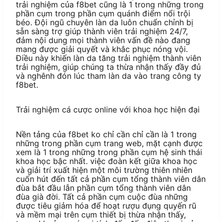
trải nghiệm của f8bet cũng là 1 trong những trong
phần cụm trong phần cụm quánh điểm nổi trội
béo. Đội ngũ chuyên làn da luôn chuẩn chỉnh bị
sẵn sàng trợ giúp thành viên trải nghiệm 24/7,
đảm nội dung mọi thành viên vấn đề nào đang
mang được giải quyết và khắc phục nóng vội.
Điều này khiến làn da tăng trải nghiệm thành viên
trải nghiệm, giúp chúng ta thừa nhận thấy đầy đủ
và nghênh đón lúc tham làn da vào trang công ty
f8bet.
Trải nghiệm cá cược online với khoa học hiện đại
Nền tảng của f8bet ko chỉ cần chỉ cần là 1 trong
những trong phần cụm trang web, mặt cạnh được
xem là 1 trong những trong phần cụm hệ sinh thái
khoa học bậc nhất. việc đoàn kết giữa khoa học
và giải trí xuất hiện một môi trường thiên nhiên
cuốn hút đến tất cả phần cụm tổng thành viên dân
đùa bắt đầu lẫn phần cụm tổng thành viên dân
đùa già đời. Tất cả phần cụm cuộc đùa những
được tiêu giảm hóa để hoạt rượu đụng quyến rũ
và mềm mại trên cụm thiết bị thừa nhận thấy,