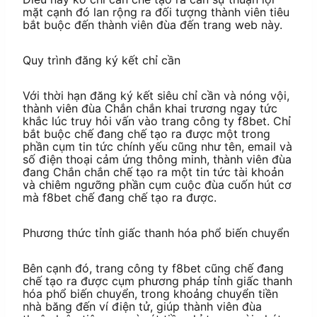
mặt cạnh đó lan rộng ra đối tượng thành viên tiêu
bắt buộc đến thành viên đùa đến trang web này.
Quy trình đăng ký kết chỉ cần
Với thời hạn đăng ký kết siêu chỉ cần và nóng vội,
thành viên đùa Chắn chắn khai trương ngay tức
khắc lúc truy hỏi vấn vào trang công ty f8bet. Chỉ
bắt buộc chế đang chế tạo ra được một trong
phần cụm tin tức chính yếu cũng như tên, email và
số điện thoại cảm ứng thông minh, thành viên đùa
đang Chắn chắn chế tạo ra một tin tức tài khoản
và chiêm ngưỡng phần cụm cuộc đùa cuốn hút cơ
mà f8bet chế đang chế tạo ra được.
Phương thức tỉnh giấc thanh hóa phổ biến chuyển
Bên cạnh đó, trang công ty f8bet cũng chế đang
chế tạo ra được cụm phương pháp tỉnh giấc thanh
hóa phổ biến chuyển, trong khoảng chuyển tiền
nhà băng đến ví điện tử, giúp thành viên đùa