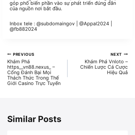
góp phổ biến phần vào sự phát triển đúng đắn
của nguồn nơi bắt đầu.
Inbox tele : @subdomaingov | @Appal2024 |
@fb882024
PREVIOUS
NEXT
Khám Phá
Khám Phá Vnloto –
https__vn88.nexus_ –
Chiến Lược Cá Cược
Cổng Đánh Bại Mọi
Hiệu Quả
Thách Thức Trong Thế
Giới Casino Trực Tuyến
Similar Posts