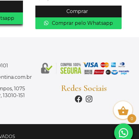
Comprar
tsapp
Comprar pelo Whatsapp
0101
ntina.com.br
Redes Sociais
mpos, 1075
 13010-151
0
RVADOS