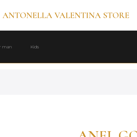
ANTONELLA VALENTINA STORE
r man
Kids
ANEL G