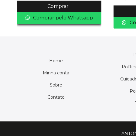
Comprar
Comprar pelo Whatsapp
Co
P
Home
Políti
Minha conta
Cuidado
Sobre
Pol
Contato
ANTON