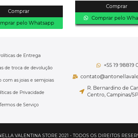
Comprar
Comprar
Comprar pelo Wha
mprar pelo Whatsapp
olíticas de Entrega
+55 19 98819 
cas de troca de devolução
contato@antonellavale
 com as joias e semijoias
R. Bernardino de Ca
íticas de Privacidade
Centro, Campinas/SP,
Termos de Serviço
ELLA VALENTINA STORE 2021 - TODOS OS DIREITOS RESE