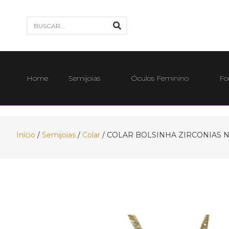
Home
Semijoias
Óculos Feminino
Fo
Início
/
Semijoias
/
Colar
/ COLAR BOLSINHA ZIRCONIAS 