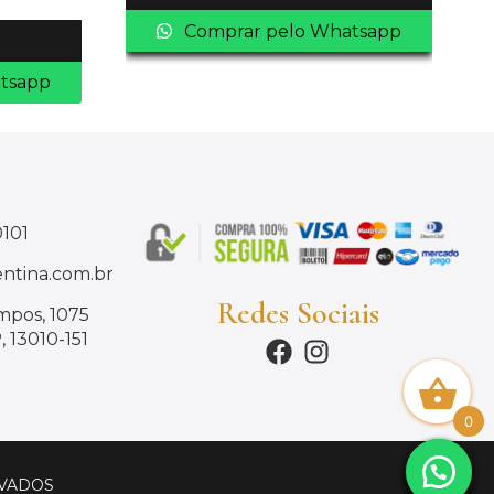
Comprar pelo Whatsapp
tsapp
0101
ntina.com.br
Redes Sociais
mpos, 1075
 13010-151
0
RVADOS