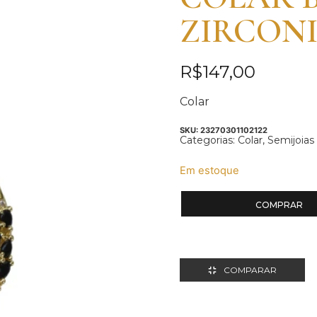
ZIRCON
R$
147,00
Colar
SKU:
23270301102122
Categorias:
Colar
,
Semijoias
Em estoque
COMPRAR
COMPARAR