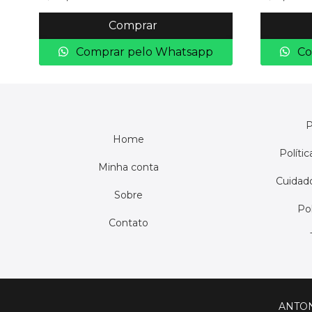
Comprar
Comprar pelo Whatsapp
Co
P
Home
Políti
Minha conta
Cuidado
Sobre
Pol
Contato
ANTON