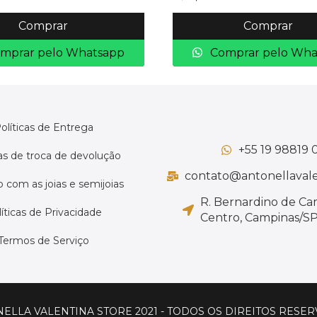
Comprar
Comprar
mprar pelo Whatsapp
Comprar pelo Wha
olíticas de Entrega
+55 19 98819 
cas de troca de devolução
contato@antonellavale
 com as joias e semijoias
R. Bernardino de Ca
íticas de Privacidade
Centro, Campinas/SP,
Termos de Serviço
ELLA VALENTINA STORE 2021 - TODOS OS DIREITOS RESE