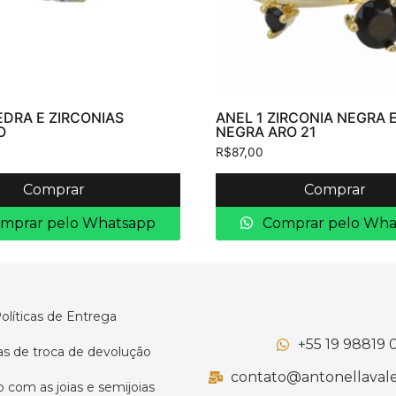
EDRA E ZIRCONIAS
ANEL 1 ZIRCONIA NEGRA E
O
NEGRA ARO 21
R$
87,00
Comprar
Comprar
mprar pelo Whatsapp
Comprar pelo Wha
olíticas de Entrega
+55 19 98819 
cas de troca de devolução
contato@antonellavale
 com as joias e semijoias