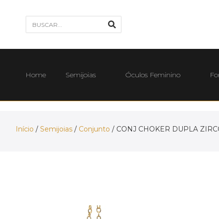
Home
Semijoias
Óculos Feminino
Fo
Início
/
Semijoias
/
Conjunto
/ CONJ CHOKER DUPLA ZIRC