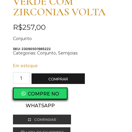
VERDE COM
ZIRCONIAS VOLTA
R$
257,00
Conjunto
SKU:
23090501985222
Categorias:
Conjunto
,
Semijoias
Em estoque
COMPRAR
COMPRE NO
WHATSAPP
COMPARAR